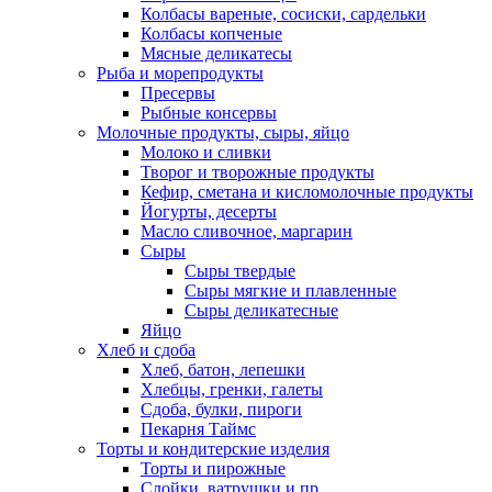
Колбасы вареные, сосиски, сардельки
Колбасы копченые
Мясные деликатесы
Рыба и морепродукты
Пресервы
Рыбные консервы
Молочные продукты, сыры, яйцо
Молоко и сливки
Творог и творожные продукты
Кефир, сметана и кисломолочные продукты
Йогурты, десерты
Масло сливочное, маргарин
Сыры
Сыры твердые
Сыры мягкие и плавленные
Сыры деликатесные
Яйцо
Хлеб и сдоба
Хлеб, батон, лепешки
Хлебцы, гренки, галеты
Сдоба, булки, пироги
Пекарня Таймс
Торты и кондитерские изделия
Торты и пирожные
Слойки, ватрушки и пр.