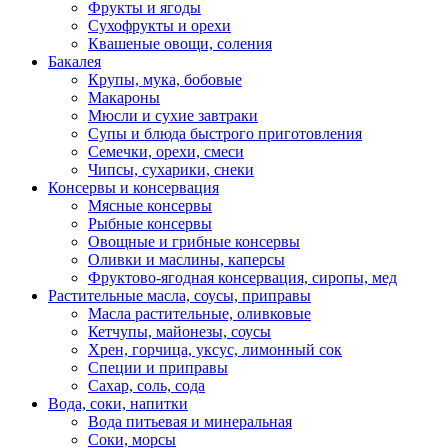
Фрукты и ягоды
Сухофрукты и орехи
Квашеные овощи, соления
Бакалея
Крупы, мука, бобовые
Макароны
Мюсли и сухие завтраки
Супы и блюда быстрого приготовления
Семечки, орехи, смеси
Чипсы, сухарики, снеки
Консервы и консервация
Мясные консервы
Рыбные консервы
Овощные и грибные консервы
Оливки и маслины, каперсы
Фруктово-ягодная консервация, сиропы, мед
Растительные масла, соусы, приправы
Масла растительные, оливковые
Кетчупы, майонезы, соусы
Хрен, горчица, уксус, лимонный сок
Специи и приправы
Сахар, соль, сода
Вода, соки, напитки
Вода питьевая и минеральная
Соки, морсы