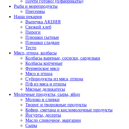
Почти готово! (п/фабрикаты)
Рыба и морепродукты
Пресервы
Наша пекарня
Выпечка АКЦИЯ
Свежий хлеб
Пироги
Плюшки сытные
Плюшки сладкие
Тесто
Мясо, птица, колбасы
Колбасы вареные, сосиски, сардельки
Колбасы копченые
Фермерское мясо
Мясо и птица
Субпродукты из мяса, птицы
П/ф из мяса и птицы
Мясные деликатесы
Молочные продукты, сыры, яйцо
Молоко и сливки
Творог и творожные продукты
Кефир, сметана и кисломолочные продукты
Йогурты, десерты
Масло сливочное, маргарин
Сыры