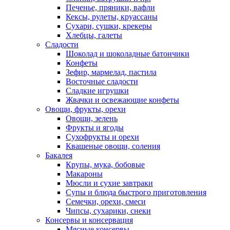
Печенье, пряники, вафли
Кексы, рулеты, круассаны
Сухари, сушки, крекеры
Хлебцы, галеты
Сладости
Шоколад и шоколадные батончики
Конфеты
Зефир, мармелад, пастила
Восточные сладости
Сладкие игрушки
Жвачки и освежающие конфеты
Овощи, фрукты, орехи
Овощи, зелень
Фрукты и ягоды
Сухофрукты и орехи
Квашеные овощи, соления
Бакалея
Крупы, мука, бобовые
Макароны
Мюсли и сухие завтраки
Супы и блюда быстрого приготовления
Семечки, орехи, смеси
Чипсы, сухарики, снеки
Консервы и консервация
Мясные консервы