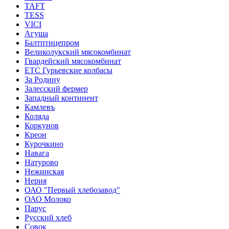
TAFT
TESS
VICI
Агуша
Балтптицепром
Великолукский мясокомбинат
Гвардейский мясокомбинат
ЕТС Гурьевские колбасы
За Родину
Залесский фермер
Западный континент
Камлевъ
Коляда
Коркунов
Креон
Курочкино
Навага
Натурово
Нежинская
Нерия
ОАО "Первый хлебозавод"
ОАО Молоко
Парус
Русский хлеб
Совок