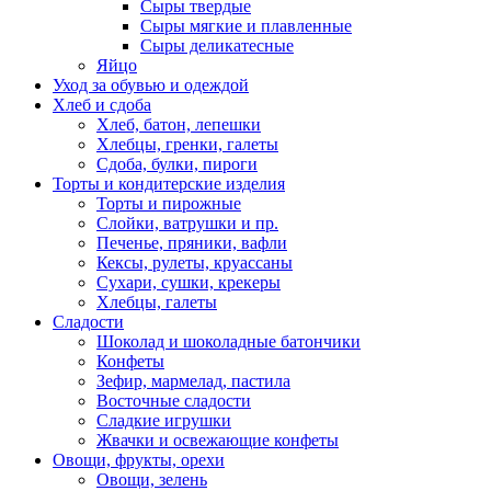
Сыры твердые
Сыры мягкие и плавленные
Сыры деликатесные
Яйцо
Уход за обувью и одеждой
Хлеб и сдоба
Хлеб, батон, лепешки
Хлебцы, гренки, галеты
Сдоба, булки, пироги
Торты и кондитерские изделия
Торты и пирожные
Слойки, ватрушки и пр.
Печенье, пряники, вафли
Кексы, рулеты, круассаны
Сухари, сушки, крекеры
Хлебцы, галеты
Сладости
Шоколад и шоколадные батончики
Конфеты
Зефир, мармелад, пастила
Восточные сладости
Сладкие игрушки
Жвачки и освежающие конфеты
Овощи, фрукты, орехи
Овощи, зелень