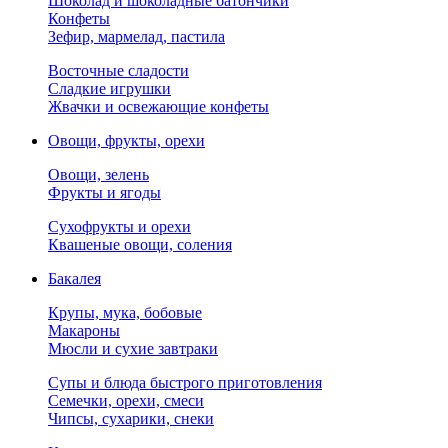
Шоколад и шоколадные батончики
Конфеты
Зефир, мармелад, пастила
Восточные сладости
Сладкие игрушки
Жвачки и освежающие конфеты
Овощи, фрукты, орехи
Овощи, зелень
Фрукты и ягоды
Сухофрукты и орехи
Квашеные овощи, соления
Бакалея
Крупы, мука, бобовые
Макароны
Мюсли и сухие завтраки
Супы и блюда быстрого приготовления
Семечки, орехи, смеси
Чипсы, сухарики, снеки