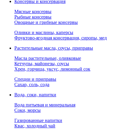
Консервы и консервация
Мясные консервы
Рыбные консервы
Овощные и грибные консервы
Оливки и маслины, каперсы
Фруктово-ягодная консервация, сиропы, мед
Растительные масла, соусы, приправы
Масла растительные, оливковые
Кетчупы, майонезы, соусы
Хрен, горчица, уксус, лимонный сок
Специи и приправы
Сахар, соль, сода
Вода, соки, напитки
Вода питьевая и минеральная
Соки, морсы
Газированные напитки
Квас, холодный чай