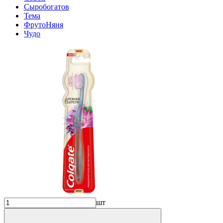
Сыробогатов
Тема
ФрутоНяня
Чудо
шт