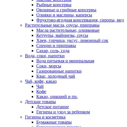
Рыбные консервы
Овощные и грибные консервы
Оливки и маслины, каперсы
Фруктово-ягодная консервация, сиропы, мед
Растительные масла, соусы, приправы
Масла растительные, оливковые
Кетчупы, майонезы, соусы
Хрен, горчица, уксус, лимонный сок
Специи и приправы
Сахар, соль, сода
Вода, соки, напитки
Вода питьевая и минеральная
Соки, морсы
Газированные напитки
Квас, холодный чай
Чай, кофе, какао
Чай
Кофе
Какао, цикорий и пр.
Детские товары
Детское питание
Гигиена и уход за ребенком
Гигиена и косметика
Бумажные товары