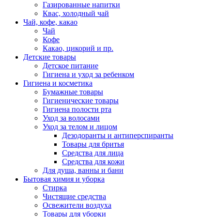
Газированные напитки
Квас, холодный чай
Чай, кофе, какао
Чай
Кофе
Какао, цикорий и пр.
Детские товары
Детское питание
Гигиена и уход за ребенком
Гигиена и косметика
Бумажные товары
Гигиенические товары
Гигиена полости рта
Уход за волосами
Уход за телом и лицом
Дезодоранты и антиперспиранты
Товары для бритья
Средства для лица
Средства для кожи
Для душа, ванны и бани
Бытовая химия и уборка
Стирка
Чистящие средства
Освежители воздуха
Товары для уборки