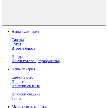
Наша кулинария
Салаты
Супы
Вторые блюда
Пицца
Почти готово! (п/фабрикаты)
Наша пекарня
Свежий хлеб
Пироги
Плюшки сытные
Плюшки сладкие
Тесто
Мясо, птица, колбасы