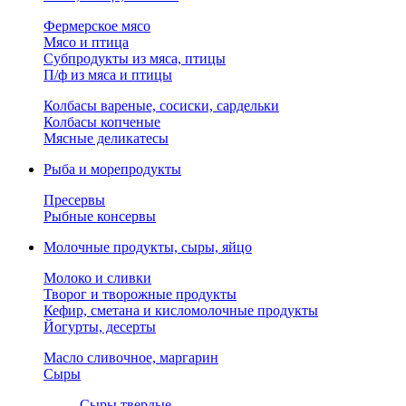
Фермерское мясо
Мясо и птица
Субпродукты из мяса, птицы
П/ф из мяса и птицы
Колбасы вареные, сосиски, сардельки
Колбасы копченые
Мясные деликатесы
Рыба и морепродукты
Пресервы
Рыбные консервы
Молочные продукты, сыры, яйцо
Молоко и сливки
Творог и творожные продукты
Кефир, сметана и кисломолочные продукты
Йогурты, десерты
Масло сливочное, маргарин
Сыры
Сыры твердые