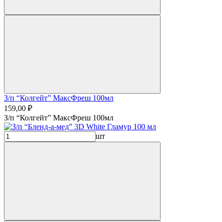
З/п “Колгейт” МаксФреш 100мл
159,00 ₽
З/п “Колгейт” МаксФреш 100мл
шт