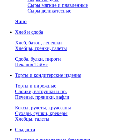
Сыры мягкие и плавленные
Сыры деликатесные
Яйцо
Хлеб и сдоба
Хлеб, батон, лепешки
Хлебцы, гренки, галеты
Сдоба, булки, пироги
Пекарня Таймс
Торты и кондитерские изделия
Торты и пирожные
Слойки, ватрушки и пр.
Печенье, пряники, вафли
Кексы, рулеты, круассаны
Сухари, сушки, крекеры
Хлебцы, галеты
Сладости