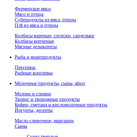
Фермерское мясо
Мясо и птица
Субпродукты из мяса, птицы
П/ф из мяса и птицы
Колбасы вареные, сосиски, сардельки
Колбасы копченые
Мясные деликатесы
Рыба и морепродукты
Пресервы
Рыбные консервы
Молочные продукты, сыры, яйцо
Молоко и сливки
Творог и творожные продукты
Кефир, сметана и кисломолочные продукты
Йогурты, десерты
Масло сливочное, маргарин
Сыры
Сыры твердые