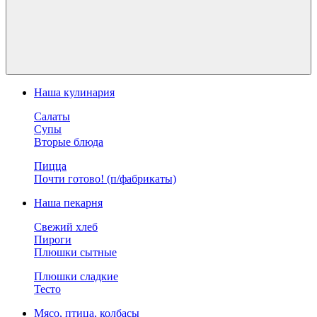
Наша кулинария
Салаты
Супы
Вторые блюда
Пицца
Почти готово! (п/фабрикаты)
Наша пекарня
Свежий хлеб
Пироги
Плюшки сытные
Плюшки сладкие
Тесто
Мясо, птица, колбасы