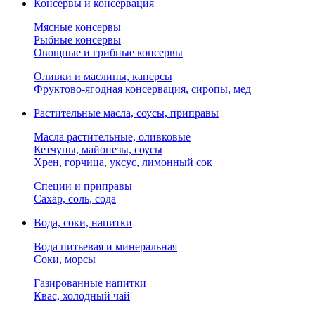
Консервы и консервация
Мясные консервы
Рыбные консервы
Овощные и грибные консервы
Оливки и маслины, каперсы
Фруктово-ягодная консервация, сиропы, мед
Растительные масла, соусы, приправы
Масла растительные, оливковые
Кетчупы, майонезы, соусы
Хрен, горчица, уксус, лимонный сок
Специи и приправы
Сахар, соль, сода
Вода, соки, напитки
Вода питьевая и минеральная
Соки, морсы
Газированные напитки
Квас, холодный чай