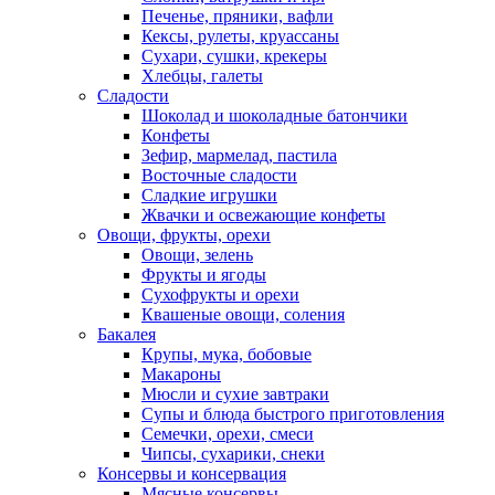
Печенье, пряники, вафли
Кексы, рулеты, круассаны
Сухари, сушки, крекеры
Хлебцы, галеты
Сладости
Шоколад и шоколадные батончики
Конфеты
Зефир, мармелад, пастила
Восточные сладости
Сладкие игрушки
Жвачки и освежающие конфеты
Овощи, фрукты, орехи
Овощи, зелень
Фрукты и ягоды
Сухофрукты и орехи
Квашеные овощи, соления
Бакалея
Крупы, мука, бобовые
Макароны
Мюсли и сухие завтраки
Супы и блюда быстрого приготовления
Семечки, орехи, смеси
Чипсы, сухарики, снеки
Консервы и консервация
Мясные консервы