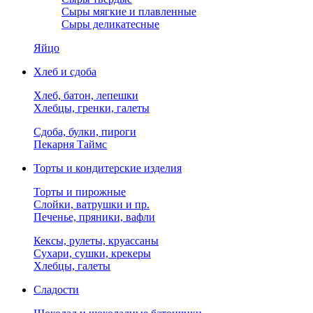
Сыры мягкие и плавленные
Сыры деликатесные
Яйцо
Хлеб и сдоба
Хлеб, батон, лепешки
Хлебцы, гренки, галеты
Сдоба, булки, пироги
Пекарня Таймс
Торты и кондитерские изделия
Торты и пирожные
Слойки, ватрушки и пр.
Печенье, пряники, вафли
Кексы, рулеты, круассаны
Сухари, сушки, крекеры
Хлебцы, галеты
Сладости