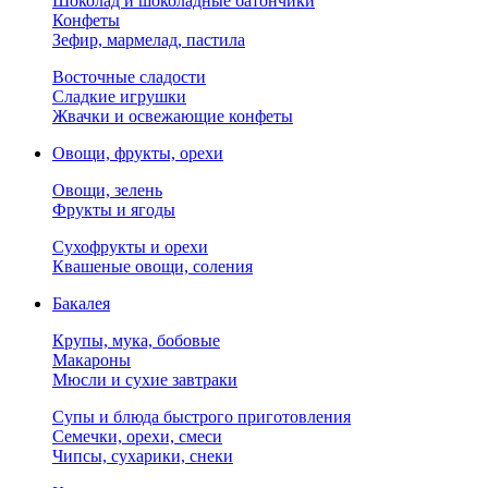
Шоколад и шоколадные батончики
Конфеты
Зефир, мармелад, пастила
Восточные сладости
Сладкие игрушки
Жвачки и освежающие конфеты
Овощи, фрукты, орехи
Овощи, зелень
Фрукты и ягоды
Сухофрукты и орехи
Квашеные овощи, соления
Бакалея
Крупы, мука, бобовые
Макароны
Мюсли и сухие завтраки
Супы и блюда быстрого приготовления
Семечки, орехи, смеси
Чипсы, сухарики, снеки