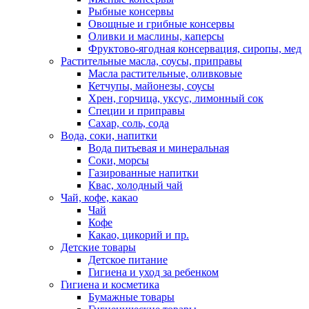
Рыбные консервы
Овощные и грибные консервы
Оливки и маслины, каперсы
Фруктово-ягодная консервация, сиропы, мед
Растительные масла, соусы, приправы
Масла растительные, оливковые
Кетчупы, майонезы, соусы
Хрен, горчица, уксус, лимонный сок
Специи и приправы
Сахар, соль, сода
Вода, соки, напитки
Вода питьевая и минеральная
Соки, морсы
Газированные напитки
Квас, холодный чай
Чай, кофе, какао
Чай
Кофе
Какао, цикорий и пр.
Детские товары
Детское питание
Гигиена и уход за ребенком
Гигиена и косметика
Бумажные товары