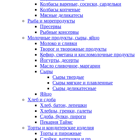
Колбасы вареные, сосиски, сардельки
Колбасы копченые
Мясные деликатесы
Рыба и морепродукты
Пресервы
Рыбные консервы
Молочные продукты, сыры, яйцо
Молоко и сливки
Творог и творожные продукты
Кефир, сметана и кисломолочные продукты
Йогурты, десерты
Масло сливочное, маргарин
Сыры
Сыры твердые
Сыры мягкие и плавленные
Сыры деликатесные
Яйцо
Хлеб и сдоба
Хлеб, батон, лепешки
Хлебцы, гренки, галеты
Сдоба, булки, пироги
Пекарня Таймс
Торты и кондитерские изделия
Торты и пирожные
Слойки, ватрушки и пр.