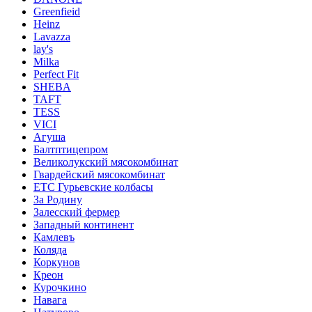
Greenfieid
Heinz
Lavazza
lay's
Milka
Perfect Fit
SHEBA
TAFT
TESS
VICI
Агуша
Балтптицепром
Великолукский мясокомбинат
Гвардейский мясокомбинат
ЕТС Гурьевские колбасы
За Родину
Залесский фермер
Западный континент
Камлевъ
Коляда
Коркунов
Креон
Курочкино
Навага