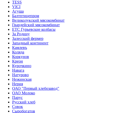
TESS
VICI
Агуша
Балтптицепром
Великолукский мясокомбинат
Гвардейский мясокомбинат
ЕТС Гурьевские колбасы
За Родину
Залесский фермер
Западный континент
Камлевъ
Коляда
Коркунов
Креон
Курочкино
Навага
Натурово
Нежинская
Нерия
ОАО "Первый хлебозавод"
ОАО Молоко
Парус
Русский хлеб
Совок
Сыробогатов