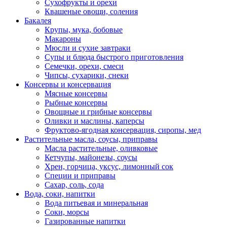
Сухофрукты и орехи
Квашеные овощи, соления
Бакалея
Крупы, мука, бобовые
Макароны
Мюсли и сухие завтраки
Супы и блюда быстрого приготовления
Семечки, орехи, смеси
Чипсы, сухарики, снеки
Консервы и консервация
Мясные консервы
Рыбные консервы
Овощные и грибные консервы
Оливки и маслины, каперсы
Фруктово-ягодная консервация, сиропы, мед
Растительные масла, соусы, приправы
Масла растительные, оливковые
Кетчупы, майонезы, соусы
Хрен, горчица, уксус, лимонный сок
Специи и приправы
Сахар, соль, сода
Вода, соки, напитки
Вода питьевая и минеральная
Соки, морсы
Газированные напитки