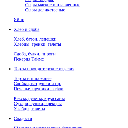
Сыры мягкие и плавленные
Сыры деликатесные
Яйцо
Хлеб и сдоба
Хлеб, батон, лепешки
Хлебцы, гренки, галеты
Сдоба, булки, пироги
Пекарня Таймс
Торты и кондитерские изделия
Торты и пирожные
Слойки, ватрушки и пр.
Печенье, пряники, вафли
Кексы, рулеты, круассаны
Сухари, сушки, крекеры
Хлебцы, галеты
Сладости