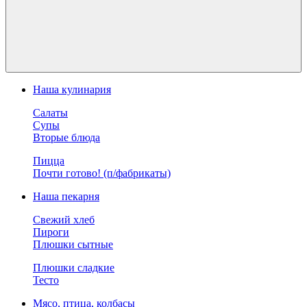
Наша кулинария
Салаты
Супы
Вторые блюда
Пицца
Почти готово! (п/фабрикаты)
Наша пекарня
Свежий хлеб
Пироги
Плюшки сытные
Плюшки сладкие
Тесто
Мясо, птица, колбасы