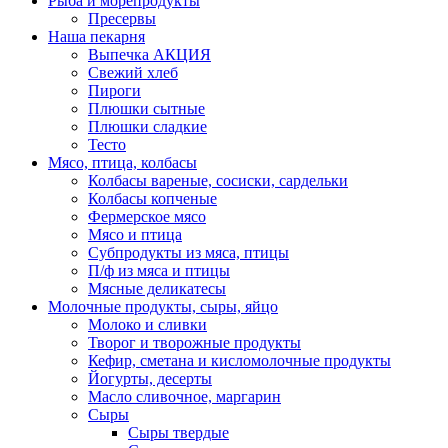
Рыба и морепродукты
Пресервы
Наша пекарня
Выпечка АКЦИЯ
Свежий хлеб
Пироги
Плюшки сытные
Плюшки сладкие
Тесто
Мясо, птица, колбасы
Колбасы вареные, сосиски, сардельки
Колбасы копченые
Фермерское мясо
Мясо и птица
Субпродукты из мяса, птицы
П/ф из мяса и птицы
Мясные деликатесы
Молочные продукты, сыры, яйцо
Молоко и сливки
Творог и творожные продукты
Кефир, сметана и кисломолочные продукты
Йогурты, десерты
Масло сливочное, маргарин
Сыры
Сыры твердые