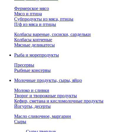
Фермерское мясо
Мясо и птица
Субпродукты из мяса, птицы
П/ф из мяса и птицы
Колбасы вареные, сосиски, сардельки
Колбасы копченые
Мясные деликатесы
Рыба и морепродукты
Пресервы
Рыбные консервы
Молочные продукты, сыры, яйцо
Молоко и сливки
Творог и творожные продукты
Кефир, сметана и кисломолочные продукты
Йогурты, десерты
Масло сливочное, маргарин
Сыры
Сыры твердые