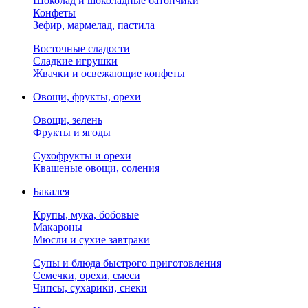
Шоколад и шоколадные батончики
Конфеты
Зефир, мармелад, пастила
Восточные сладости
Сладкие игрушки
Жвачки и освежающие конфеты
Овощи, фрукты, орехи
Овощи, зелень
Фрукты и ягоды
Сухофрукты и орехи
Квашеные овощи, соления
Бакалея
Крупы, мука, бобовые
Макароны
Мюсли и сухие завтраки
Супы и блюда быстрого приготовления
Семечки, орехи, смеси
Чипсы, сухарики, снеки