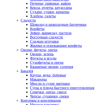
Печенье, пряники, вафли
Кексы, рулеты, круассаны
Сухари, сушки, крекеры
Хлебцы, галеты
Сладости
Шоколад и шоколадные батончики
Конфеты
Зефир, мармелад, пастила
Восточные сладости
Сладкие игрушки
Жвачки и освежающие конфеты
Овощи, фрукты, орехи
Овощи, зелень
Фрукты и ягоды
Сухофрукты и орехи
Квашеные овощи, соления
Бакалея
Крупы, мука, бобовые
Макароны
Мюсли и сухие завтраки
Супы и блюда быстрого приготовления
Семечки, орехи, смеси
Чипсы, сухарики, снеки
Консервы и консервация
Мясные консервы