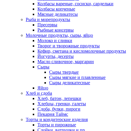
Колбасы вареные, сосиски, сардельки
Колбасы копченые
Мясные деликатесы
Рыба и морепродукты
Пресервы
Рыбные консервы
Молочные продукты, сыры, яйцо
Молоко и сливки
Творог и творожные продукты
Кефир, сметана и кисломолочные продукты
Йогурты, десерты
Масло сливочное, маргарин
Сыры
Сыры твердые
Сыры мягкие и плавленные
Сыры деликатесные
Яйцо
Хлеб и сдоба
Хлеб, батон, лепешки
Хлебцы, гренки, галеты
Сдоба, булки, пироги
Пекарня Таймс
Торты и кондитерские изделия
Торты и пирожные
Слойки, ватрушки и пр.