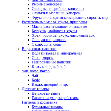
Рыбные консервы
Овощные и грибные консервы
Оливки и маслины, каперсы
Фруктово-ягодная консервация, сиропы, мед
Растительные масла, соусы, приправы
Масла растительные, оливковые
Кетчупы, майонезы, соусы
Хрен, горчица, уксус, лимонный сок
Специи и приправы
Сахар, соль, сода
Вода, соки, напитки
Вода питьевая и минеральная
Соки, морсы
Газированные напитки
Квас, холодный чай
Чай, кофе, какао
Чай
Кофе
Какао, цикорий и пр.
Детские товары
Детское питание
Гигиена и уход за ребенком
Гигиена и косметика
Бумажные товары