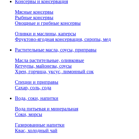
Консервы и консервация
Мясные консервы
Рыбные консервы
Овощные и грибные консервы
Оливки и маслины, каперсы
Фруктово-ягодная консервация, сиропы, мед
Растительные масла, соусы, приправы
Масла растительные, оливковые
Кетчупы, майонезы, соусы
Хрен, горчица, уксус, лимонный сок
Специи и приправы
Сахар, соль, сода
Вода, соки, напитки
Вода питьевая и минеральная
Соки, морсы
Газированные напитки
Квас, холодный чай