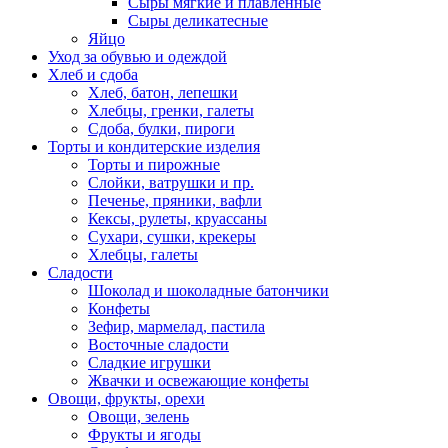
Сыры мягкие и плавленные
Сыры деликатесные
Яйцо
Уход за обувью и одеждой
Хлеб и сдоба
Хлеб, батон, лепешки
Хлебцы, гренки, галеты
Сдоба, булки, пироги
Торты и кондитерские изделия
Торты и пирожные
Слойки, ватрушки и пр.
Печенье, пряники, вафли
Кексы, рулеты, круассаны
Сухари, сушки, крекеры
Хлебцы, галеты
Сладости
Шоколад и шоколадные батончики
Конфеты
Зефир, мармелад, пастила
Восточные сладости
Сладкие игрушки
Жвачки и освежающие конфеты
Овощи, фрукты, орехи
Овощи, зелень
Фрукты и ягоды