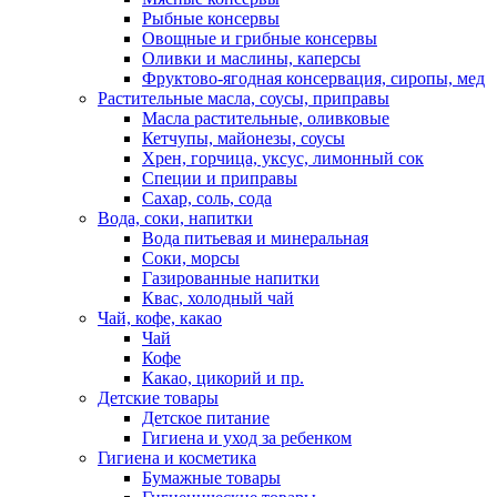
Рыбные консервы
Овощные и грибные консервы
Оливки и маслины, каперсы
Фруктово-ягодная консервация, сиропы, мед
Растительные масла, соусы, приправы
Масла растительные, оливковые
Кетчупы, майонезы, соусы
Хрен, горчица, уксус, лимонный сок
Специи и приправы
Сахар, соль, сода
Вода, соки, напитки
Вода питьевая и минеральная
Соки, морсы
Газированные напитки
Квас, холодный чай
Чай, кофе, какао
Чай
Кофе
Какао, цикорий и пр.
Детские товары
Детское питание
Гигиена и уход за ребенком
Гигиена и косметика
Бумажные товары