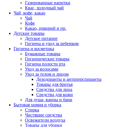
Газированные напитки
Квас, холодный чай
Чай, кофе, какао
Чай
Кофе
Какао, цикорий и пр.
Детские товары
Детское питание
Гигиена и уход за ребенком
Гигиена и косметика
Бумажные товары
Гигиенические товары
Гигиена полости рта
Уход за волосами
Уход за телом и лицом
Дезодоранты и антиперспиранты
Товары для бритья
Средства для лица
Средства для кожи
Для душа, ванны и бани
Бытовая химия и уборка
Стирка
Чистящие средства
Освежители воздуха
Товары для уборки