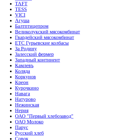
TAFT
TESS
VICI
Агуша
Балтптицепром
Великолукский мясокомбинат
Гвардейский мясокомбинат
ЕТС Гурьевские колбасы
За Родину
Залесский фермер
Западный континент
Камлевъ
Коляда
Коркунов
Креон
Курочкино
Навага
Натурово
Нежинская
Нерия
ОАО "Первый хлебозавод"
ОАО Молоко
Парус
Русский хлеб
Совок