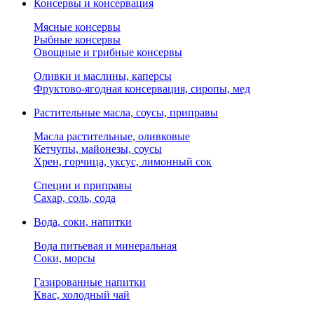
Консервы и консервация
Мясные консервы
Рыбные консервы
Овощные и грибные консервы
Оливки и маслины, каперсы
Фруктово-ягодная консервация, сиропы, мед
Растительные масла, соусы, приправы
Масла растительные, оливковые
Кетчупы, майонезы, соусы
Хрен, горчица, уксус, лимонный сок
Специи и приправы
Сахар, соль, сода
Вода, соки, напитки
Вода питьевая и минеральная
Соки, морсы
Газированные напитки
Квас, холодный чай