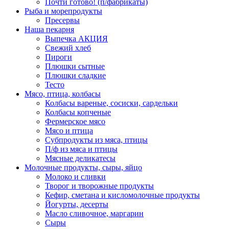
Почти готово! (п/фабрикаты)
Рыба и морепродукты
Пресервы
Наша пекарня
Выпечка АКЦИЯ
Свежий хлеб
Пироги
Плюшки сытные
Плюшки сладкие
Тесто
Мясо, птица, колбасы
Колбасы вареные, сосиски, сардельки
Колбасы копченые
Фермерское мясо
Мясо и птица
Субпродукты из мяса, птицы
П/ф из мяса и птицы
Мясные деликатесы
Молочные продукты, сыры, яйцо
Молоко и сливки
Творог и творожные продукты
Кефир, сметана и кисломолочные продукты
Йогурты, десерты
Масло сливочное, маргарин
Сыры