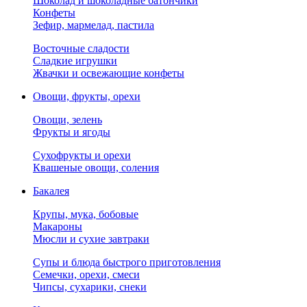
Шоколад и шоколадные батончики
Конфеты
Зефир, мармелад, пастила
Восточные сладости
Сладкие игрушки
Жвачки и освежающие конфеты
Овощи, фрукты, орехи
Овощи, зелень
Фрукты и ягоды
Сухофрукты и орехи
Квашеные овощи, соления
Бакалея
Крупы, мука, бобовые
Макароны
Мюсли и сухие завтраки
Супы и блюда быстрого приготовления
Семечки, орехи, смеси
Чипсы, сухарики, снеки