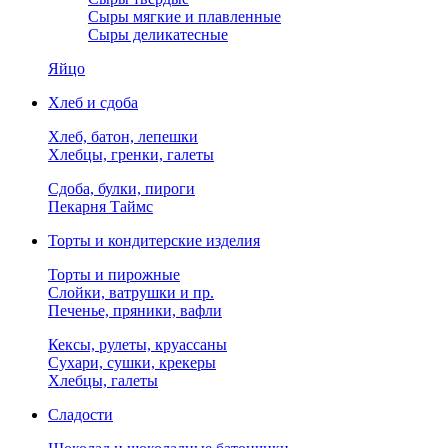
Сыры мягкие и плавленные
Сыры деликатесные
Яйцо
Хлеб и сдоба
Хлеб, батон, лепешки
Хлебцы, гренки, галеты
Сдоба, булки, пироги
Пекарня Таймс
Торты и кондитерские изделия
Торты и пирожные
Слойки, ватрушки и пр.
Печенье, пряники, вафли
Кексы, рулеты, круассаны
Сухари, сушки, крекеры
Хлебцы, галеты
Сладости