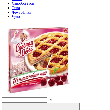
Сыробогатов
Тема
ФрутоНяня
Чудо
шт