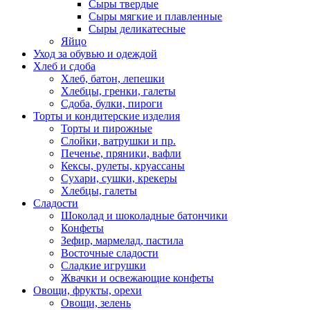
Сыры твердые
Сыры мягкие и плавленные
Сыры деликатесные
Яйцо
Уход за обувью и одеждой
Хлеб и сдоба
Хлеб, батон, лепешки
Хлебцы, гренки, галеты
Сдоба, булки, пироги
Торты и кондитерские изделия
Торты и пирожные
Слойки, ватрушки и пр.
Печенье, пряники, вафли
Кексы, рулеты, круассаны
Сухари, сушки, крекеры
Хлебцы, галеты
Сладости
Шоколад и шоколадные батончики
Конфеты
Зефир, мармелад, пастила
Восточные сладости
Сладкие игрушки
Жвачки и освежающие конфеты
Овощи, фрукты, орехи
Овощи, зелень