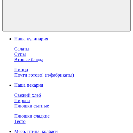
Наша кулинария
Салаты
Супы
Вторые блюда
Пицца
Почти готово! (п/фабрикаты)
Наша пекарня
Свежий хлеб
Пироги
Плюшки сытные
Плюшки сладкие
Тесто
Мясо, птица, колбасы