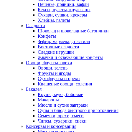
Печенье, пряники, вафли
Кексы, рулеты, круассаны
Сухари, сушки, крекеры
Хлебцы, галеты
Сладости
Шоколад и шоколадные батончики
Конфеты
Зефир, мармелад, пастила
Восточные сладости
Сладкие игрушки
Жвачки и освежающие конфеты
Овощи, фрукты, орехи
Овощи, зелень
Фрукты и ягоды
Сухофрукты и орехи
Квашеные овощи, соления
Бакалея
Крупы, мука, бобовые
Макароны
Мюсли и сухие завтраки
Супы и блюда быстрого приготовления
Семечки, орехи, смеси
Чипсы, сухарики, снеки
Консервы и консервация
Мясные консервы