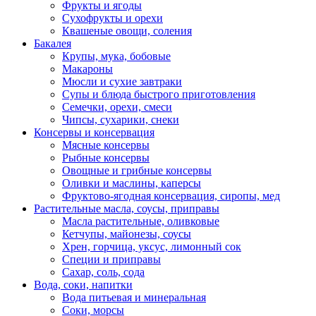
Фрукты и ягоды
Сухофрукты и орехи
Квашеные овощи, соления
Бакалея
Крупы, мука, бобовые
Макароны
Мюсли и сухие завтраки
Супы и блюда быстрого приготовления
Семечки, орехи, смеси
Чипсы, сухарики, снеки
Консервы и консервация
Мясные консервы
Рыбные консервы
Овощные и грибные консервы
Оливки и маслины, каперсы
Фруктово-ягодная консервация, сиропы, мед
Растительные масла, соусы, приправы
Масла растительные, оливковые
Кетчупы, майонезы, соусы
Хрен, горчица, уксус, лимонный сок
Специи и приправы
Сахар, соль, сода
Вода, соки, напитки
Вода питьевая и минеральная
Соки, морсы