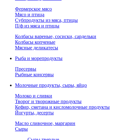
Фермерское мясо
Мясо и птица
Субпродукты из мяса, птицы
П/ф из мяса и птицы
Колбасы вареные, сосиски, сардельки
Колбасы копченые
Мясные деликатесы
Рыба и морепродукты
Пресервы
Рыбные консервы
Молочные продукты, сыры, яйцо
Молоко и сливки
Творог и творожные продукты
Кефир, сметана и кисломолочные продукты
Йогурты, десерты
Масло сливочное, маргарин
Сыры
Сыры твердые