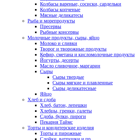
Колбасы вареные, сосиски, сардельки
Колбасы копченые
Мясные деликатесы
Рыба и морепродукты
Пресервы
Рыбные консервы
Молочные продукты, сыры, яйцо
Молоко и сливки
Творог и творожные продукты
Кефир, сметана и кисломолочные продукты
Йогурты, десерты
Масло сливочное, маргарин
Сыры
Сыры твердые
Сыры мягкие и плавленные
Сыры деликатесные
Яйцо
Хлеб и сдоба
Хлеб, батон, лепешки
Хлебцы, гренки, галеты
Сдоба, булки, пироги
Пекарня Таймс
Торты и кондитерские изделия
Торты и пирожные
Слойки, ватрушки и пр.