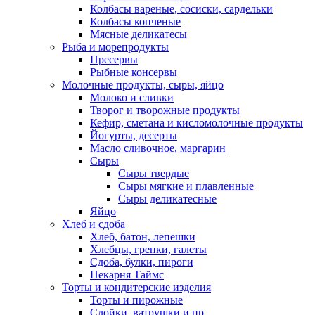
Колбасы вареные, сосиски, сардельки
Колбасы копченые
Мясные деликатесы
Рыба и морепродукты
Пресервы
Рыбные консервы
Молочные продукты, сыры, яйцо
Молоко и сливки
Творог и творожные продукты
Кефир, сметана и кисломолочные продукты
Йогурты, десерты
Масло сливочное, маргарин
Сыры
Сыры твердые
Сыры мягкие и плавленные
Сыры деликатесные
Яйцо
Хлеб и сдоба
Хлеб, батон, лепешки
Хлебцы, гренки, галеты
Сдоба, булки, пироги
Пекарня Таймс
Торты и кондитерские изделия
Торты и пирожные
Слойки, ватрушки и пр.