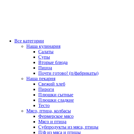
Все категории
Наша кулинария
Салаты
Супы
Вторые блюда
Пицца
Почти готово! (п/фабрикаты)
Наша пекарня
Свежий хлеб
Пироги
Плюшки сытные
Плюшки сладкие
Тесто
Мясо, птица, колбасы
Фермерское мясо
Мясо и птица
Субпродукты из мяса, птицы
П/ф из мяса и птицы