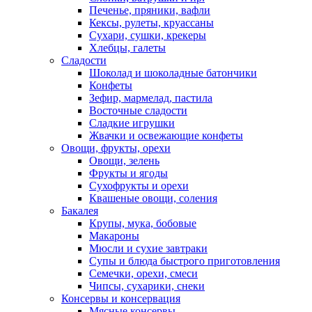
Печенье, пряники, вафли
Кексы, рулеты, круассаны
Сухари, сушки, крекеры
Хлебцы, галеты
Сладости
Шоколад и шоколадные батончики
Конфеты
Зефир, мармелад, пастила
Восточные сладости
Сладкие игрушки
Жвачки и освежающие конфеты
Овощи, фрукты, орехи
Овощи, зелень
Фрукты и ягоды
Сухофрукты и орехи
Квашеные овощи, соления
Бакалея
Крупы, мука, бобовые
Макароны
Мюсли и сухие завтраки
Супы и блюда быстрого приготовления
Семечки, орехи, смеси
Чипсы, сухарики, снеки
Консервы и консервация
Мясные консервы