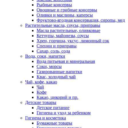
Рыбные консервы
Овощные и грибные консервы
Оливки и маслины, каперсы
Фруктово-ягодная консервация, сиропы, мед
Растительные масла, соусы, приправы
Масла растительные, оливковые
Кетчупы, майонезы, соусы
Хрен, горчица, уксус, лимонный сок
Специи и приправы
Сахар, соль, сода
Вода, соки, напитки
Вода питьевая и минеральная
Соки, морсы
Газированные напитки
Квас, холодный чай
Чай, кофе, какао
Чай
Кофе
Какао, цикорий и пр.
Детские товары
Детское питание
Гигиена и уход за ребенком
Гигиена и косметика
Бумажные товары