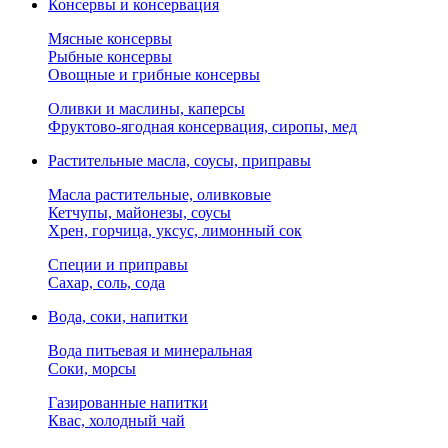
Консервы и консервация
Мясные консервы
Рыбные консервы
Овощные и грибные консервы
Оливки и маслины, каперсы
Фруктово-ягодная консервация, сиропы, мед
Растительные масла, соусы, приправы
Масла растительные, оливковые
Кетчупы, майонезы, соусы
Хрен, горчица, уксус, лимонный сок
Специи и приправы
Сахар, соль, сода
Вода, соки, напитки
Вода питьевая и минеральная
Соки, морсы
Газированные напитки
Квас, холодный чай