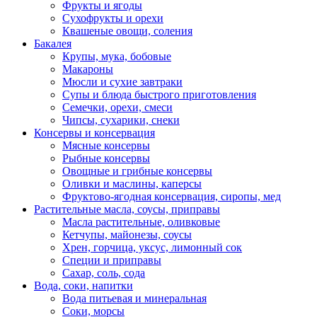
Фрукты и ягоды
Сухофрукты и орехи
Квашеные овощи, соления
Бакалея
Крупы, мука, бобовые
Макароны
Мюсли и сухие завтраки
Супы и блюда быстрого приготовления
Семечки, орехи, смеси
Чипсы, сухарики, снеки
Консервы и консервация
Мясные консервы
Рыбные консервы
Овощные и грибные консервы
Оливки и маслины, каперсы
Фруктово-ягодная консервация, сиропы, мед
Растительные масла, соусы, приправы
Масла растительные, оливковые
Кетчупы, майонезы, соусы
Хрен, горчица, уксус, лимонный сок
Специи и приправы
Сахар, соль, сода
Вода, соки, напитки
Вода питьевая и минеральная
Соки, морсы