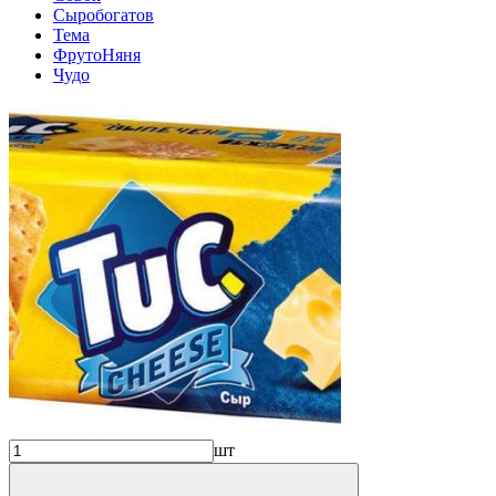
Сыробогатов
Тема
ФрутоНяня
Чудо
шт