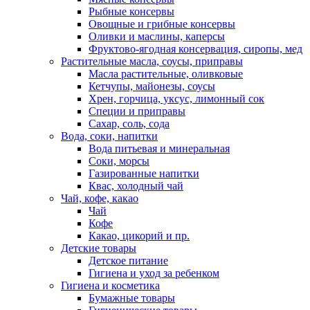
Рыбные консервы
Овощные и грибные консервы
Оливки и маслины, каперсы
Фруктово-ягодная консервация, сиропы, мед
Растительные масла, соусы, приправы
Масла растительные, оливковые
Кетчупы, майонезы, соусы
Хрен, горчица, уксус, лимонный сок
Специи и приправы
Сахар, соль, сода
Вода, соки, напитки
Вода питьевая и минеральная
Соки, морсы
Газированные напитки
Квас, холодный чай
Чай, кофе, какао
Чай
Кофе
Какао, цикорий и пр.
Детские товары
Детское питание
Гигиена и уход за ребенком
Гигиена и косметика
Бумажные товары