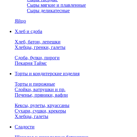
Сыры мягкие и плавленные
Сыры деликатесные
Яйцо
Хлеб и сдоба
Хлеб, батон, лепешки
Хлебцы, гренки, галеты
Сдоба, булки, пироги
Пекарня Таймс
Торты и кондитерские изделия
Торты и пирожные
Слойки, ватрушки и пр.
Печенье, пряники, вафли
Кексы, рулеты, круассаны
Сухари, сушки, крекеры
Хлебцы, галеты
Сладости