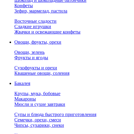
Шоколад и шоколадные батончики
Конфеты
Зефир, мармелад, пастила
Восточные сладости
Сладкие игрушки
Жвачки и освежающие конфеты
Овощи, фрукты, орехи
Овощи, зелень
Фрукты и ягоды
Сухофрукты и орехи
Квашеные овощи, соления
Бакалея
Крупы, мука, бобовые
Макароны
Мюсли и сухие завтраки
Супы и блюда быстрого приготовления
Семечки, орехи, смеси
Чипсы, сухарики, снеки