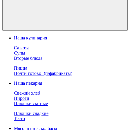
Наша кулинария
Салаты
Супы
Вторые блюда
Пицца
Почти готово! (п/фабрикаты)
Наша пекарня
Свежий хлеб
Пироги
Плюшки сытные
Плюшки сладкие
Тесто
Мясо, птица, колбасы