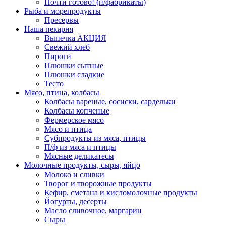
Почти готово! (п/фабрикаты)
Рыба и морепродукты
Пресервы
Наша пекарня
Выпечка АКЦИЯ
Свежий хлеб
Пироги
Плюшки сытные
Плюшки сладкие
Тесто
Мясо, птица, колбасы
Колбасы вареные, сосиски, сардельки
Колбасы копченые
Фермерское мясо
Мясо и птица
Субпродукты из мяса, птицы
П/ф из мяса и птицы
Мясные деликатесы
Молочные продукты, сыры, яйцо
Молоко и сливки
Творог и творожные продукты
Кефир, сметана и кисломолочные продукты
Йогурты, десерты
Масло сливочное, маргарин
Сыры