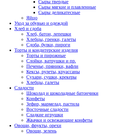
Сыры твердые
Сыры мягкие и плавленные
Сыры деликатесные
Яйцо
Уход за обувью и одеждой
Хлеб и сдоба
Хлеб, батон, лепешки
Хлебцы, гренки, галеты
Сдоба, булки, пироги
Торты и кондитерские изделия
Торты и пирожные
Слойки, ватрушки и пр.
Печенье, пряники, вафли
Кексы, рулеты, круассаны
Сухари, сушки, крекеры
Хлебцы, галеты
Сладости
Шоколад и шоколадные батончики
Конфеты
Зефир, мармелад, пастила
Восточные сладости
Сладкие игрушки
Жвачки и освежающие конфеты
Овощи, фрукты, орехи
Овощи, зелень