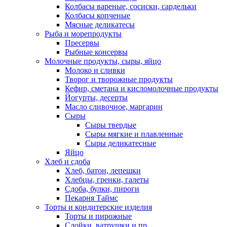
Колбасы вареные, сосиски, сардельки
Колбасы копченые
Мясные деликатесы
Рыба и морепродукты
Пресервы
Рыбные консервы
Молочные продукты, сыры, яйцо
Молоко и сливки
Творог и творожные продукты
Кефир, сметана и кисломолочные продукты
Йогурты, десерты
Масло сливочное, маргарин
Сыры
Сыры твердые
Сыры мягкие и плавленные
Сыры деликатесные
Яйцо
Хлеб и сдоба
Хлеб, батон, лепешки
Хлебцы, гренки, галеты
Сдоба, булки, пироги
Пекарня Таймс
Торты и кондитерские изделия
Торты и пирожные
Слойки, ватрушки и пр.