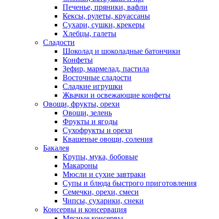
Печенье, пряники, вафли
Кексы, рулеты, круассаны
Сухари, сушки, крекеры
Хлебцы, галеты
Сладости
Шоколад и шоколадные батончики
Конфеты
Зефир, мармелад, пастила
Восточные сладости
Сладкие игрушки
Жвачки и освежающие конфеты
Овощи, фрукты, орехи
Овощи, зелень
Фрукты и ягоды
Сухофрукты и орехи
Квашеные овощи, соления
Бакалея
Крупы, мука, бобовые
Макароны
Мюсли и сухие завтраки
Супы и блюда быстрого приготовления
Семечки, орехи, смеси
Чипсы, сухарики, снеки
Консервы и консервация
Мясные консервы