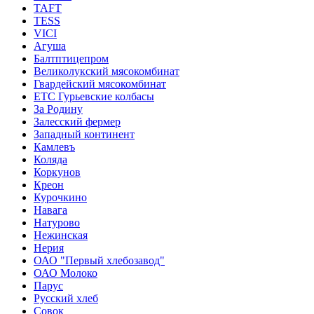
TAFT
TESS
VICI
Агуша
Балтптицепром
Великолукский мясокомбинат
Гвардейский мясокомбинат
ЕТС Гурьевские колбасы
За Родину
Залесский фермер
Западный континент
Камлевъ
Коляда
Коркунов
Креон
Курочкино
Навага
Натурово
Нежинская
Нерия
ОАО "Первый хлебозавод"
ОАО Молоко
Парус
Русский хлеб
Совок