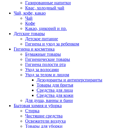
Газированные напитки
Квас, холодный чай
Чай, кофе, какао
Чай
Кофе
Какао, цикорий и пр.
Детские товары
Детское питание
Гигиена и уход за ребенком
Гигиена и косметика
Бумажные товары
Гигиенические товары
Гигиена полости рта
Уход за волосами
Уход за телом и лицом
Дезодоранты и антиперспиранты
Товары для бритья
Средства для лица
Средства для кожи
Для душа, ванны и бани
Бытовая химия и уборка
Стирка
Чистящие средства
Освежители воздуха
Товары для уборки