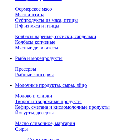
Фермерское мясо
Мясо и птица
Субпродукты из мяса, птицы
П/ф из мяса и птицы
Колбасы вареные, сосиски, сардельки
Колбасы копченые
Мясные деликатесы
Рыба и морепродукты
Пресервы
Рыбные консервы
Молочные продукты, сыры, яйцо
Молоко и сливки
Творог и творожные продукты
Кефир, сметана и кисломолочные продукты
Йогурты, десерты
Масло сливочное, маргарин
Сыры
Сыры твердые