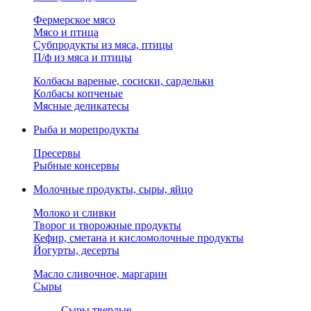
Фермерское мясо
Мясо и птица
Субпродукты из мяса, птицы
П/ф из мяса и птицы
Колбасы вареные, сосиски, сардельки
Колбасы копченые
Мясные деликатесы
Рыба и морепродукты
Пресервы
Рыбные консервы
Молочные продукты, сыры, яйцо
Молоко и сливки
Творог и творожные продукты
Кефир, сметана и кисломолочные продукты
Йогурты, десерты
Масло сливочное, маргарин
Сыры
Сыры твердые