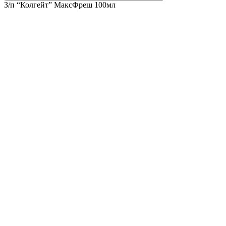
З/п “Колгейт” МаксФреш 100мл