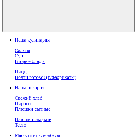
Наша кулинария
Салаты
Супы
Вторые блюда
Пицца
Почти готово! (п/фабрикаты)
Наша пекарня
Свежий хлеб
Пироги
Плюшки сытные
Плюшки сладкие
Тесто
Мясо, птица, колбасы