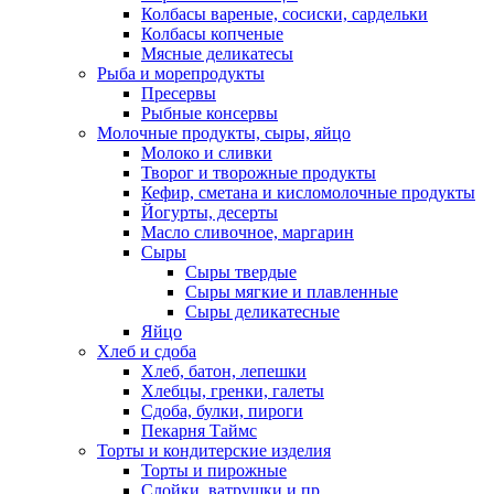
Колбасы вареные, сосиски, сардельки
Колбасы копченые
Мясные деликатесы
Рыба и морепродукты
Пресервы
Рыбные консервы
Молочные продукты, сыры, яйцо
Молоко и сливки
Творог и творожные продукты
Кефир, сметана и кисломолочные продукты
Йогурты, десерты
Масло сливочное, маргарин
Сыры
Сыры твердые
Сыры мягкие и плавленные
Сыры деликатесные
Яйцо
Хлеб и сдоба
Хлеб, батон, лепешки
Хлебцы, гренки, галеты
Сдоба, булки, пироги
Пекарня Таймс
Торты и кондитерские изделия
Торты и пирожные
Слойки, ватрушки и пр.