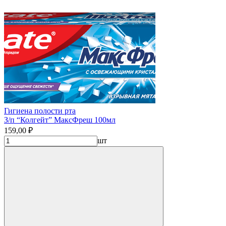
Гигиена полости рта
З/п “Колгейт” МаксФреш 100мл
159,00 ₽
шт