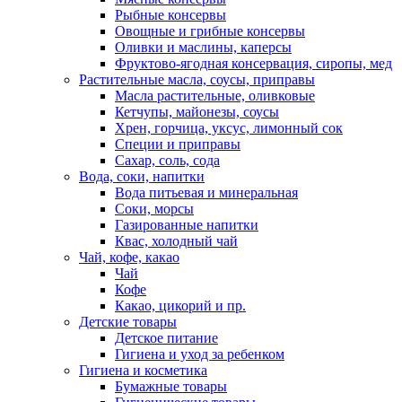
Рыбные консервы
Овощные и грибные консервы
Оливки и маслины, каперсы
Фруктово-ягодная консервация, сиропы, мед
Растительные масла, соусы, приправы
Масла растительные, оливковые
Кетчупы, майонезы, соусы
Хрен, горчица, уксус, лимонный сок
Специи и приправы
Сахар, соль, сода
Вода, соки, напитки
Вода питьевая и минеральная
Соки, морсы
Газированные напитки
Квас, холодный чай
Чай, кофе, какао
Чай
Кофе
Какао, цикорий и пр.
Детские товары
Детское питание
Гигиена и уход за ребенком
Гигиена и косметика
Бумажные товары