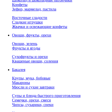
Шоколад и шоколадные батончики
Конфеты
Зефир, мармелад, пастила
Восточные сладости
Сладкие игрушки
Жвачки и освежающие конфеты
Овощи, фрукты, орехи
Овощи, зелень
Фрукты и ягоды
Сухофрукты и орехи
Квашеные овощи, соления
Бакалея
Крупы, мука, бобовые
Макароны
Мюсли и сухие завтраки
Супы и блюда быстрого приготовления
Семечки, орехи, смеси
Чипсы, сухарики, снеки