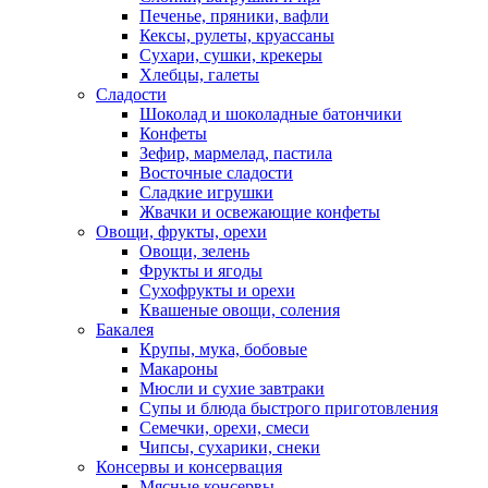
Печенье, пряники, вафли
Кексы, рулеты, круассаны
Сухари, сушки, крекеры
Хлебцы, галеты
Сладости
Шоколад и шоколадные батончики
Конфеты
Зефир, мармелад, пастила
Восточные сладости
Сладкие игрушки
Жвачки и освежающие конфеты
Овощи, фрукты, орехи
Овощи, зелень
Фрукты и ягоды
Сухофрукты и орехи
Квашеные овощи, соления
Бакалея
Крупы, мука, бобовые
Макароны
Мюсли и сухие завтраки
Супы и блюда быстрого приготовления
Семечки, орехи, смеси
Чипсы, сухарики, снеки
Консервы и консервация
Мясные консервы