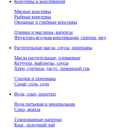
Консервы и консервация
Мясные консервы
Рыбные консервы
Овощные и грибные консервы
Оливки и маслины, каперсы
Фруктово-ягодная консервация, сиропы, мед
Растительные масла, соусы, приправы
Масла растительные, оливковые
Кетчупы, майонезы, соусы
Хрен, горчица, уксус, лимонный сок
Специи и приправы
Сахар, соль, сода
Вода, соки, напитки
Вода питьевая и минеральная
Соки, морсы
Газированные напитки
Квас, холодный чай