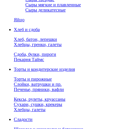
Сыры мягкие и плавленные
Сыры деликатесные
Яйцо
Хлеб и сдоба
Хлеб, батон, лепешки
Хлебцы, гренки, галеты
Сдоба, булки, пироги
Пекарня Таймс
Торты и кондитерские изделия
Торты и пирожные
Слойки, ватрушки и пр.
Печенье, пряники, вафли
Кексы, рулеты, круассаны
Сухари, сушки, крекеры
Хлебцы, галеты
Сладости