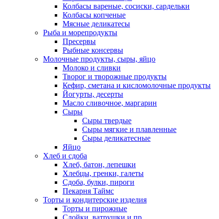
Колбасы вареные, сосиски, сардельки
Колбасы копченые
Мясные деликатесы
Рыба и морепродукты
Пресервы
Рыбные консервы
Молочные продукты, сыры, яйцо
Молоко и сливки
Творог и творожные продукты
Кефир, сметана и кисломолочные продукты
Йогурты, десерты
Масло сливочное, маргарин
Сыры
Сыры твердые
Сыры мягкие и плавленные
Сыры деликатесные
Яйцо
Хлеб и сдоба
Хлеб, батон, лепешки
Хлебцы, гренки, галеты
Сдоба, булки, пироги
Пекарня Таймс
Торты и кондитерские изделия
Торты и пирожные
Слойки, ватрушки и пр.