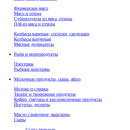
Фермерское мясо
Мясо и птица
Субпродукты из мяса, птицы
П/ф из мяса и птицы
Колбасы вареные, сосиски, сардельки
Колбасы копченые
Мясные деликатесы
Рыба и морепродукты
Пресервы
Рыбные консервы
Молочные продукты, сыры, яйцо
Молоко и сливки
Творог и творожные продукты
Кефир, сметана и кисломолочные продукты
Йогурты, десерты
Масло сливочное, маргарин
Сыры
Сыры твердые