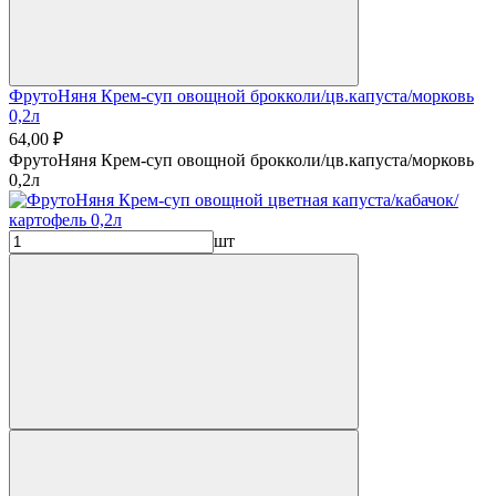
ФрутоНяня Крем-суп овощной брокколи/цв.капуста/морковь
0,2л
64,00 ₽
ФрутоНяня Крем-суп овощной брокколи/цв.капуста/морковь
0,2л
шт