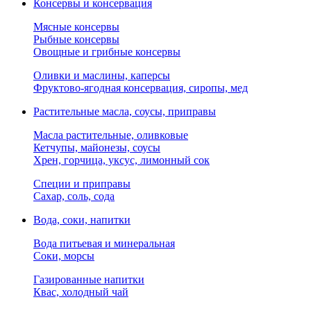
Консервы и консервация
Мясные консервы
Рыбные консервы
Овощные и грибные консервы
Оливки и маслины, каперсы
Фруктово-ягодная консервация, сиропы, мед
Растительные масла, соусы, приправы
Масла растительные, оливковые
Кетчупы, майонезы, соусы
Хрен, горчица, уксус, лимонный сок
Специи и приправы
Сахар, соль, сода
Вода, соки, напитки
Вода питьевая и минеральная
Соки, морсы
Газированные напитки
Квас, холодный чай