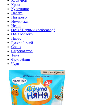
Коркунов
Креон
Курочкино
Навага
Натурово
Нежинская
Нерия
ОАО "Первый хлебозавод"
ОАО Молоко
Парус
Русский хлеб
Совок
Сыробогатов
Тема
ФрутоНяня
Чудо