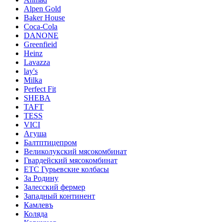
Alpen Gold
Baker House
Coca-Cola
DANONE
Greenfieid
Heinz
Lavazza
lay's
Milka
Perfect Fit
SHEBA
TAFT
TESS
VICI
Агуша
Балтптицепром
Великолукский мясокомбинат
Гвардейский мясокомбинат
ЕТС Гурьевские колбасы
За Родину
Залесский фермер
Западный континент
Камлевъ
Коляда