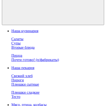
Наша кулинария
Салаты
Супы
Вторые блюда
Пицца
Почти готово! (п/фабрикаты)
Наша пекарня
Свежий хлеб
Пироги
Плюшки сытные
Плюшки сладкие
Тесто
Мясо, птица, колбасы