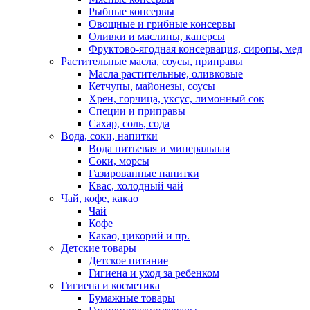
Рыбные консервы
Овощные и грибные консервы
Оливки и маслины, каперсы
Фруктово-ягодная консервация, сиропы, мед
Растительные масла, соусы, приправы
Масла растительные, оливковые
Кетчупы, майонезы, соусы
Хрен, горчица, уксус, лимонный сок
Специи и приправы
Сахар, соль, сода
Вода, соки, напитки
Вода питьевая и минеральная
Соки, морсы
Газированные напитки
Квас, холодный чай
Чай, кофе, какао
Чай
Кофе
Какао, цикорий и пр.
Детские товары
Детское питание
Гигиена и уход за ребенком
Гигиена и косметика
Бумажные товары