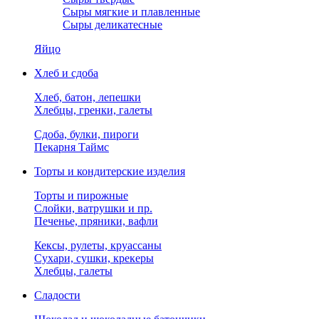
Сыры мягкие и плавленные
Сыры деликатесные
Яйцо
Хлеб и сдоба
Хлеб, батон, лепешки
Хлебцы, гренки, галеты
Сдоба, булки, пироги
Пекарня Таймс
Торты и кондитерские изделия
Торты и пирожные
Слойки, ватрушки и пр.
Печенье, пряники, вафли
Кексы, рулеты, круассаны
Сухари, сушки, крекеры
Хлебцы, галеты
Сладости