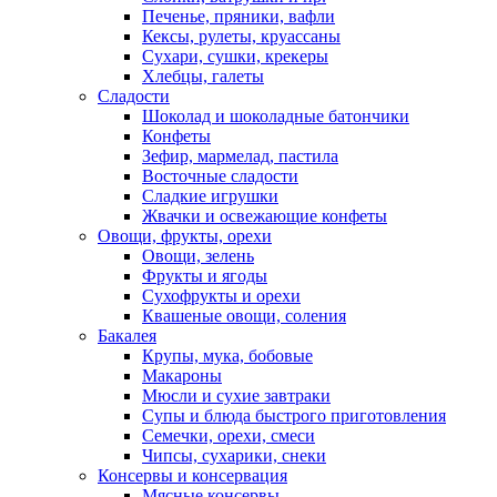
Печенье, пряники, вафли
Кексы, рулеты, круассаны
Сухари, сушки, крекеры
Хлебцы, галеты
Сладости
Шоколад и шоколадные батончики
Конфеты
Зефир, мармелад, пастила
Восточные сладости
Сладкие игрушки
Жвачки и освежающие конфеты
Овощи, фрукты, орехи
Овощи, зелень
Фрукты и ягоды
Сухофрукты и орехи
Квашеные овощи, соления
Бакалея
Крупы, мука, бобовые
Макароны
Мюсли и сухие завтраки
Супы и блюда быстрого приготовления
Семечки, орехи, смеси
Чипсы, сухарики, снеки
Консервы и консервация
Мясные консервы