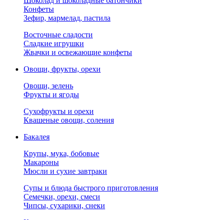
Шоколад и шоколадные батончики
Конфеты
Зефир, мармелад, пастила
Восточные сладости
Сладкие игрушки
Жвачки и освежающие конфеты
Овощи, фрукты, орехи
Овощи, зелень
Фрукты и ягоды
Сухофрукты и орехи
Квашеные овощи, соления
Бакалея
Крупы, мука, бобовые
Макароны
Мюсли и сухие завтраки
Супы и блюда быстрого приготовления
Семечки, орехи, смеси
Чипсы, сухарики, снеки