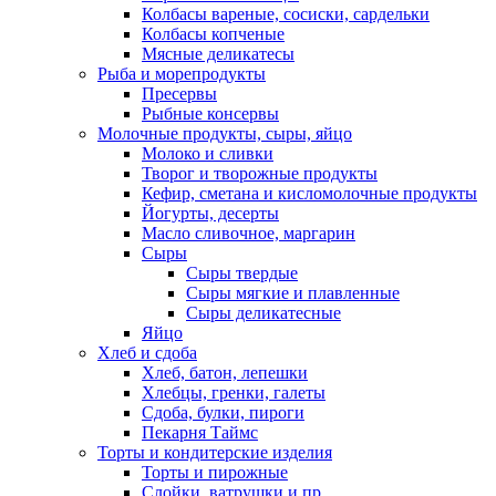
Колбасы вареные, сосиски, сардельки
Колбасы копченые
Мясные деликатесы
Рыба и морепродукты
Пресервы
Рыбные консервы
Молочные продукты, сыры, яйцо
Молоко и сливки
Творог и творожные продукты
Кефир, сметана и кисломолочные продукты
Йогурты, десерты
Масло сливочное, маргарин
Сыры
Сыры твердые
Сыры мягкие и плавленные
Сыры деликатесные
Яйцо
Хлеб и сдоба
Хлеб, батон, лепешки
Хлебцы, гренки, галеты
Сдоба, булки, пироги
Пекарня Таймс
Торты и кондитерские изделия
Торты и пирожные
Слойки, ватрушки и пр.