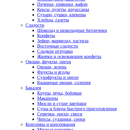
Печенье, пряники, вафли
Кексы, рулеты, круассаны
Сухари, сушки, крекеры
Хлебцы, галеты
Сладости
Шоколад и шоколадные батончики
Конфеты
Зефир, мармелад, пастила
Восточные сладости
Сладкие игрушки
Жвачки и освежающие конфеты
Овощи, фрукты, орехи
Овощи, зелень
Фрукты и ягоды
Сухофрукты и орехи
Квашеные овощи, соления
Бакалея
Крупы, мука, бобовые
Макароны
Мюсли и сухие завтраки
Супы и блюда быстрого приготовления
Семечки, орехи, смеси
Чипсы, сухарики, снеки
Консервы и консервация
Мясные консервы