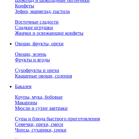
Шоколад и шоколадные батончики
Конфеты
Зефир, мармелад, пастила
Восточные сладости
Сладкие игрушки
Жвачки и освежающие конфеты
Овощи, фрукты, орехи
Овощи, зелень
Фрукты и ягоды
Сухофрукты и орехи
Квашеные овощи, соления
Бакалея
Крупы, мука, бобовые
Макароны
Мюсли и сухие завтраки
Супы и блюда быстрого приготовления
Семечки, орехи, смеси
Чипсы, сухарики, снеки