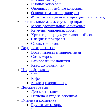
Рыбные консервы
Овощные и грибные консервы
Оливки и маслины, каперсы
Фруктово-ягодная консервация, сиропы, мед
Растительные масла, соусы, приправы
Масла растительные, оливковые
Кетчупы, майонезы, соусы
Хрен, горчица, уксус, лимонный сок
Специи и приправы
Сахар, соль, сода
Вода, соки, напитки
Вода питьевая и минеральная
Соки, морсы
Газированные напитки
Квас, холодный чай
Чай, кофе, какао
Чай
Кофе
Какао, цикорий и пр.
Детские товары
Детское питание
Гигиена и уход за ребенком
Гигиена и косметика
Бумажные товары