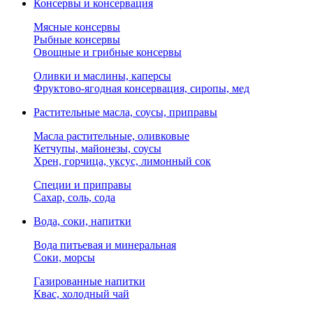
Консервы и консервация
Мясные консервы
Рыбные консервы
Овощные и грибные консервы
Оливки и маслины, каперсы
Фруктово-ягодная консервация, сиропы, мед
Растительные масла, соусы, приправы
Масла растительные, оливковые
Кетчупы, майонезы, соусы
Хрен, горчица, уксус, лимонный сок
Специи и приправы
Сахар, соль, сода
Вода, соки, напитки
Вода питьевая и минеральная
Соки, морсы
Газированные напитки
Квас, холодный чай