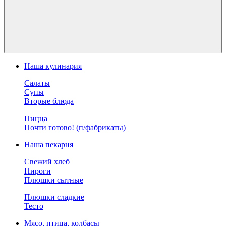
Наша кулинария
Салаты
Супы
Вторые блюда
Пицца
Почти готово! (п/фабрикаты)
Наша пекарня
Свежий хлеб
Пироги
Плюшки сытные
Плюшки сладкие
Тесто
Мясо, птица, колбасы