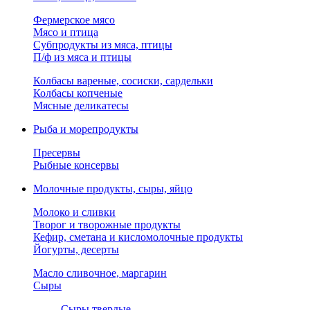
Фермерское мясо
Мясо и птица
Субпродукты из мяса, птицы
П/ф из мяса и птицы
Колбасы вареные, сосиски, сардельки
Колбасы копченые
Мясные деликатесы
Рыба и морепродукты
Пресервы
Рыбные консервы
Молочные продукты, сыры, яйцо
Молоко и сливки
Творог и творожные продукты
Кефир, сметана и кисломолочные продукты
Йогурты, десерты
Масло сливочное, маргарин
Сыры
Сыры твердые