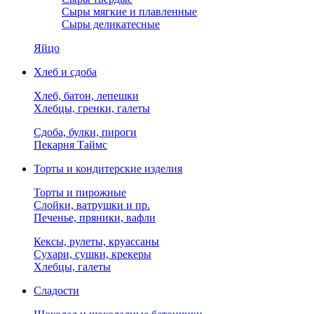
Сыры мягкие и плавленные
Сыры деликатесные
Яйцо
Хлеб и сдоба
Хлеб, батон, лепешки
Хлебцы, гренки, галеты
Сдоба, булки, пироги
Пекарня Таймс
Торты и кондитерские изделия
Торты и пирожные
Слойки, ватрушки и пр.
Печенье, пряники, вафли
Кексы, рулеты, круассаны
Сухари, сушки, крекеры
Хлебцы, галеты
Сладости