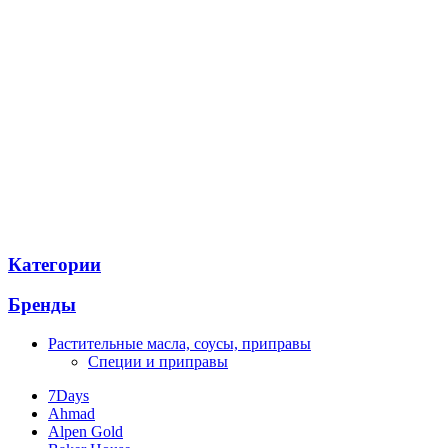
Категории
Бренды
Растительные масла, соусы, приправы
Специи и приправы
7Days
Ahmad
Alpen Gold