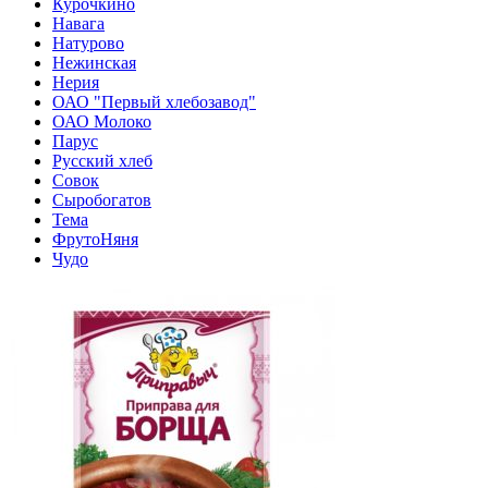
Курочкино
Навага
Натурово
Нежинская
Нерия
ОАО "Первый хлебозавод"
ОАО Молоко
Парус
Русский хлеб
Совок
Сыробогатов
Тема
ФрутоНяня
Чудо