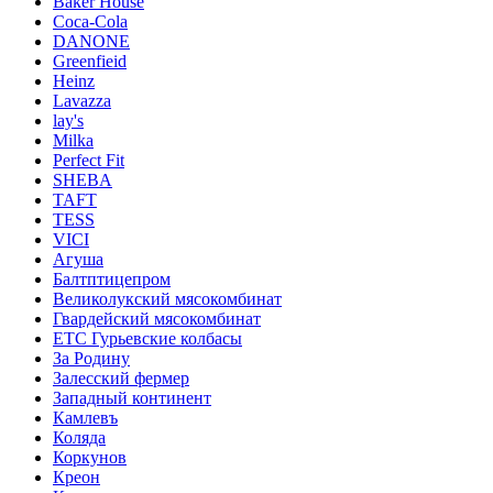
Baker House
Coca-Cola
DANONE
Greenfieid
Heinz
Lavazza
lay's
Milka
Perfect Fit
SHEBA
TAFT
TESS
VICI
Агуша
Балтптицепром
Великолукский мясокомбинат
Гвардейский мясокомбинат
ЕТС Гурьевские колбасы
За Родину
Залесский фермер
Западный континент
Камлевъ
Коляда
Коркунов
Креон