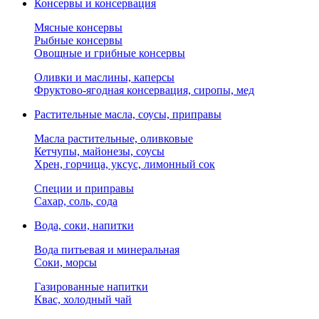
Консервы и консервация
Мясные консервы
Рыбные консервы
Овощные и грибные консервы
Оливки и маслины, каперсы
Фруктово-ягодная консервация, сиропы, мед
Растительные масла, соусы, приправы
Масла растительные, оливковые
Кетчупы, майонезы, соусы
Хрен, горчица, уксус, лимонный сок
Специи и приправы
Сахар, соль, сода
Вода, соки, напитки
Вода питьевая и минеральная
Соки, морсы
Газированные напитки
Квас, холодный чай