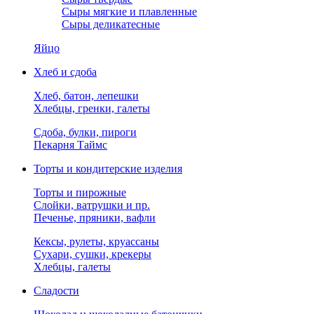
Сыры мягкие и плавленные
Сыры деликатесные
Яйцо
Хлеб и сдоба
Хлеб, батон, лепешки
Хлебцы, гренки, галеты
Сдоба, булки, пироги
Пекарня Таймс
Торты и кондитерские изделия
Торты и пирожные
Слойки, ватрушки и пр.
Печенье, пряники, вафли
Кексы, рулеты, круассаны
Сухари, сушки, крекеры
Хлебцы, галеты
Сладости