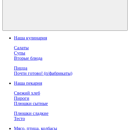
Наша кулинария
Салаты
Супы
Вторые блюда
Пицца
Почти готово! (п/фабрикаты)
Наша пекарня
Свежий хлеб
Пироги
Плюшки сытные
Плюшки сладкие
Тесто
Мясо, птица, колбасы