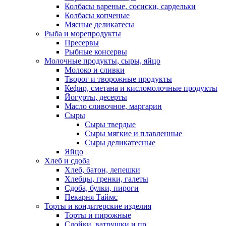
Колбасы вареные, сосиски, сардельки
Колбасы копченые
Мясные деликатесы
Рыба и морепродукты
Пресервы
Рыбные консервы
Молочные продукты, сыры, яйцо
Молоко и сливки
Творог и творожные продукты
Кефир, сметана и кисломолочные продукты
Йогурты, десерты
Масло сливочное, маргарин
Сыры
Сыры твердые
Сыры мягкие и плавленные
Сыры деликатесные
Яйцо
Хлеб и сдоба
Хлеб, батон, лепешки
Хлебцы, гренки, галеты
Сдоба, булки, пироги
Пекарня Таймс
Торты и кондитерские изделия
Торты и пирожные
Слойки, ватрушки и пр.