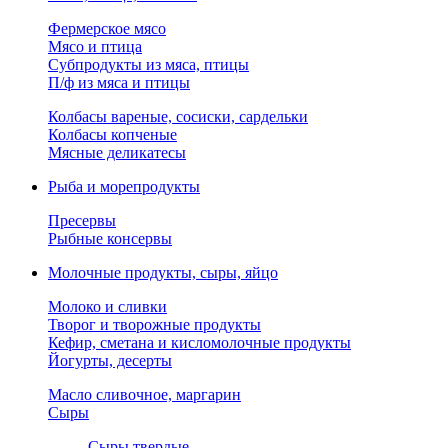
Фермерское мясо
Мясо и птица
Субпродукты из мяса, птицы
П/ф из мяса и птицы
Колбасы вареные, сосиски, сардельки
Колбасы копченые
Мясные деликатесы
Рыба и морепродукты
Пресервы
Рыбные консервы
Молочные продукты, сыры, яйцо
Молоко и сливки
Творог и творожные продукты
Кефир, сметана и кисломолочные продукты
Йогурты, десерты
Масло сливочное, маргарин
Сыры
Сыры твердые