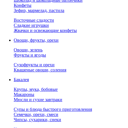
Шоколад и шоколадные батончики
Конфеты
Зефир, мармелад, пастила
Восточные сладости
Сладкие игрушки
Жвачки и освежающие конфеты
Овощи, фрукты, орехи
Овощи, зелень
Фрукты и ягоды
Сухофрукты и орехи
Квашеные овощи, соления
Бакалея
Крупы, мука, бобовые
Макароны
Мюсли и сухие завтраки
Супы и блюда быстрого приготовления
Семечки, орехи, смеси
Чипсы, сухарики, снеки