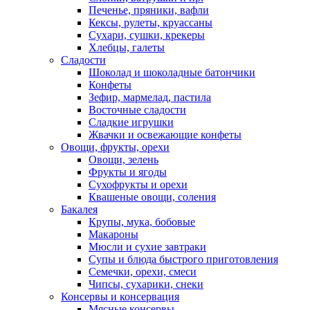
Печенье, пряники, вафли
Кексы, рулеты, круассаны
Сухари, сушки, крекеры
Хлебцы, галеты
Сладости
Шоколад и шоколадные батончики
Конфеты
Зефир, мармелад, пастила
Восточные сладости
Сладкие игрушки
Жвачки и освежающие конфеты
Овощи, фрукты, орехи
Овощи, зелень
Фрукты и ягоды
Сухофрукты и орехи
Квашеные овощи, соления
Бакалея
Крупы, мука, бобовые
Макароны
Мюсли и сухие завтраки
Супы и блюда быстрого приготовления
Семечки, орехи, смеси
Чипсы, сухарики, снеки
Консервы и консервация
Мясные консервы