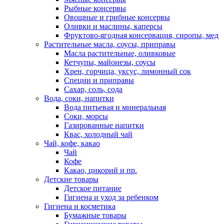
Рыбные консервы
Овощные и грибные консервы
Оливки и маслины, каперсы
Фруктово-ягодная консервация, сиропы, мед
Растительные масла, соусы, приправы
Масла растительные, оливковые
Кетчупы, майонезы, соусы
Хрен, горчица, уксус, лимонный сок
Специи и приправы
Сахар, соль, сода
Вода, соки, напитки
Вода питьевая и минеральная
Соки, морсы
Газированные напитки
Квас, холодный чай
Чай, кофе, какао
Чай
Кофе
Какао, цикорий и пр.
Детские товары
Детское питание
Гигиена и уход за ребенком
Гигиена и косметика
Бумажные товары