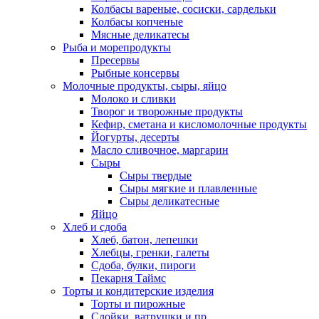
Колбасы вареные, сосиски, сардельки
Колбасы копченые
Мясные деликатесы
Рыба и морепродукты
Пресервы
Рыбные консервы
Молочные продукты, сыры, яйцо
Молоко и сливки
Творог и творожные продукты
Кефир, сметана и кисломолочные продукты
Йогурты, десерты
Масло сливочное, маргарин
Сыры
Сыры твердые
Сыры мягкие и плавленные
Сыры деликатесные
Яйцо
Хлеб и сдоба
Хлеб, батон, лепешки
Хлебцы, гренки, галеты
Сдоба, булки, пироги
Пекарня Таймс
Торты и кондитерские изделия
Торты и пирожные
Слойки, ватрушки и пр.