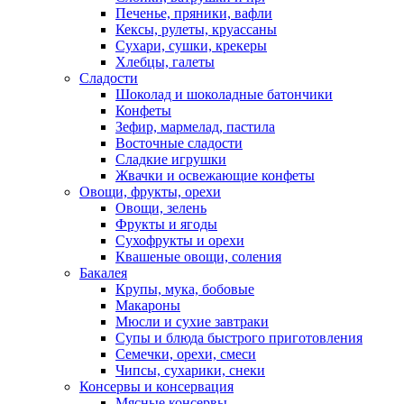
Печенье, пряники, вафли
Кексы, рулеты, круассаны
Сухари, сушки, крекеры
Хлебцы, галеты
Сладости
Шоколад и шоколадные батончики
Конфеты
Зефир, мармелад, пастила
Восточные сладости
Сладкие игрушки
Жвачки и освежающие конфеты
Овощи, фрукты, орехи
Овощи, зелень
Фрукты и ягоды
Сухофрукты и орехи
Квашеные овощи, соления
Бакалея
Крупы, мука, бобовые
Макароны
Мюсли и сухие завтраки
Супы и блюда быстрого приготовления
Семечки, орехи, смеси
Чипсы, сухарики, снеки
Консервы и консервация
Мясные консервы