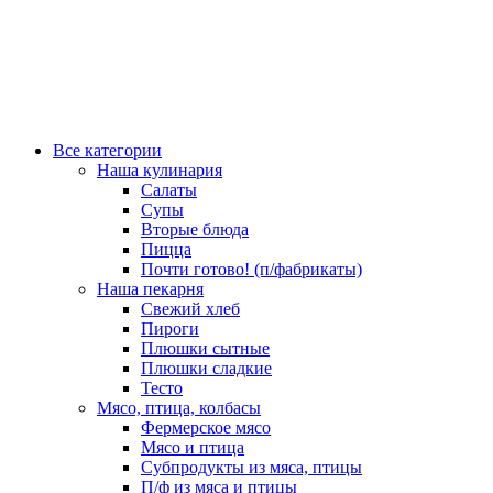
Все категории
Наша кулинария
Салаты
Супы
Вторые блюда
Пицца
Почти готово! (п/фабрикаты)
Наша пекарня
Свежий хлеб
Пироги
Плюшки сытные
Плюшки сладкие
Тесто
Мясо, птица, колбасы
Фермерское мясо
Мясо и птица
Субпродукты из мяса, птицы
П/ф из мяса и птицы