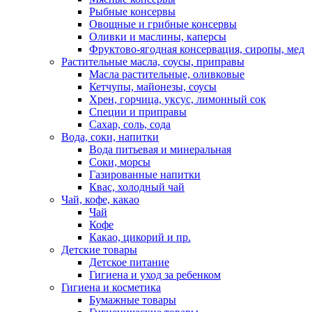
Рыбные консервы
Овощные и грибные консервы
Оливки и маслины, каперсы
Фруктово-ягодная консервация, сиропы, мед
Растительные масла, соусы, приправы
Масла растительные, оливковые
Кетчупы, майонезы, соусы
Хрен, горчица, уксус, лимонный сок
Специи и приправы
Сахар, соль, сода
Вода, соки, напитки
Вода питьевая и минеральная
Соки, морсы
Газированные напитки
Квас, холодный чай
Чай, кофе, какао
Чай
Кофе
Какао, цикорий и пр.
Детские товары
Детское питание
Гигиена и уход за ребенком
Гигиена и косметика
Бумажные товары