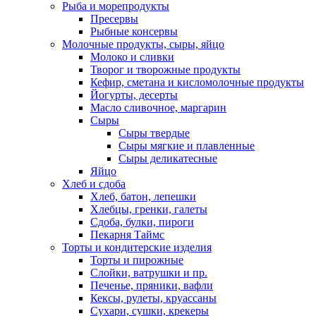
Рыба и морепродукты
Пресервы
Рыбные консервы
Молочные продукты, сыры, яйцо
Молоко и сливки
Творог и творожные продукты
Кефир, сметана и кисломолочные продукты
Йогурты, десерты
Масло сливочное, маргарин
Сыры
Сыры твердые
Сыры мягкие и плавленные
Сыры деликатесные
Яйцо
Хлеб и сдоба
Хлеб, батон, лепешки
Хлебцы, гренки, галеты
Сдоба, булки, пироги
Пекарня Таймс
Торты и кондитерские изделия
Торты и пирожные
Слойки, ватрушки и пр.
Печенье, пряники, вафли
Кексы, рулеты, круассаны
Сухари, сушки, крекеры