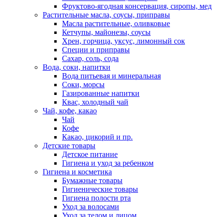
Фруктово-ягодная консервация, сиропы, мед
Растительные масла, соусы, приправы
Масла растительные, оливковые
Кетчупы, майонезы, соусы
Хрен, горчица, уксус, лимонный сок
Специи и приправы
Сахар, соль, сода
Вода, соки, напитки
Вода питьевая и минеральная
Соки, морсы
Газированные напитки
Квас, холодный чай
Чай, кофе, какао
Чай
Кофе
Какао, цикорий и пр.
Детские товары
Детское питание
Гигиена и уход за ребенком
Гигиена и косметика
Бумажные товары
Гигиенические товары
Гигиена полости рта
Уход за волосами
Уход за телом и лицом