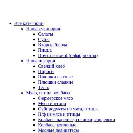
Все категории
Наша кулинария
Салаты
Супы
Вторые блюда
Пицца
Почти готово! (п/фабрикаты)
Наша пекарня
Свежий хлеб
Пироги
Плюшки сытные
Плюшки сладкие
Тесто
Мясо, птица, колбасы
Фермерское мясо
Мясо и птица
Субпродукты из мяса, птицы
П/ф из мяса и птицы
Колбасы вареные, сосиски, сардельки
Колбасы копченые
Мясные деликатесы