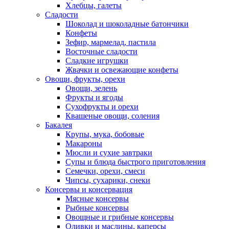
Хлебцы, галеты
Сладости
Шоколад и шоколадные батончики
Конфеты
Зефир, мармелад, пастила
Восточные сладости
Сладкие игрушки
Жвачки и освежающие конфеты
Овощи, фрукты, орехи
Овощи, зелень
Фрукты и ягоды
Сухофрукты и орехи
Квашеные овощи, соления
Бакалея
Крупы, мука, бобовые
Макароны
Мюсли и сухие завтраки
Супы и блюда быстрого приготовления
Семечки, орехи, смеси
Чипсы, сухарики, снеки
Консервы и консервация
Мясные консервы
Рыбные консервы
Овощные и грибные консервы
Оливки и маслины, каперсы