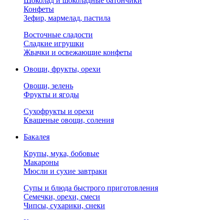
Шоколад и шоколадные батончики
Конфеты
Зефир, мармелад, пастила
Восточные сладости
Сладкие игрушки
Жвачки и освежающие конфеты
Овощи, фрукты, орехи
Овощи, зелень
Фрукты и ягоды
Сухофрукты и орехи
Квашеные овощи, соления
Бакалея
Крупы, мука, бобовые
Макароны
Мюсли и сухие завтраки
Супы и блюда быстрого приготовления
Семечки, орехи, смеси
Чипсы, сухарики, снеки