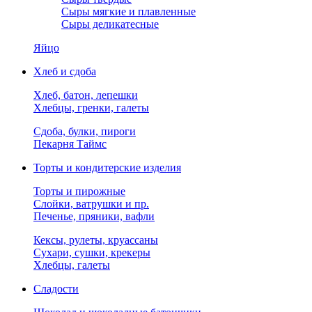
Сыры мягкие и плавленные
Сыры деликатесные
Яйцо
Хлеб и сдоба
Хлеб, батон, лепешки
Хлебцы, гренки, галеты
Сдоба, булки, пироги
Пекарня Таймс
Торты и кондитерские изделия
Торты и пирожные
Слойки, ватрушки и пр.
Печенье, пряники, вафли
Кексы, рулеты, круассаны
Сухари, сушки, крекеры
Хлебцы, галеты
Сладости