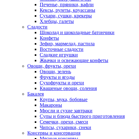
Печенье, пряники, вафли
Кексы, рулеты, круассаны
Сухари, сушки, крекеры
Хлебцы, галеты
Сладости
Шоколад и шоколадные батончики
Конфеты
Зефир, мармелад, пастила
Восточные сладости
Сладкие игрушки
Жвачки и освежающие конфеты
Овощи, фрукты, орехи
Овощи, зелень
Фрукты и ягоды
Сухофрукты и орехи
Квашеные овощи, соления
Бакалея
Крупы, мука, бобовые
Макароны
Мюсли и сухие завтраки
Супы и блюда быстрого приготовления
Семечки, орехи, смеси
Чипсы, сухарики, снеки
Консервы и консервация
Мясные консервы