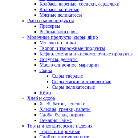
Колбасы вареные, сосиски, сардельки
Колбасы копченые
Мясные деликатесы
Рыба и морепродукты
Пресервы
Рыбные консервы
Молочные продукты, сыры, яйцо
Молоко и сливки
Творог и творожные продукты
Кефир, сметана и кисломолочные продукты
Йогурты, десерты
Масло сливочное, маргарин
Сыры
Сыры твердые
Сыры мягкие и плавленные
Сыры деликатесные
Яйцо
Хлеб и сдоба
Хлеб, батон, лепешки
Хлебцы, гренки, галеты
Сдоба, булки, пироги
Пекарня Таймс
Торты и кондитерские изделия
Торты и пирожные
Слойки, ватрушки и пр.