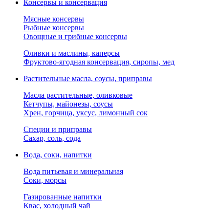
Консервы и консервация
Мясные консервы
Рыбные консервы
Овощные и грибные консервы
Оливки и маслины, каперсы
Фруктово-ягодная консервация, сиропы, мед
Растительные масла, соусы, приправы
Масла растительные, оливковые
Кетчупы, майонезы, соусы
Хрен, горчица, уксус, лимонный сок
Специи и приправы
Сахар, соль, сода
Вода, соки, напитки
Вода питьевая и минеральная
Соки, морсы
Газированные напитки
Квас, холодный чай