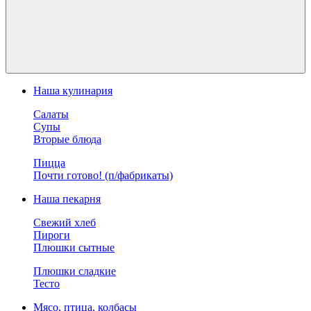
Наша кулинария
Салаты
Супы
Вторые блюда
Пицца
Почти готово! (п/фабрикаты)
Наша пекарня
Свежий хлеб
Пироги
Плюшки сытные
Плюшки сладкие
Тесто
Мясо, птица, колбасы