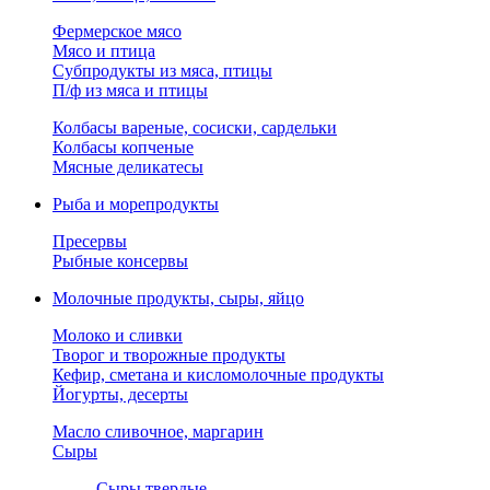
Фермерское мясо
Мясо и птица
Субпродукты из мяса, птицы
П/ф из мяса и птицы
Колбасы вареные, сосиски, сардельки
Колбасы копченые
Мясные деликатесы
Рыба и морепродукты
Пресервы
Рыбные консервы
Молочные продукты, сыры, яйцо
Молоко и сливки
Творог и творожные продукты
Кефир, сметана и кисломолочные продукты
Йогурты, десерты
Масло сливочное, маргарин
Сыры
Сыры твердые