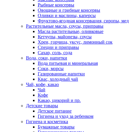
Рыбные консервы
Овощные и грибные консервы
Оливки и маслины, каперсы
Фруктово-ягодная консервация, сиропы, мед
Растительные масла, соусы, приправы
Масла растительные, оливковые
Кетчупы, майонезы, соусы
Хрен, горчица, уксус, лимонный сок
Специи и приправы
Сахар, соль, сода
Вода, соки, напитки
Вода питьевая и минеральная
Соки, морсы
Газированные напитки
Квас, холодный чай
Чай, кофе, какао
Чай
Кофе
Какао, цикорий и пр.
Детские товары
Детское питание
Гигиена и уход за ребенком
Гигиена и косметика
Бумажные товары