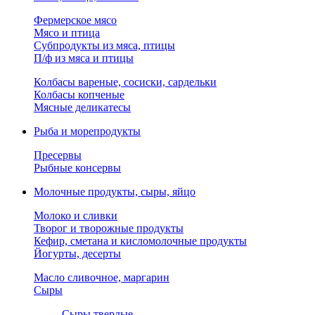
Фермерское мясо
Мясо и птица
Субпродукты из мяса, птицы
П/ф из мяса и птицы
Колбасы вареные, сосиски, сардельки
Колбасы копченые
Мясные деликатесы
Рыба и морепродукты
Пресервы
Рыбные консервы
Молочные продукты, сыры, яйцо
Молоко и сливки
Творог и творожные продукты
Кефир, сметана и кисломолочные продукты
Йогурты, десерты
Масло сливочное, маргарин
Сыры
Сыры твердые