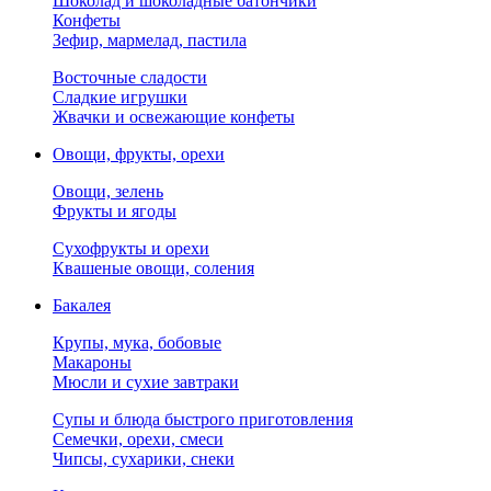
Шоколад и шоколадные батончики
Конфеты
Зефир, мармелад, пастила
Восточные сладости
Сладкие игрушки
Жвачки и освежающие конфеты
Овощи, фрукты, орехи
Овощи, зелень
Фрукты и ягоды
Сухофрукты и орехи
Квашеные овощи, соления
Бакалея
Крупы, мука, бобовые
Макароны
Мюсли и сухие завтраки
Супы и блюда быстрого приготовления
Семечки, орехи, смеси
Чипсы, сухарики, снеки