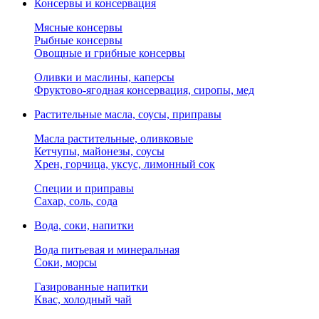
Консервы и консервация
Мясные консервы
Рыбные консервы
Овощные и грибные консервы
Оливки и маслины, каперсы
Фруктово-ягодная консервация, сиропы, мед
Растительные масла, соусы, приправы
Масла растительные, оливковые
Кетчупы, майонезы, соусы
Хрен, горчица, уксус, лимонный сок
Специи и приправы
Сахар, соль, сода
Вода, соки, напитки
Вода питьевая и минеральная
Соки, морсы
Газированные напитки
Квас, холодный чай