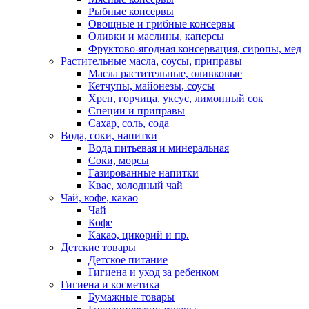
Рыбные консервы
Овощные и грибные консервы
Оливки и маслины, каперсы
Фруктово-ягодная консервация, сиропы, мед
Растительные масла, соусы, приправы
Масла растительные, оливковые
Кетчупы, майонезы, соусы
Хрен, горчица, уксус, лимонный сок
Специи и приправы
Сахар, соль, сода
Вода, соки, напитки
Вода питьевая и минеральная
Соки, морсы
Газированные напитки
Квас, холодный чай
Чай, кофе, какао
Чай
Кофе
Какао, цикорий и пр.
Детские товары
Детское питание
Гигиена и уход за ребенком
Гигиена и косметика
Бумажные товары