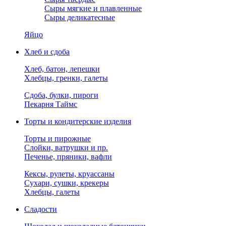
Сыры мягкие и плавленные
Сыры деликатесные
Яйцо
Хлеб и сдоба
Хлеб, батон, лепешки
Хлебцы, гренки, галеты
Сдоба, булки, пироги
Пекарня Таймс
Торты и кондитерские изделия
Торты и пирожные
Слойки, ватрушки и пр.
Печенье, пряники, вафли
Кексы, рулеты, круассаны
Сухари, сушки, крекеры
Хлебцы, галеты
Сладости