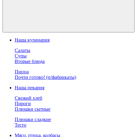
Наша кулинария
Салаты
Супы
Вторые блюда
Пицца
Почти готово! (п/фабрикаты)
Наша пекарня
Свежий хлеб
Пироги
Плюшки сытные
Плюшки сладкие
Тесто
Мясо, птица, колбасы