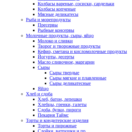
Колбасы вареные, сосиски, сардельки
Колбасы копченые
Мясные деликатесы
Рыба и морепродукты
Пресервы
Рыбные консервы
Молочные продукты, сыры, яйцо
Молоко и сливки
Творог и творожные продукты
Кефир, сметана и кисломолочные продукты
Йогурты, десерты
Масло сливочное, маргарин
Сыры
Сыры твердые
Сыры мягкие и плавленные
Сыры деликатесные
Яйцо
Хлеб и сдоба
Хлеб, батон, лепешки
Хлебцы, гренки, галеты
Сдоба, булки, пироги
Пекарня Таймс
Торты и кондитерские изделия
Торты и пирожные
Слойки, ватрушки и пр.