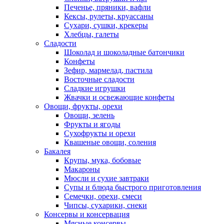
Печенье, пряники, вафли
Кексы, рулеты, круассаны
Сухари, сушки, крекеры
Хлебцы, галеты
Сладости
Шоколад и шоколадные батончики
Конфеты
Зефир, мармелад, пастила
Восточные сладости
Сладкие игрушки
Жвачки и освежающие конфеты
Овощи, фрукты, орехи
Овощи, зелень
Фрукты и ягоды
Сухофрукты и орехи
Квашеные овощи, соления
Бакалея
Крупы, мука, бобовые
Макароны
Мюсли и сухие завтраки
Супы и блюда быстрого приготовления
Семечки, орехи, смеси
Чипсы, сухарики, снеки
Консервы и консервация
Мясные консервы