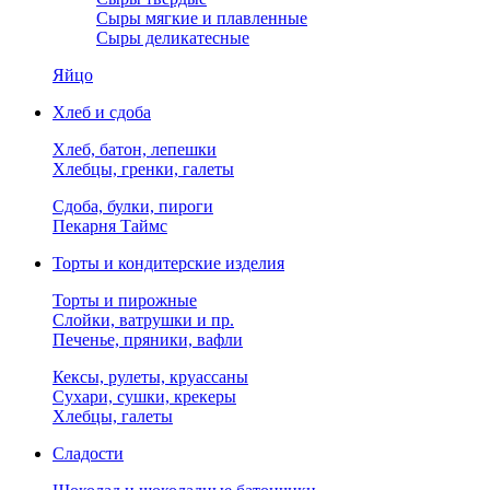
Сыры мягкие и плавленные
Сыры деликатесные
Яйцо
Хлеб и сдоба
Хлеб, батон, лепешки
Хлебцы, гренки, галеты
Сдоба, булки, пироги
Пекарня Таймс
Торты и кондитерские изделия
Торты и пирожные
Слойки, ватрушки и пр.
Печенье, пряники, вафли
Кексы, рулеты, круассаны
Сухари, сушки, крекеры
Хлебцы, галеты
Сладости