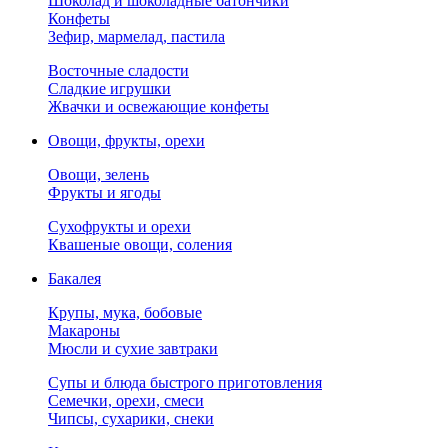
Шоколад и шоколадные батончики
Конфеты
Зефир, мармелад, пастила
Восточные сладости
Сладкие игрушки
Жвачки и освежающие конфеты
Овощи, фрукты, орехи
Овощи, зелень
Фрукты и ягоды
Сухофрукты и орехи
Квашеные овощи, соления
Бакалея
Крупы, мука, бобовые
Макароны
Мюсли и сухие завтраки
Супы и блюда быстрого приготовления
Семечки, орехи, смеси
Чипсы, сухарики, снеки