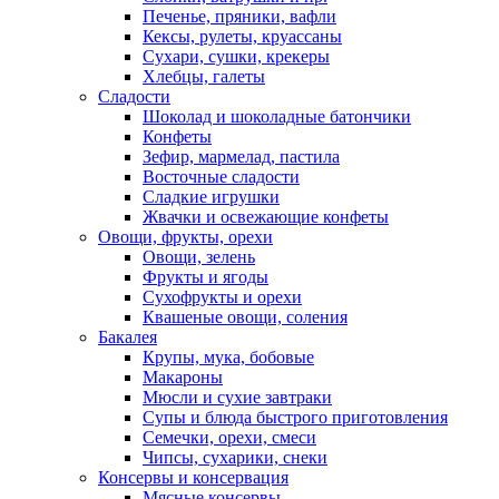
Печенье, пряники, вафли
Кексы, рулеты, круассаны
Сухари, сушки, крекеры
Хлебцы, галеты
Сладости
Шоколад и шоколадные батончики
Конфеты
Зефир, мармелад, пастила
Восточные сладости
Сладкие игрушки
Жвачки и освежающие конфеты
Овощи, фрукты, орехи
Овощи, зелень
Фрукты и ягоды
Сухофрукты и орехи
Квашеные овощи, соления
Бакалея
Крупы, мука, бобовые
Макароны
Мюсли и сухие завтраки
Супы и блюда быстрого приготовления
Семечки, орехи, смеси
Чипсы, сухарики, снеки
Консервы и консервация
Мясные консервы