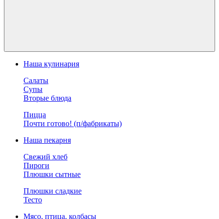
Наша кулинария
Салаты
Супы
Вторые блюда
Пицца
Почти готово! (п/фабрикаты)
Наша пекарня
Свежий хлеб
Пироги
Плюшки сытные
Плюшки сладкие
Тесто
Мясо, птица, колбасы