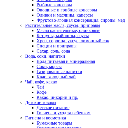
Рыбные консервы
Овощные и грибные консервы
Оливки и маслины, каперсы
Фруктово-ягодная консервация, сиропы, мед
Растительные масла, соусы, приправы
Масла растительные, оливковые
Кетчупы, майонезы, соусы
Хрен, горчица, уксус, лимонный сок
Специи и приправы
Сахар, соль, сода
Вода, соки, напитки
Вода питьевая и минеральная
Соки, морсы
Газированные напитки
Квас, холодный чай
Чай, кофе, какао
Чай
Кофе
Какао, цикорий и пр.
Детские товары
Детское питание
Гигиена и уход за ребенком
Гигиена и косметика
Бумажные товары