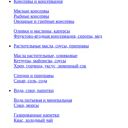
Консервы и консервация
Мясные консервы
Рыбные консервы
Овощные и грибные консервы
Оливки и маслины, каперсы
Фруктово-ягодная консервация, сиропы, мед
Растительные масла, соусы, приправы
Масла растительные, оливковые
Кетчупы, майонезы, соусы
Хрен, горчица, уксус, лимонный сок
Специи и приправы
Сахар, соль, сода
Вода, соки, напитки
Вода питьевая и минеральная
Соки, морсы
Газированные напитки
Квас, холодный чай