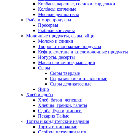
Колбасы вареные, сосиски, сардельки
Колбасы копченые
Мясные деликатесы
Рыба и морепродукты
Пресервы
Рыбные консервы
Молочные продукты, сыры, яйцо
Молоко и сливки
Творог и творожные продукты
Кефир, сметана и кисломолочные продукты
Йогурты, десерты
Масло сливочное, маргарин
Сыры
Сыры твердые
Сыры мягкие и плавленные
Сыры деликатесные
Яйцо
Хлеб и сдоба
Хлеб, батон, лепешки
Хлебцы, гренки, галеты
Сдоба, булки, пироги
Пекарня Таймс
Торты и кондитерские изделия
Торты и пирожные
Слойки, ватрушки и пр.