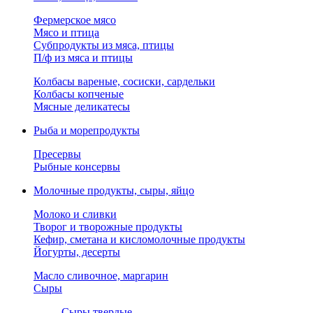
Фермерское мясо
Мясо и птица
Субпродукты из мяса, птицы
П/ф из мяса и птицы
Колбасы вареные, сосиски, сардельки
Колбасы копченые
Мясные деликатесы
Рыба и морепродукты
Пресервы
Рыбные консервы
Молочные продукты, сыры, яйцо
Молоко и сливки
Творог и творожные продукты
Кефир, сметана и кисломолочные продукты
Йогурты, десерты
Масло сливочное, маргарин
Сыры
Сыры твердые