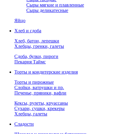
Сыры мягкие и плавленные
Сыры деликатесные
Яйцо
Хлеб и сдоба
Хлеб, батон, лепешки
Хлебцы, гренки, галеты
Сдоба, булки, пироги
Пекарня Таймс
Торты и кондитерские изделия
Торты и пирожные
Слойки, ватрушки и пр.
Печенье, пряники, вафли
Кексы, рулеты, круассаны
Сухари, сушки, крекеры
Хлебцы, галеты
Сладости