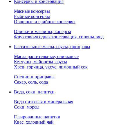
Консервы и консервация
Мясные консервы
Рыбные консервы
Овощные и грибные консервы
Оливки и маслины, каперсы
Фруктово-ягодная консервация, сиропы, мед
Растительные масла, соусы, приправы
Масла растительные, оливковые
Кетчупы, майонезы, соусы
Хрен, горчица, уксус, лимонный сок
Специи и приправы
Сахар, соль, сода
Вода, соки, напитки
Вода питьевая и минеральная
Соки, морсы
Газированные напитки
Квас, холодный чай