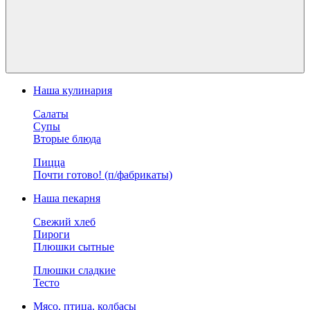
Наша кулинария
Салаты
Супы
Вторые блюда
Пицца
Почти готово! (п/фабрикаты)
Наша пекарня
Свежий хлеб
Пироги
Плюшки сытные
Плюшки сладкие
Тесто
Мясо, птица, колбасы