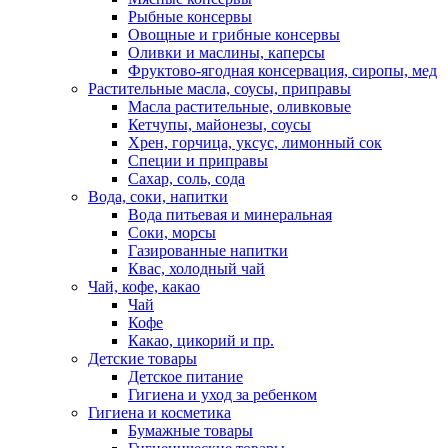
Рыбные консервы
Овощные и грибные консервы
Оливки и маслины, каперсы
Фруктово-ягодная консервация, сиропы, мед
Растительные масла, соусы, приправы
Масла растительные, оливковые
Кетчупы, майонезы, соусы
Хрен, горчица, уксус, лимонный сок
Специи и приправы
Сахар, соль, сода
Вода, соки, напитки
Вода питьевая и минеральная
Соки, морсы
Газированные напитки
Квас, холодный чай
Чай, кофе, какао
Чай
Кофе
Какао, цикорий и пр.
Детские товары
Детское питание
Гигиена и уход за ребенком
Гигиена и косметика
Бумажные товары