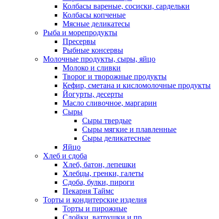
Колбасы вареные, сосиски, сардельки
Колбасы копченые
Мясные деликатесы
Рыба и морепродукты
Пресервы
Рыбные консервы
Молочные продукты, сыры, яйцо
Молоко и сливки
Творог и творожные продукты
Кефир, сметана и кисломолочные продукты
Йогурты, десерты
Масло сливочное, маргарин
Сыры
Сыры твердые
Сыры мягкие и плавленные
Сыры деликатесные
Яйцо
Хлеб и сдоба
Хлеб, батон, лепешки
Хлебцы, гренки, галеты
Сдоба, булки, пироги
Пекарня Таймс
Торты и кондитерские изделия
Торты и пирожные
Слойки, ватрушки и пр.