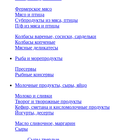
Фермерское мясо
Мясо и птица
Субпродукты из мяса, птицы
П/ф из мяса и птицы
Колбасы вареные, сосиски, сардельки
Колбасы копченые
Мясные деликатесы
Рыба и морепродукты
Пресервы
Рыбные консервы
Молочные продукты, сыры, яйцо
Молоко и сливки
Творог и творожные продукты
Кефир, сметана и кисломолочные продукты
Йогурты, десерты
Масло сливочное, маргарин
Сыры
Сыры твердые