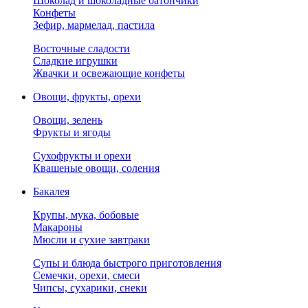
Шоколад и шоколадные батончики
Конфеты
Зефир, мармелад, пастила
Восточные сладости
Сладкие игрушки
Жвачки и освежающие конфеты
Овощи, фрукты, орехи
Овощи, зелень
Фрукты и ягоды
Сухофрукты и орехи
Квашеные овощи, соления
Бакалея
Крупы, мука, бобовые
Макароны
Мюсли и сухие завтраки
Супы и блюда быстрого приготовления
Семечки, орехи, смеси
Чипсы, сухарики, снеки