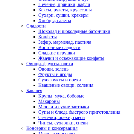
Печенье, пряники, вафли
Кексы, рулеты, круассаны
Сухари, сушки, крекеры
Хлебцы, галеты
Сладости
Шоколад и шоколадные батончики
Конфеты
Зефир, мармелад, пастила
Восточные сладости
Сладкие игрушки
Жвачки и освежающие конфеты
Овощи, фрукты, орехи
Овощи, зелень
Фрукты и ягоды
Сухофрукты и орехи
Квашеные овощи, соления
Бакалея
Крупы, мука, бобовые
Макароны
Мюсли и сухие завтраки
Супы и блюда быстрого приготовления
Семечки, орехи, смеси
Чипсы, сухарики, снеки
Консервы и консервация
Мясные консервы