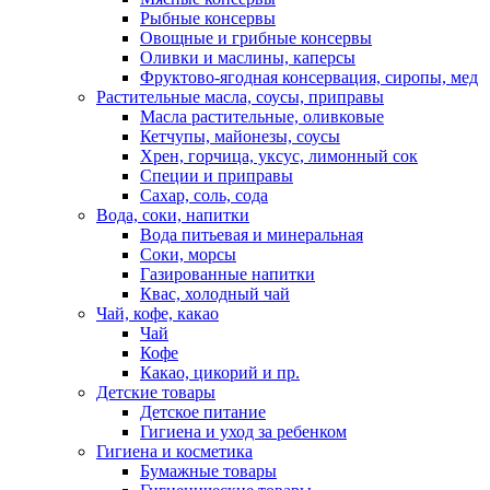
Рыбные консервы
Овощные и грибные консервы
Оливки и маслины, каперсы
Фруктово-ягодная консервация, сиропы, мед
Растительные масла, соусы, приправы
Масла растительные, оливковые
Кетчупы, майонезы, соусы
Хрен, горчица, уксус, лимонный сок
Специи и приправы
Сахар, соль, сода
Вода, соки, напитки
Вода питьевая и минеральная
Соки, морсы
Газированные напитки
Квас, холодный чай
Чай, кофе, какао
Чай
Кофе
Какао, цикорий и пр.
Детские товары
Детское питание
Гигиена и уход за ребенком
Гигиена и косметика
Бумажные товары