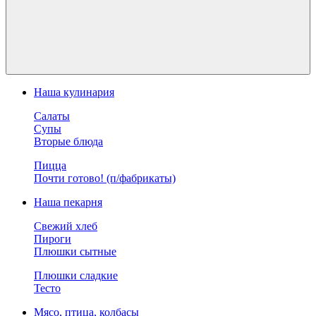
Наша кулинария
Салаты
Супы
Вторые блюда
Пицца
Почти готово! (п/фабрикаты)
Наша пекарня
Свежий хлеб
Пироги
Плюшки сытные
Плюшки сладкие
Тесто
Мясо, птица, колбасы