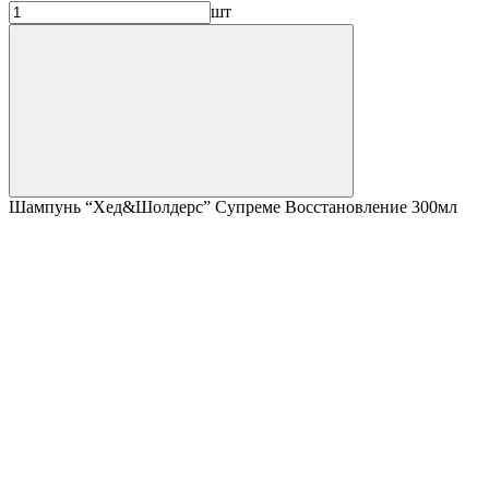
шт
Шампунь “Хед&Шолдерс” Супреме Восстановление 300мл