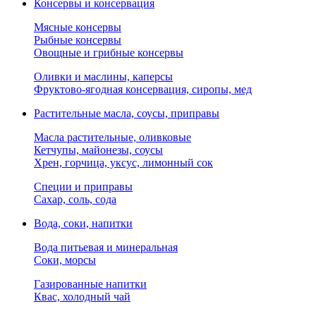
Консервы и консервация
Мясные консервы
Рыбные консервы
Овощные и грибные консервы
Оливки и маслины, каперсы
Фруктово-ягодная консервация, сиропы, мед
Растительные масла, соусы, приправы
Масла растительные, оливковые
Кетчупы, майонезы, соусы
Хрен, горчица, уксус, лимонный сок
Специи и приправы
Сахар, соль, сода
Вода, соки, напитки
Вода питьевая и минеральная
Соки, морсы
Газированные напитки
Квас, холодный чай