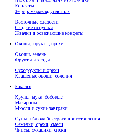
Шоколад и шоколадные батончики
Конфеты
Зефир, мармелад, пастила
Восточные сладости
Сладкие игрушки
Жвачки и освежающие конфеты
Овощи, фрукты, орехи
Овощи, зелень
Фрукты и ягоды
Сухофрукты и орехи
Квашеные овощи, соления
Бакалея
Крупы, мука, бобовые
Макароны
Мюсли и сухие завтраки
Супы и блюда быстрого приготовления
Семечки, орехи, смеси
Чипсы, сухарики, снеки