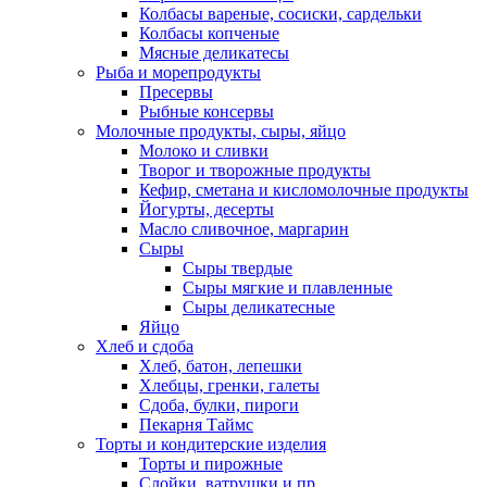
Колбасы вареные, сосиски, сардельки
Колбасы копченые
Мясные деликатесы
Рыба и морепродукты
Пресервы
Рыбные консервы
Молочные продукты, сыры, яйцо
Молоко и сливки
Творог и творожные продукты
Кефир, сметана и кисломолочные продукты
Йогурты, десерты
Масло сливочное, маргарин
Сыры
Сыры твердые
Сыры мягкие и плавленные
Сыры деликатесные
Яйцо
Хлеб и сдоба
Хлеб, батон, лепешки
Хлебцы, гренки, галеты
Сдоба, булки, пироги
Пекарня Таймс
Торты и кондитерские изделия
Торты и пирожные
Слойки, ватрушки и пр.