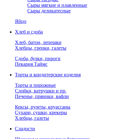
Сыры мягкие и плавленные
Сыры деликатесные
Яйцо
Хлеб и сдоба
Хлеб, батон, лепешки
Хлебцы, гренки, галеты
Сдоба, булки, пироги
Пекарня Таймс
Торты и кондитерские изделия
Торты и пирожные
Слойки, ватрушки и пр.
Печенье, пряники, вафли
Кексы, рулеты, круассаны
Сухари, сушки, крекеры
Хлебцы, галеты
Сладости