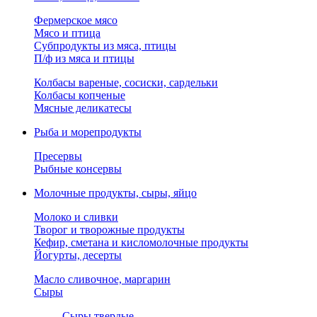
Фермерское мясо
Мясо и птица
Субпродукты из мяса, птицы
П/ф из мяса и птицы
Колбасы вареные, сосиски, сардельки
Колбасы копченые
Мясные деликатесы
Рыба и морепродукты
Пресервы
Рыбные консервы
Молочные продукты, сыры, яйцо
Молоко и сливки
Творог и творожные продукты
Кефир, сметана и кисломолочные продукты
Йогурты, десерты
Масло сливочное, маргарин
Сыры
Сыры твердые