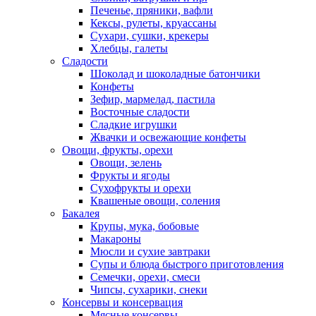
Печенье, пряники, вафли
Кексы, рулеты, круассаны
Сухари, сушки, крекеры
Хлебцы, галеты
Сладости
Шоколад и шоколадные батончики
Конфеты
Зефир, мармелад, пастила
Восточные сладости
Сладкие игрушки
Жвачки и освежающие конфеты
Овощи, фрукты, орехи
Овощи, зелень
Фрукты и ягоды
Сухофрукты и орехи
Квашеные овощи, соления
Бакалея
Крупы, мука, бобовые
Макароны
Мюсли и сухие завтраки
Супы и блюда быстрого приготовления
Семечки, орехи, смеси
Чипсы, сухарики, снеки
Консервы и консервация
Мясные консервы