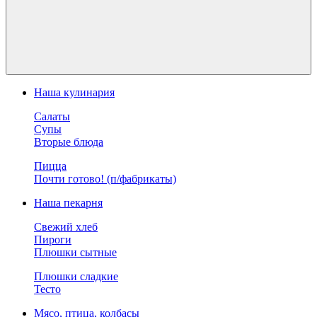
Наша кулинария
Салаты
Супы
Вторые блюда
Пицца
Почти готово! (п/фабрикаты)
Наша пекарня
Свежий хлеб
Пироги
Плюшки сытные
Плюшки сладкие
Тесто
Мясо, птица, колбасы