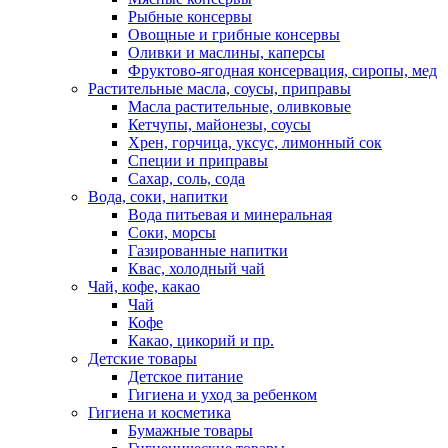
Рыбные консервы
Овощные и грибные консервы
Оливки и маслины, каперсы
Фруктово-ягодная консервация, сиропы, мед
Растительные масла, соусы, приправы
Масла растительные, оливковые
Кетчупы, майонезы, соусы
Хрен, горчица, уксус, лимонный сок
Специи и приправы
Сахар, соль, сода
Вода, соки, напитки
Вода питьевая и минеральная
Соки, морсы
Газированные напитки
Квас, холодный чай
Чай, кофе, какао
Чай
Кофе
Какао, цикорий и пр.
Детские товары
Детское питание
Гигиена и уход за ребенком
Гигиена и косметика
Бумажные товары