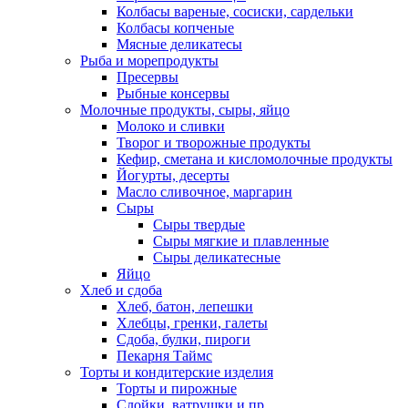
Колбасы вареные, сосиски, сардельки
Колбасы копченые
Мясные деликатесы
Рыба и морепродукты
Пресервы
Рыбные консервы
Молочные продукты, сыры, яйцо
Молоко и сливки
Творог и творожные продукты
Кефир, сметана и кисломолочные продукты
Йогурты, десерты
Масло сливочное, маргарин
Сыры
Сыры твердые
Сыры мягкие и плавленные
Сыры деликатесные
Яйцо
Хлеб и сдоба
Хлеб, батон, лепешки
Хлебцы, гренки, галеты
Сдоба, булки, пироги
Пекарня Таймс
Торты и кондитерские изделия
Торты и пирожные
Слойки, ватрушки и пр.