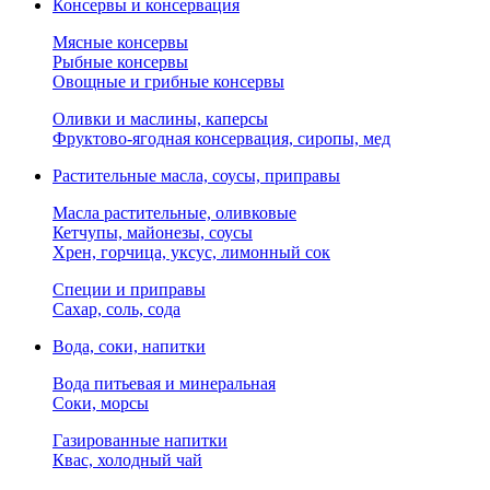
Консервы и консервация
Мясные консервы
Рыбные консервы
Овощные и грибные консервы
Оливки и маслины, каперсы
Фруктово-ягодная консервация, сиропы, мед
Растительные масла, соусы, приправы
Масла растительные, оливковые
Кетчупы, майонезы, соусы
Хрен, горчица, уксус, лимонный сок
Специи и приправы
Сахар, соль, сода
Вода, соки, напитки
Вода питьевая и минеральная
Соки, морсы
Газированные напитки
Квас, холодный чай