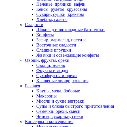
Печенье, пряники, вафли
Кексы, рулеты, круассаны
Сухари, сушки, крекеры
Хлебцы, галеты
Сладости
Шоколад и шоколадные батончики
Конфеты
Зефир, мармелад, пастила
Восточные сладости
Сладкие игрушки
Жвачки и освежающие конфеты
Овощи, фрукты, орехи
Овощи, зелень
Фрукты и ягоды
Сухофрукты и орехи
Квашеные овощи, соления
Бакалея
Крупы, мука, бобовые
Макароны
Мюсли и сухие завтраки
Супы и блюда быстрого приготовления
Семечки, орехи, смеси
Чипсы, сухарики, снеки
Консервы и консервация
Мясные консервы