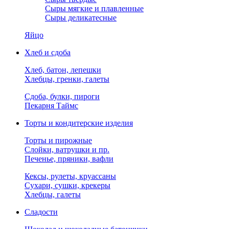
Сыры мягкие и плавленные
Сыры деликатесные
Яйцо
Хлеб и сдоба
Хлеб, батон, лепешки
Хлебцы, гренки, галеты
Сдоба, булки, пироги
Пекарня Таймс
Торты и кондитерские изделия
Торты и пирожные
Слойки, ватрушки и пр.
Печенье, пряники, вафли
Кексы, рулеты, круассаны
Сухари, сушки, крекеры
Хлебцы, галеты
Сладости