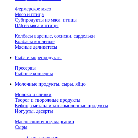
Фермерское мясо
Мясо и птица
Субпродукты из мяса, птицы
П/ф из мяса и птицы
Колбасы вареные, сосиски, сардельки
Колбасы копченые
Мясные деликатесы
Рыба и морепродукты
Пресервы
Рыбные консервы
Молочные продукты, сыры, яйцо
Молоко и сливки
Творог и творожные продукты
Кефир, сметана и кисломолочные продукты
Йогурты, десерты
Масло сливочное, маргарин
Сыры
Сыры твердые