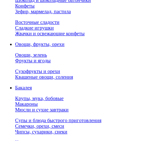
Шоколад и шоколадные батончики
Конфеты
Зефир, мармелад, пастила
Восточные сладости
Сладкие игрушки
Жвачки и освежающие конфеты
Овощи, фрукты, орехи
Овощи, зелень
Фрукты и ягоды
Сухофрукты и орехи
Квашеные овощи, соления
Бакалея
Крупы, мука, бобовые
Макароны
Мюсли и сухие завтраки
Супы и блюда быстрого приготовления
Семечки, орехи, смеси
Чипсы, сухарики, снеки