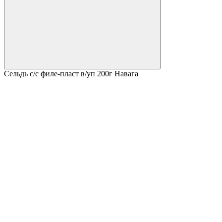
Сельдь с/с филе-пласт в/уп 200г Навага