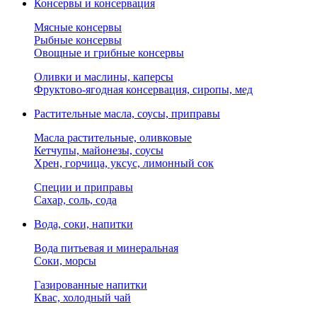
Консервы и консервация
Мясные консервы
Рыбные консервы
Овощные и грибные консервы
Оливки и маслины, каперсы
Фруктово-ягодная консервация, сиропы, мед
Растительные масла, соусы, приправы
Масла растительные, оливковые
Кетчупы, майонезы, соусы
Хрен, горчица, уксус, лимонный сок
Специи и приправы
Сахар, соль, сода
Вода, соки, напитки
Вода питьевая и минеральная
Соки, морсы
Газированные напитки
Квас, холодный чай