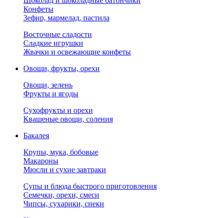
Шоколад и шоколадные батончики
Конфеты
Зефир, мармелад, пастила
Восточные сладости
Сладкие игрушки
Жвачки и освежающие конфеты
Овощи, фрукты, орехи
Овощи, зелень
Фрукты и ягоды
Сухофрукты и орехи
Квашеные овощи, соления
Бакалея
Крупы, мука, бобовые
Макароны
Мюсли и сухие завтраки
Супы и блюда быстрого приготовления
Семечки, орехи, смеси
Чипсы, сухарики, снеки