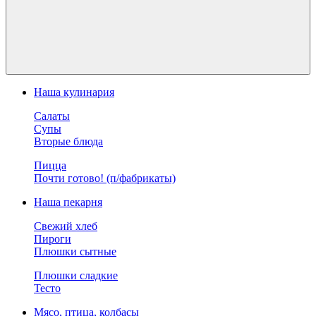
Наша кулинария
Салаты
Супы
Вторые блюда
Пицца
Почти готово! (п/фабрикаты)
Наша пекарня
Свежий хлеб
Пироги
Плюшки сытные
Плюшки сладкие
Тесто
Мясо, птица, колбасы