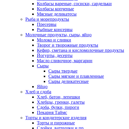
Колбасы вареные, сосиски, сардельки
Колбасы копченые
Мясные деликатесы
Рыба и морепродукты
Пресервы
Рыбные консервы
Молочные продукты, сыры, яйцо
Молоко и сливки
Творог и творожные продукты
Кефир, сметана и кисломолочные продукты
Йогурты, десерты
Масло сливочное, маргарин
Сыры
Сыры твердые
Сыры мягкие и плавленные
Сыры деликатесные
Яйцо
Хлеб и сдоба
Хлеб, батон, лепешки
Хлебцы, гренки, галеты
Сдоба, булки, пироги
Пекарня Таймс
Торты и кондитерские изделия
Торты и пирожные
Слойки, ватрушки и пр.