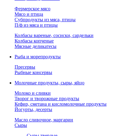
Фермерское мясо
Мясо и птица
Субпродукты из мяса, птицы
П/ф из мяса и птицы
Колбасы вареные, сосиски, сардельки
Колбасы копченые
Мясные деликатесы
Рыба и морепродукты
Пресервы
Рыбные консервы
Молочные продукты, сыры, яйцо
Молоко и сливки
Творог и творожные продукты
Кефир, сметана и кисломолочные продукты
Йогурты, десерты
Масло сливочное, маргарин
Сыры
Сыры твердые