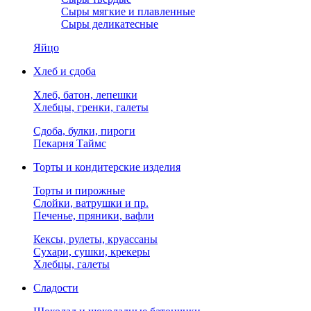
Сыры мягкие и плавленные
Сыры деликатесные
Яйцо
Хлеб и сдоба
Хлеб, батон, лепешки
Хлебцы, гренки, галеты
Сдоба, булки, пироги
Пекарня Таймс
Торты и кондитерские изделия
Торты и пирожные
Слойки, ватрушки и пр.
Печенье, пряники, вафли
Кексы, рулеты, круассаны
Сухари, сушки, крекеры
Хлебцы, галеты
Сладости