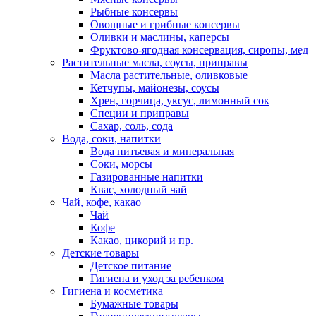
Рыбные консервы
Овощные и грибные консервы
Оливки и маслины, каперсы
Фруктово-ягодная консервация, сиропы, мед
Растительные масла, соусы, приправы
Масла растительные, оливковые
Кетчупы, майонезы, соусы
Хрен, горчица, уксус, лимонный сок
Специи и приправы
Сахар, соль, сода
Вода, соки, напитки
Вода питьевая и минеральная
Соки, морсы
Газированные напитки
Квас, холодный чай
Чай, кофе, какао
Чай
Кофе
Какао, цикорий и пр.
Детские товары
Детское питание
Гигиена и уход за ребенком
Гигиена и косметика
Бумажные товары