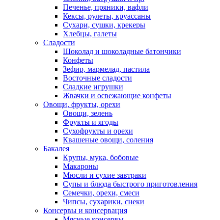
Печенье, пряники, вафли
Кексы, рулеты, круассаны
Сухари, сушки, крекеры
Хлебцы, галеты
Сладости
Шоколад и шоколадные батончики
Конфеты
Зефир, мармелад, пастила
Восточные сладости
Сладкие игрушки
Жвачки и освежающие конфеты
Овощи, фрукты, орехи
Овощи, зелень
Фрукты и ягоды
Сухофрукты и орехи
Квашеные овощи, соления
Бакалея
Крупы, мука, бобовые
Макароны
Мюсли и сухие завтраки
Супы и блюда быстрого приготовления
Семечки, орехи, смеси
Чипсы, сухарики, снеки
Консервы и консервация
Мясные консервы