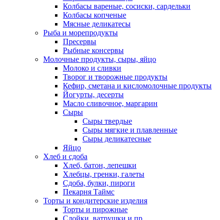
Колбасы вареные, сосиски, сардельки
Колбасы копченые
Мясные деликатесы
Рыба и морепродукты
Пресервы
Рыбные консервы
Молочные продукты, сыры, яйцо
Молоко и сливки
Творог и творожные продукты
Кефир, сметана и кисломолочные продукты
Йогурты, десерты
Масло сливочное, маргарин
Сыры
Сыры твердые
Сыры мягкие и плавленные
Сыры деликатесные
Яйцо
Хлеб и сдоба
Хлеб, батон, лепешки
Хлебцы, гренки, галеты
Сдоба, булки, пироги
Пекарня Таймс
Торты и кондитерские изделия
Торты и пирожные
Слойки, ватрушки и пр.