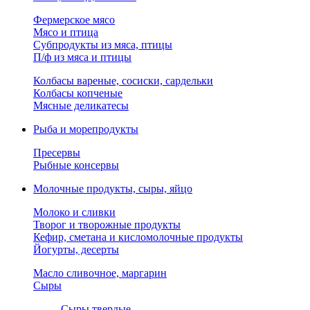
Фермерское мясо
Мясо и птица
Субпродукты из мяса, птицы
П/ф из мяса и птицы
Колбасы вареные, сосиски, сардельки
Колбасы копченые
Мясные деликатесы
Рыба и морепродукты
Пресервы
Рыбные консервы
Молочные продукты, сыры, яйцо
Молоко и сливки
Творог и творожные продукты
Кефир, сметана и кисломолочные продукты
Йогурты, десерты
Масло сливочное, маргарин
Сыры
Сыры твердые