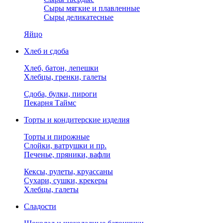
Сыры мягкие и плавленные
Сыры деликатесные
Яйцо
Хлеб и сдоба
Хлеб, батон, лепешки
Хлебцы, гренки, галеты
Сдоба, булки, пироги
Пекарня Таймс
Торты и кондитерские изделия
Торты и пирожные
Слойки, ватрушки и пр.
Печенье, пряники, вафли
Кексы, рулеты, круассаны
Сухари, сушки, крекеры
Хлебцы, галеты
Сладости