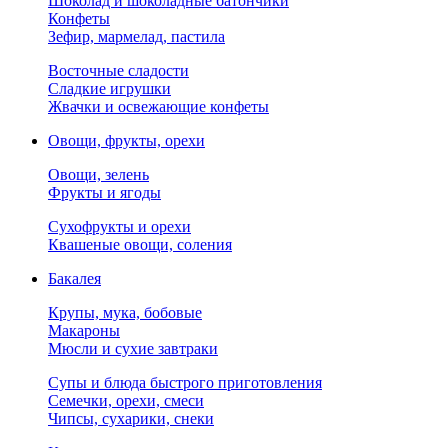
Шоколад и шоколадные батончики
Конфеты
Зефир, мармелад, пастила
Восточные сладости
Сладкие игрушки
Жвачки и освежающие конфеты
Овощи, фрукты, орехи
Овощи, зелень
Фрукты и ягоды
Сухофрукты и орехи
Квашеные овощи, соления
Бакалея
Крупы, мука, бобовые
Макароны
Мюсли и сухие завтраки
Супы и блюда быстрого приготовления
Семечки, орехи, смеси
Чипсы, сухарики, снеки