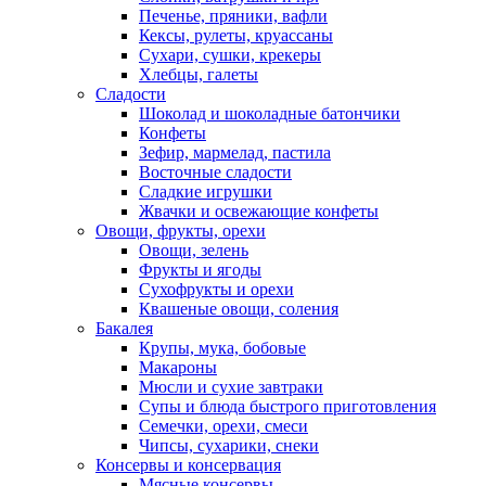
Печенье, пряники, вафли
Кексы, рулеты, круассаны
Сухари, сушки, крекеры
Хлебцы, галеты
Сладости
Шоколад и шоколадные батончики
Конфеты
Зефир, мармелад, пастила
Восточные сладости
Сладкие игрушки
Жвачки и освежающие конфеты
Овощи, фрукты, орехи
Овощи, зелень
Фрукты и ягоды
Сухофрукты и орехи
Квашеные овощи, соления
Бакалея
Крупы, мука, бобовые
Макароны
Мюсли и сухие завтраки
Супы и блюда быстрого приготовления
Семечки, орехи, смеси
Чипсы, сухарики, снеки
Консервы и консервация
Мясные консервы