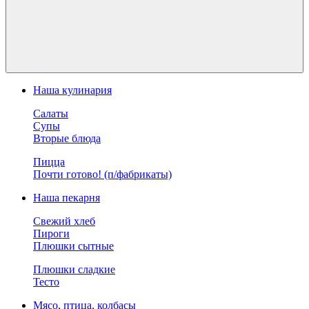
Наша кулинария
Салаты
Супы
Вторые блюда
Пицца
Почти готово! (п/фабрикаты)
Наша пекарня
Свежий хлеб
Пироги
Плюшки сытные
Плюшки сладкие
Тесто
Мясо, птица, колбасы