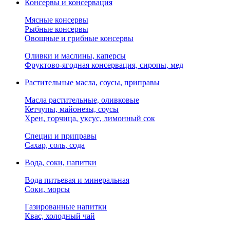
Консервы и консервация
Мясные консервы
Рыбные консервы
Овощные и грибные консервы
Оливки и маслины, каперсы
Фруктово-ягодная консервация, сиропы, мед
Растительные масла, соусы, приправы
Масла растительные, оливковые
Кетчупы, майонезы, соусы
Хрен, горчица, уксус, лимонный сок
Специи и приправы
Сахар, соль, сода
Вода, соки, напитки
Вода питьевая и минеральная
Соки, морсы
Газированные напитки
Квас, холодный чай