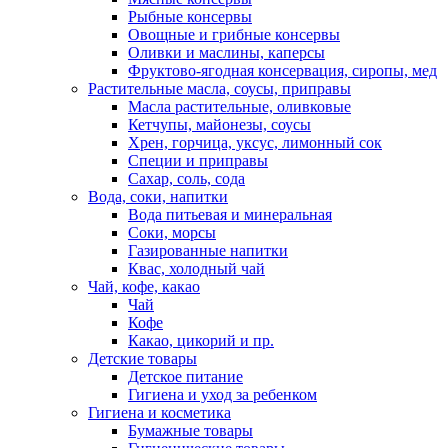
Рыбные консервы
Овощные и грибные консервы
Оливки и маслины, каперсы
Фруктово-ягодная консервация, сиропы, мед
Растительные масла, соусы, приправы
Масла растительные, оливковые
Кетчупы, майонезы, соусы
Хрен, горчица, уксус, лимонный сок
Специи и приправы
Сахар, соль, сода
Вода, соки, напитки
Вода питьевая и минеральная
Соки, морсы
Газированные напитки
Квас, холодный чай
Чай, кофе, какао
Чай
Кофе
Какао, цикорий и пр.
Детские товары
Детское питание
Гигиена и уход за ребенком
Гигиена и косметика
Бумажные товары