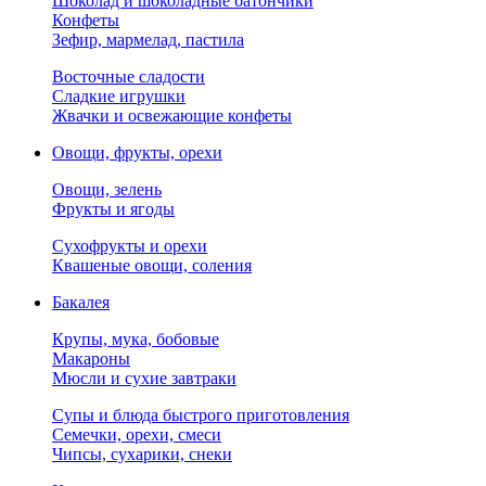
Шоколад и шоколадные батончики
Конфеты
Зефир, мармелад, пастила
Восточные сладости
Сладкие игрушки
Жвачки и освежающие конфеты
Овощи, фрукты, орехи
Овощи, зелень
Фрукты и ягоды
Сухофрукты и орехи
Квашеные овощи, соления
Бакалея
Крупы, мука, бобовые
Макароны
Мюсли и сухие завтраки
Супы и блюда быстрого приготовления
Семечки, орехи, смеси
Чипсы, сухарики, снеки