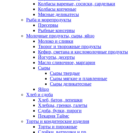
Колбасы вареные, сосиски, сардельки
Колбасы копченые
Мясные деликатесы
Рыба и морепродукты
Пресервы
Рыбные консервы
Молочные продукты, сыры, яйцо
Молоко и сливки
Творог и творожные продукты
Кефир, сметана и кисломолочные продукты
Йогурты, десерты
Масло сливочное, маргарин
Сыры
Сыры твердые
Сыры мягкие и плавленные
Сыры деликатесные
Яйцо
Хлеб и сдоба
Хлеб, батон, лепешки
Хлебцы, гренки, галеты
Сдоба, булки, пироги
Пекарня Таймс
Торты и кондитерские изделия
Торты и пирожные
Слойки, ватрушки и пр.