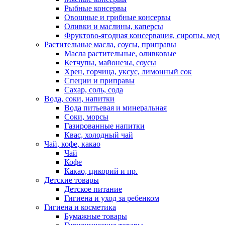
Рыбные консервы
Овощные и грибные консервы
Оливки и маслины, каперсы
Фруктово-ягодная консервация, сиропы, мед
Растительные масла, соусы, приправы
Масла растительные, оливковые
Кетчупы, майонезы, соусы
Хрен, горчица, уксус, лимонный сок
Специи и приправы
Сахар, соль, сода
Вода, соки, напитки
Вода питьевая и минеральная
Соки, морсы
Газированные напитки
Квас, холодный чай
Чай, кофе, какао
Чай
Кофе
Какао, цикорий и пр.
Детские товары
Детское питание
Гигиена и уход за ребенком
Гигиена и косметика
Бумажные товары