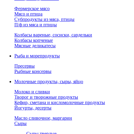
Фермерское мясо
Мясо и птица
Субпродукты из мяса, птицы
П/ф из мяса и птицы
Колбасы вареные, сосиски, сардельки
Колбасы копченые
Мясные деликатесы
Рыба и морепродукты
Пресервы
Рыбные консервы
Молочные продукты, сыры, яйцо
Молоко и сливки
Творог и творожные продукты
Кефир, сметана и кисломолочные продукты
Йогурты, десерты
Масло сливочное, маргарин
Сыры
Сыры твердые