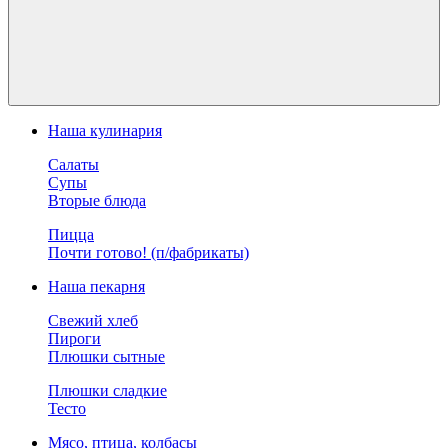
Наша кулинария
Салаты
Супы
Вторые блюда
Пицца
Почти готово! (п/фабрикаты)
Наша пекарня
Свежий хлеб
Пироги
Плюшки сытные
Плюшки сладкие
Тесто
Мясо, птица, колбасы