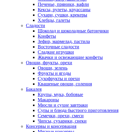
Печенье, пряники, вафли
Кексы, рулеты, круассаны
Сухари, сушки, крекеры
Хлебцы, галеты
Сладости
Шоколад и шоколадные батончики
Конфеты
Зефир, мармелад, пастила
Восточные сладости
Сладкие игрушки
Жвачки и освежающие конфеты
Овощи, фрукты, орехи
Овощи, зелень
Фрукты и ягоды
Сухофрукты и орехи
Квашеные овощи, соления
Бакалея
Крупы, мука, бобовые
Макароны
Мюсли и сухие завтраки
Супы и блюда быстрого приготовления
Семечки, орехи, смеси
Чипсы, сухарики, снеки
Консервы и консервация
Мясные консервы