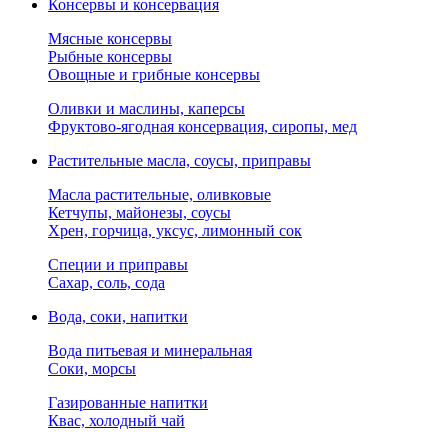
Консервы и консервация
Мясные консервы
Рыбные консервы
Овощные и грибные консервы
Оливки и маслины, каперсы
Фруктово-ягодная консервация, сиропы, мед
Растительные масла, соусы, приправы
Масла растительные, оливковые
Кетчупы, майонезы, соусы
Хрен, горчица, уксус, лимонный сок
Специи и приправы
Сахар, соль, сода
Вода, соки, напитки
Вода питьевая и минеральная
Соки, морсы
Газированные напитки
Квас, холодный чай