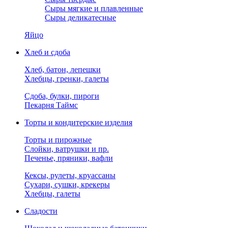
Сыры мягкие и плавленные
Сыры деликатесные
Яйцо
Хлеб и сдоба
Хлеб, батон, лепешки
Хлебцы, гренки, галеты
Сдоба, булки, пироги
Пекарня Таймс
Торты и кондитерские изделия
Торты и пирожные
Слойки, ватрушки и пр.
Печенье, пряники, вафли
Кексы, рулеты, круассаны
Сухари, сушки, крекеры
Хлебцы, галеты
Сладости