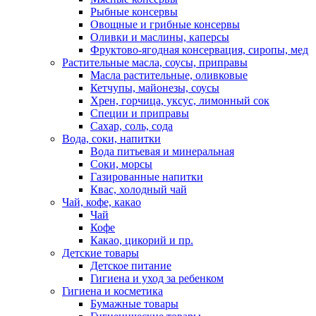
Рыбные консервы
Овощные и грибные консервы
Оливки и маслины, каперсы
Фруктово-ягодная консервация, сиропы, мед
Растительные масла, соусы, приправы
Масла растительные, оливковые
Кетчупы, майонезы, соусы
Хрен, горчица, уксус, лимонный сок
Специи и приправы
Сахар, соль, сода
Вода, соки, напитки
Вода питьевая и минеральная
Соки, морсы
Газированные напитки
Квас, холодный чай
Чай, кофе, какао
Чай
Кофе
Какао, цикорий и пр.
Детские товары
Детское питание
Гигиена и уход за ребенком
Гигиена и косметика
Бумажные товары