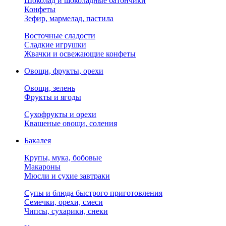
Шоколад и шоколадные батончики
Конфеты
Зефир, мармелад, пастила
Восточные сладости
Сладкие игрушки
Жвачки и освежающие конфеты
Овощи, фрукты, орехи
Овощи, зелень
Фрукты и ягоды
Сухофрукты и орехи
Квашеные овощи, соления
Бакалея
Крупы, мука, бобовые
Макароны
Мюсли и сухие завтраки
Супы и блюда быстрого приготовления
Семечки, орехи, смеси
Чипсы, сухарики, снеки