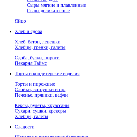
Сыры мягкие и плавленные
Сыры деликатесные
Яйцо
Хлеб и сдоба
Хлеб, батон, лепешки
Хлебцы, гренки, галеты
Сдоба, булки, пироги
Пекарня Таймс
Торты и кондитерские изделия
Торты и пирожные
Слойки, ватрушки и пр.
Печенье, пряники, вафли
Кексы, рулеты, круассаны
Сухари, сушки, крекеры
Хлебцы, галеты
Сладости