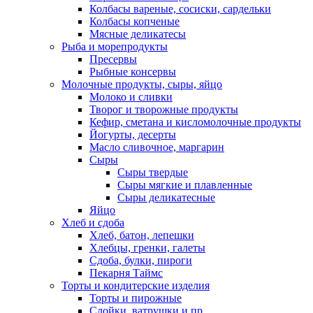
Колбасы вареные, сосиски, сардельки
Колбасы копченые
Мясные деликатесы
Рыба и морепродукты
Пресервы
Рыбные консервы
Молочные продукты, сыры, яйцо
Молоко и сливки
Творог и творожные продукты
Кефир, сметана и кисломолочные продукты
Йогурты, десерты
Масло сливочное, маргарин
Сыры
Сыры твердые
Сыры мягкие и плавленные
Сыры деликатесные
Яйцо
Хлеб и сдоба
Хлеб, батон, лепешки
Хлебцы, гренки, галеты
Сдоба, булки, пироги
Пекарня Таймс
Торты и кондитерские изделия
Торты и пирожные
Слойки, ватрушки и пр.