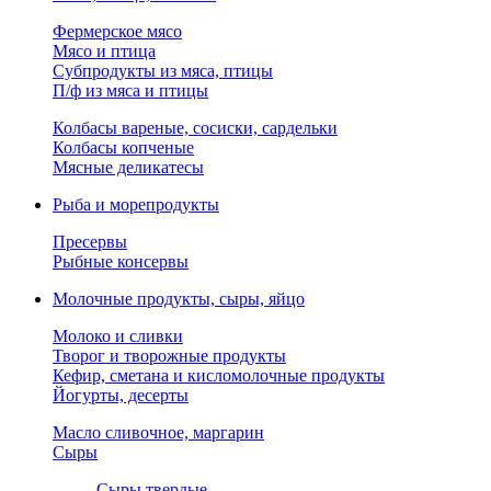
Фермерское мясо
Мясо и птица
Субпродукты из мяса, птицы
П/ф из мяса и птицы
Колбасы вареные, сосиски, сардельки
Колбасы копченые
Мясные деликатесы
Рыба и морепродукты
Пресервы
Рыбные консервы
Молочные продукты, сыры, яйцо
Молоко и сливки
Творог и творожные продукты
Кефир, сметана и кисломолочные продукты
Йогурты, десерты
Масло сливочное, маргарин
Сыры
Сыры твердые