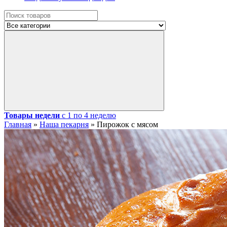
Товары недели
с 1 по 4 неделю
Главная
»
Наша пекарня
»
Пирожок с мясом