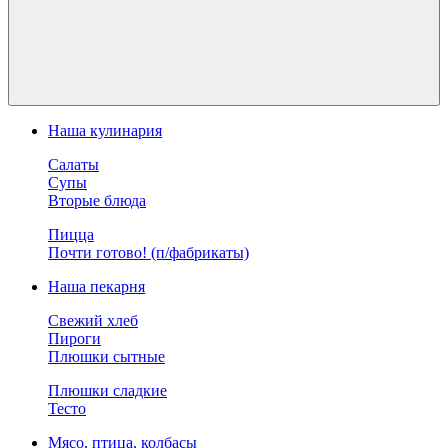
Наша кулинария
Салаты
Супы
Вторые блюда
Пицца
Почти готово! (п/фабрикаты)
Наша пекарня
Свежий хлеб
Пироги
Плюшки сытные
Плюшки сладкие
Тесто
Мясо, птица, колбасы