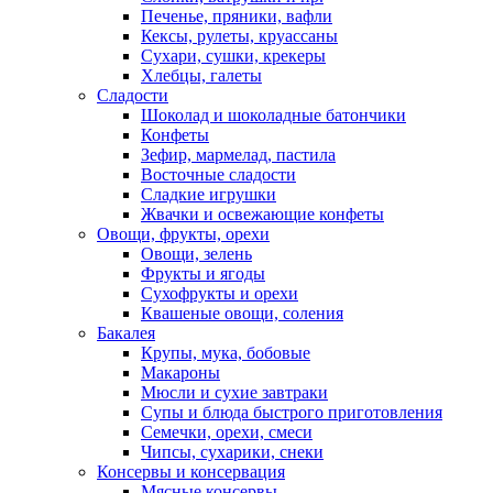
Печенье, пряники, вафли
Кексы, рулеты, круассаны
Сухари, сушки, крекеры
Хлебцы, галеты
Сладости
Шоколад и шоколадные батончики
Конфеты
Зефир, мармелад, пастила
Восточные сладости
Сладкие игрушки
Жвачки и освежающие конфеты
Овощи, фрукты, орехи
Овощи, зелень
Фрукты и ягоды
Сухофрукты и орехи
Квашеные овощи, соления
Бакалея
Крупы, мука, бобовые
Макароны
Мюсли и сухие завтраки
Супы и блюда быстрого приготовления
Семечки, орехи, смеси
Чипсы, сухарики, снеки
Консервы и консервация
Мясные консервы