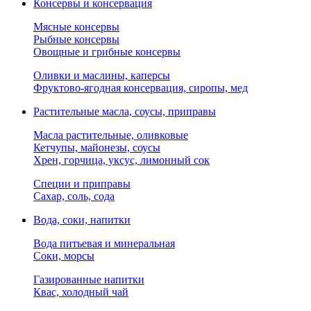
Консервы и консервация
Мясные консервы
Рыбные консервы
Овощные и грибные консервы
Оливки и маслины, каперсы
Фруктово-ягодная консервация, сиропы, мед
Растительные масла, соусы, приправы
Масла растительные, оливковые
Кетчупы, майонезы, соусы
Хрен, горчица, уксус, лимонный сок
Специи и приправы
Сахар, соль, сода
Вода, соки, напитки
Вода питьевая и минеральная
Соки, морсы
Газированные напитки
Квас, холодный чай