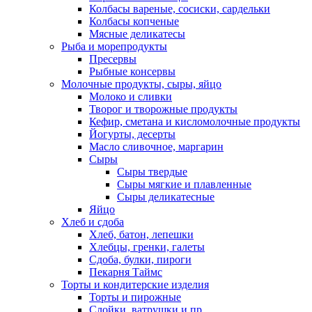
Колбасы вареные, сосиски, сардельки
Колбасы копченые
Мясные деликатесы
Рыба и морепродукты
Пресервы
Рыбные консервы
Молочные продукты, сыры, яйцо
Молоко и сливки
Творог и творожные продукты
Кефир, сметана и кисломолочные продукты
Йогурты, десерты
Масло сливочное, маргарин
Сыры
Сыры твердые
Сыры мягкие и плавленные
Сыры деликатесные
Яйцо
Хлеб и сдоба
Хлеб, батон, лепешки
Хлебцы, гренки, галеты
Сдоба, булки, пироги
Пекарня Таймс
Торты и кондитерские изделия
Торты и пирожные
Слойки, ватрушки и пр.