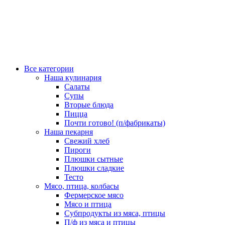
Все категории
Наша кулинария
Салаты
Супы
Вторые блюда
Пицца
Почти готово! (п/фабрикаты)
Наша пекарня
Свежий хлеб
Пироги
Плюшки сытные
Плюшки сладкие
Тесто
Мясо, птица, колбасы
Фермерское мясо
Мясо и птица
Субпродукты из мяса, птицы
П/ф из мяса и птицы