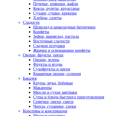
Печенье, пряники, вафли
Кексы, рулеты, круассаны
Сухари, сушки, крекеры
Хлебцы, галеты
Сладости
Шоколад и шоколадные батончики
Конфеты
Зефир, мармелад, пастила
Восточные сладости
Сладкие игрушки
Жвачки и освежающие конфеты
Овощи, фрукты, орехи
Овощи, зелень
Фрукты и ягоды
Сухофрукты и орехи
Квашеные овощи, соления
Бакалея
Крупы, мука, бобовые
Макароны
Мюсли и сухие завтраки
Супы и блюда быстрого приготовления
Семечки, орехи, смеси
Чипсы, сухарики, снеки
Консервы и консервация
Мясные консервы