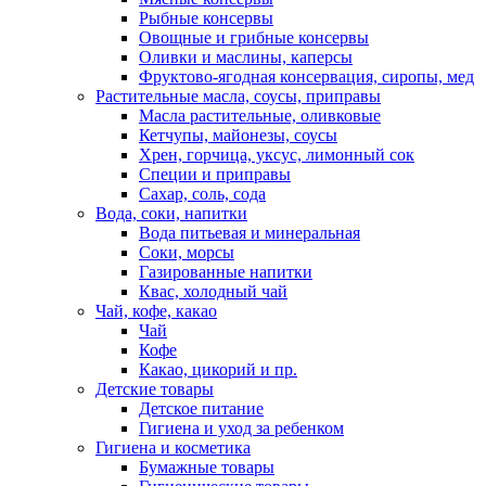
Рыбные консервы
Овощные и грибные консервы
Оливки и маслины, каперсы
Фруктово-ягодная консервация, сиропы, мед
Растительные масла, соусы, приправы
Масла растительные, оливковые
Кетчупы, майонезы, соусы
Хрен, горчица, уксус, лимонный сок
Специи и приправы
Сахар, соль, сода
Вода, соки, напитки
Вода питьевая и минеральная
Соки, морсы
Газированные напитки
Квас, холодный чай
Чай, кофе, какао
Чай
Кофе
Какао, цикорий и пр.
Детские товары
Детское питание
Гигиена и уход за ребенком
Гигиена и косметика
Бумажные товары