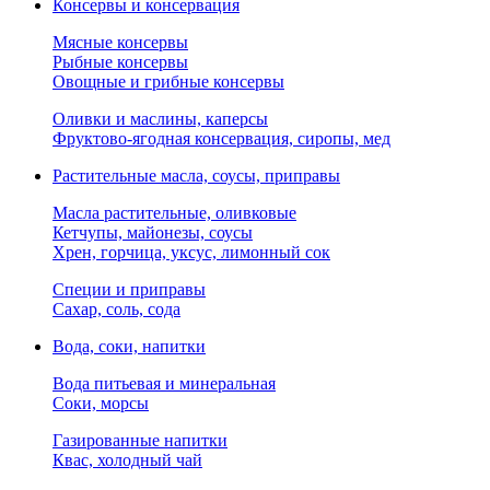
Консервы и консервация
Мясные консервы
Рыбные консервы
Овощные и грибные консервы
Оливки и маслины, каперсы
Фруктово-ягодная консервация, сиропы, мед
Растительные масла, соусы, приправы
Масла растительные, оливковые
Кетчупы, майонезы, соусы
Хрен, горчица, уксус, лимонный сок
Специи и приправы
Сахар, соль, сода
Вода, соки, напитки
Вода питьевая и минеральная
Соки, морсы
Газированные напитки
Квас, холодный чай