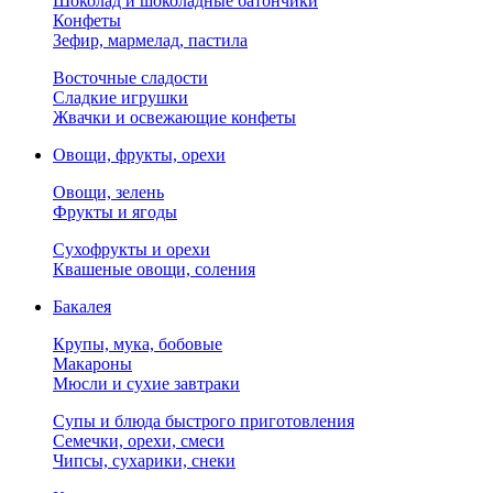
Шоколад и шоколадные батончики
Конфеты
Зефир, мармелад, пастила
Восточные сладости
Сладкие игрушки
Жвачки и освежающие конфеты
Овощи, фрукты, орехи
Овощи, зелень
Фрукты и ягоды
Сухофрукты и орехи
Квашеные овощи, соления
Бакалея
Крупы, мука, бобовые
Макароны
Мюсли и сухие завтраки
Супы и блюда быстрого приготовления
Семечки, орехи, смеси
Чипсы, сухарики, снеки