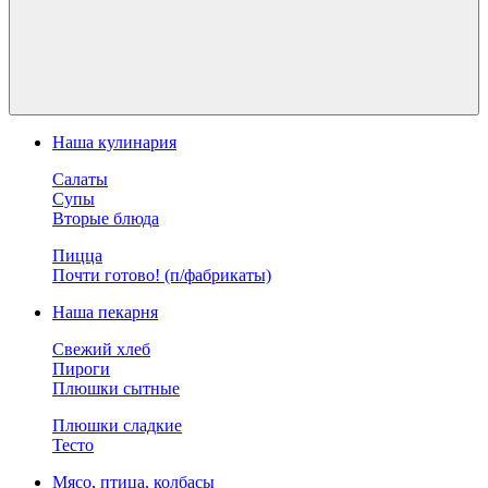
Наша кулинария
Салаты
Супы
Вторые блюда
Пицца
Почти готово! (п/фабрикаты)
Наша пекарня
Свежий хлеб
Пироги
Плюшки сытные
Плюшки сладкие
Тесто
Мясо, птица, колбасы