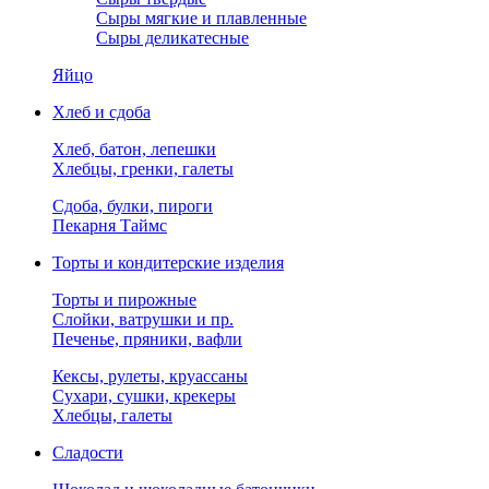
Сыры мягкие и плавленные
Сыры деликатесные
Яйцо
Хлеб и сдоба
Хлеб, батон, лепешки
Хлебцы, гренки, галеты
Сдоба, булки, пироги
Пекарня Таймс
Торты и кондитерские изделия
Торты и пирожные
Слойки, ватрушки и пр.
Печенье, пряники, вафли
Кексы, рулеты, круассаны
Сухари, сушки, крекеры
Хлебцы, галеты
Сладости