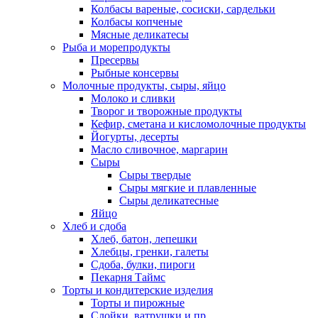
Колбасы вареные, сосиски, сардельки
Колбасы копченые
Мясные деликатесы
Рыба и морепродукты
Пресервы
Рыбные консервы
Молочные продукты, сыры, яйцо
Молоко и сливки
Творог и творожные продукты
Кефир, сметана и кисломолочные продукты
Йогурты, десерты
Масло сливочное, маргарин
Сыры
Сыры твердые
Сыры мягкие и плавленные
Сыры деликатесные
Яйцо
Хлеб и сдоба
Хлеб, батон, лепешки
Хлебцы, гренки, галеты
Сдоба, булки, пироги
Пекарня Таймс
Торты и кондитерские изделия
Торты и пирожные
Слойки, ватрушки и пр.