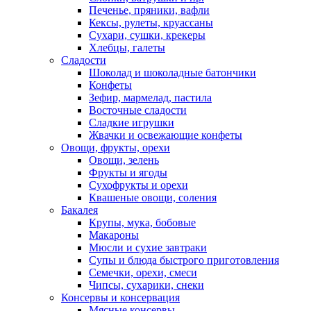
Печенье, пряники, вафли
Кексы, рулеты, круассаны
Сухари, сушки, крекеры
Хлебцы, галеты
Сладости
Шоколад и шоколадные батончики
Конфеты
Зефир, мармелад, пастила
Восточные сладости
Сладкие игрушки
Жвачки и освежающие конфеты
Овощи, фрукты, орехи
Овощи, зелень
Фрукты и ягоды
Сухофрукты и орехи
Квашеные овощи, соления
Бакалея
Крупы, мука, бобовые
Макароны
Мюсли и сухие завтраки
Супы и блюда быстрого приготовления
Семечки, орехи, смеси
Чипсы, сухарики, снеки
Консервы и консервация
Мясные консервы