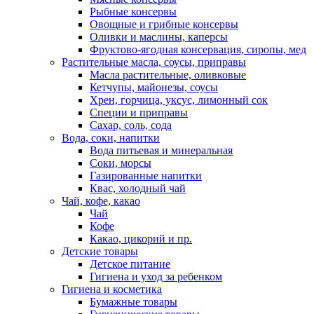
Рыбные консервы
Овощные и грибные консервы
Оливки и маслины, каперсы
Фруктово-ягодная консервация, сиропы, мед
Растительные масла, соусы, приправы
Масла растительные, оливковые
Кетчупы, майонезы, соусы
Хрен, горчица, уксус, лимонный сок
Специи и приправы
Сахар, соль, сода
Вода, соки, напитки
Вода питьевая и минеральная
Соки, морсы
Газированные напитки
Квас, холодный чай
Чай, кофе, какао
Чай
Кофе
Какао, цикорий и пр.
Детские товары
Детское питание
Гигиена и уход за ребенком
Гигиена и косметика
Бумажные товары