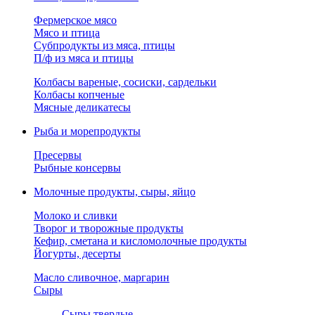
Фермерское мясо
Мясо и птица
Субпродукты из мяса, птицы
П/ф из мяса и птицы
Колбасы вареные, сосиски, сардельки
Колбасы копченые
Мясные деликатесы
Рыба и морепродукты
Пресервы
Рыбные консервы
Молочные продукты, сыры, яйцо
Молоко и сливки
Творог и творожные продукты
Кефир, сметана и кисломолочные продукты
Йогурты, десерты
Масло сливочное, маргарин
Сыры
Сыры твердые