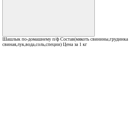
Шашлык по-домашнему п/ф Состав(мякоть свинины,грудинка
свиная,лук,вода,соль,специи) Цена за 1 кг