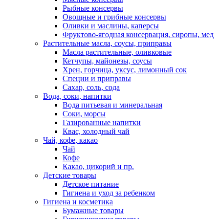
Рыбные консервы
Овощные и грибные консервы
Оливки и маслины, каперсы
Фруктово-ягодная консервация, сиропы, мед
Растительные масла, соусы, приправы
Масла растительные, оливковые
Кетчупы, майонезы, соусы
Хрен, горчица, уксус, лимонный сок
Специи и приправы
Сахар, соль, сода
Вода, соки, напитки
Вода питьевая и минеральная
Соки, морсы
Газированные напитки
Квас, холодный чай
Чай, кофе, какао
Чай
Кофе
Какао, цикорий и пр.
Детские товары
Детское питание
Гигиена и уход за ребенком
Гигиена и косметика
Бумажные товары