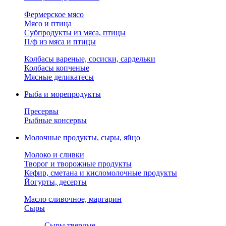
Фермерское мясо
Мясо и птица
Субпродукты из мяса, птицы
П/ф из мяса и птицы
Колбасы вареные, сосиски, сардельки
Колбасы копченые
Мясные деликатесы
Рыба и морепродукты
Пресервы
Рыбные консервы
Молочные продукты, сыры, яйцо
Молоко и сливки
Творог и творожные продукты
Кефир, сметана и кисломолочные продукты
Йогурты, десерты
Масло сливочное, маргарин
Сыры
Сыры твердые