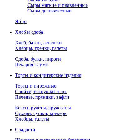
Сыры мягкие и плавленные
Сыры деликатесные
Яйцо
Хлеб и сдоба
Хлеб, батон, лепешки
Хлебцы, гренки, галеты
Сдоба, булки, пироги
Пекарня Таймс
Торты и кондитерские изделия
Торты и пирожные
Слойки, ватрушки и пр.
Печенье, пряники, вафли
Кексы, рулеты, круассаны
Сухари, сушки, крекеры
Хлебцы, галеты
Сладости