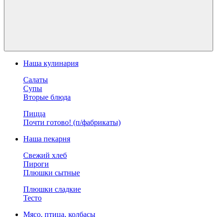
Наша кулинария
Салаты
Супы
Вторые блюда
Пицца
Почти готово! (п/фабрикаты)
Наша пекарня
Свежий хлеб
Пироги
Плюшки сытные
Плюшки сладкие
Тесто
Мясо, птица, колбасы