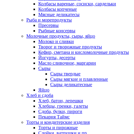
Колбасы вареные, сосиски, сардельки
Колбасы копченые
Мясные деликатесы
Рыба и морепродукты
Пресервы
Рыбные консервы
Молочные продукты, сыры, яйцо
Молоко и сливки
Творог и творожные продукты
Кефир, сметана и кисломолочные продукты
Йогурты, десерты
Масло сливочное, маргарин
Сыры
Сыры твердые
Сыры мягкие и плавленные
Сыры деликатесные
Яйцо
Хлеб и сдоба
Хлеб, батон, лепешки
Хлебцы, гренки, галеты
Сдоба, булки, пироги
Пекарня Таймс
Торты и кондитерские изделия
Торты и пирожные
Слойки, ватрушки и пр.