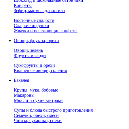
Шоколад и шоколадные батончики
Конфеты
Зефир, мармелад, пастила
Восточные сладости
Сладкие игрушки
Жвачки и освежающие конфеты
Овощи, фрукты, орехи
Овощи, зелень
Фрукты и ягоды
Сухофрукты и орехи
Квашеные овощи, соления
Бакалея
Крупы, мука, бобовые
Макароны
Мюсли и сухие завтраки
Супы и блюда быстрого приготовления
Семечки, орехи, смеси
Чипсы, сухарики, снеки