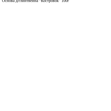
Основа д/глинтвейна “Костровок” 100г