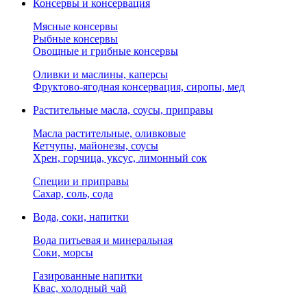
Консервы и консервация
Мясные консервы
Рыбные консервы
Овощные и грибные консервы
Оливки и маслины, каперсы
Фруктово-ягодная консервация, сиропы, мед
Растительные масла, соусы, приправы
Масла растительные, оливковые
Кетчупы, майонезы, соусы
Хрен, горчица, уксус, лимонный сок
Специи и приправы
Сахар, соль, сода
Вода, соки, напитки
Вода питьевая и минеральная
Соки, морсы
Газированные напитки
Квас, холодный чай