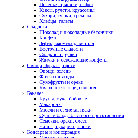
Печенье, пряники, вафли
Кексы, рулеты, круассаны
Сухари, сушки, крекеры
Хлебцы, галеты
Сладости
Шоколад и шоколадные батончики
Конфеты
Зефир, мармелад, пастила
Восточные сладости
Сладкие игрушки
Жвачки и освежающие конфеты
Овощи, фрукты, орехи
Овощи, зелень
Фрукты и ягоды
Сухофрукты и орехи
Квашеные овощи, соления
Бакалея
Крупы, мука, бобовые
Макароны
Мюсли и сухие завтраки
Супы и блюда быстрого приготовления
Семечки, орехи, смеси
Чипсы, сухарики, снеки
Консервы и консервация
Мясные консервы