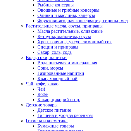
Рыбные консервы
Овощные и грибные консервы
Оливки и маслины, каперсы
Фруктово-ягодная консервация, сиропы, мед
Растительные масла, соусы, приправы
Масла растительные, оливковые
Кетчупы, майонезы, соусы
Хрен, горчица, уксус, лимонный сок
Специи и приправы
Сахар, соль, сода
Вода, соки, напитки
Вода питьевая и минеральная
Соки, морсы
Газированные напитки
Квас, холодный чай
Чай, кофе, какао
Чай
Кофе
Какао, цикорий и пр.
Детские товары
Детское питание
Гигиена и уход за ребенком
Гигиена и косметика
Бумажные товары