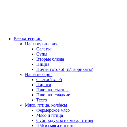
Все категории
Наша кулинария
Салаты
Супы
Вторые блюда
Пицца
Почти готово! (п/фабрикаты)
Наша пекарня
Свежий хлеб
Пироги
Плюшки сытные
Плюшки сладкие
Тесто
Мясо, птица, колбасы
Фермерское мясо
Мясо и птица
Субпродукты из мяса, птицы
П/ф из мяса и птицы