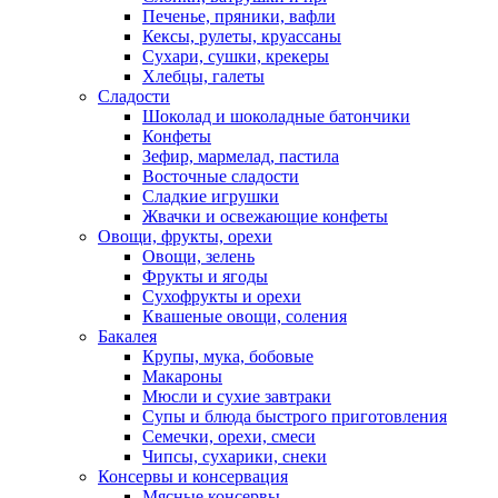
Печенье, пряники, вафли
Кексы, рулеты, круассаны
Сухари, сушки, крекеры
Хлебцы, галеты
Сладости
Шоколад и шоколадные батончики
Конфеты
Зефир, мармелад, пастила
Восточные сладости
Сладкие игрушки
Жвачки и освежающие конфеты
Овощи, фрукты, орехи
Овощи, зелень
Фрукты и ягоды
Сухофрукты и орехи
Квашеные овощи, соления
Бакалея
Крупы, мука, бобовые
Макароны
Мюсли и сухие завтраки
Супы и блюда быстрого приготовления
Семечки, орехи, смеси
Чипсы, сухарики, снеки
Консервы и консервация
Мясные консервы