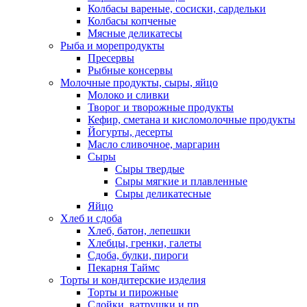
Колбасы вареные, сосиски, сардельки
Колбасы копченые
Мясные деликатесы
Рыба и морепродукты
Пресервы
Рыбные консервы
Молочные продукты, сыры, яйцо
Молоко и сливки
Творог и творожные продукты
Кефир, сметана и кисломолочные продукты
Йогурты, десерты
Масло сливочное, маргарин
Сыры
Сыры твердые
Сыры мягкие и плавленные
Сыры деликатесные
Яйцо
Хлеб и сдоба
Хлеб, батон, лепешки
Хлебцы, гренки, галеты
Сдоба, булки, пироги
Пекарня Таймс
Торты и кондитерские изделия
Торты и пирожные
Слойки, ватрушки и пр.