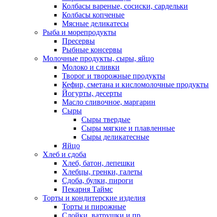
Колбасы вареные, сосиски, сардельки
Колбасы копченые
Мясные деликатесы
Рыба и морепродукты
Пресервы
Рыбные консервы
Молочные продукты, сыры, яйцо
Молоко и сливки
Творог и творожные продукты
Кефир, сметана и кисломолочные продукты
Йогурты, десерты
Масло сливочное, маргарин
Сыры
Сыры твердые
Сыры мягкие и плавленные
Сыры деликатесные
Яйцо
Хлеб и сдоба
Хлеб, батон, лепешки
Хлебцы, гренки, галеты
Сдоба, булки, пироги
Пекарня Таймс
Торты и кондитерские изделия
Торты и пирожные
Слойки, ватрушки и пр.