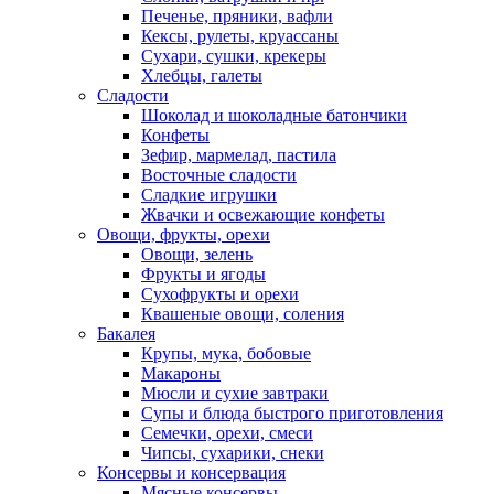
Печенье, пряники, вафли
Кексы, рулеты, круассаны
Сухари, сушки, крекеры
Хлебцы, галеты
Сладости
Шоколад и шоколадные батончики
Конфеты
Зефир, мармелад, пастила
Восточные сладости
Сладкие игрушки
Жвачки и освежающие конфеты
Овощи, фрукты, орехи
Овощи, зелень
Фрукты и ягоды
Сухофрукты и орехи
Квашеные овощи, соления
Бакалея
Крупы, мука, бобовые
Макароны
Мюсли и сухие завтраки
Супы и блюда быстрого приготовления
Семечки, орехи, смеси
Чипсы, сухарики, снеки
Консервы и консервация
Мясные консервы