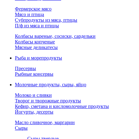
Фермерское мясо
Мясо и птица
Субпродукты из мяса, птицы
П/ф из мяса и птицы
Колбасы вареные, сосиски, сардельки
Колбасы копченые
Мясные деликатесы
Рыба и морепродукты
Пресервы
Рыбные консервы
Молочные продукты, сыры, яйцо
Молоко и сливки
Творог и творожные продукты
Кефир, сметана и кисломолочные продукты
Йогурты, десерты
Масло сливочное, маргарин
Сыры
Сыры твердые