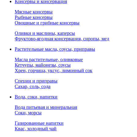
Консервы и консервация
Мясные консервы
Рыбные консервы
Овощные и грибные консервы
Оливки и маслины, каперсы
Фруктово-ягодная консервация, сиропы, мед
Растительные масла, соусы, приправы
Масла растительные, оливковые
Кетчупы, майонезы, соусы
Хрен, горчица, уксус, лимонный сок
Специи и приправы
Сахар, соль, сода
Вода, соки, напитки
Вода питьевая и минеральная
Соки, морсы
Газированные напитки
Квас, холодный чай