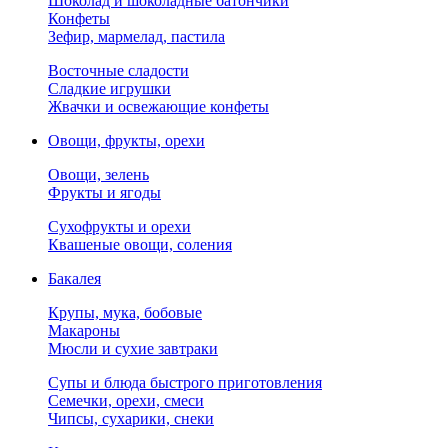
Шоколад и шоколадные батончики
Конфеты
Зефир, мармелад, пастила
Восточные сладости
Сладкие игрушки
Жвачки и освежающие конфеты
Овощи, фрукты, орехи
Овощи, зелень
Фрукты и ягоды
Сухофрукты и орехи
Квашеные овощи, соления
Бакалея
Крупы, мука, бобовые
Макароны
Мюсли и сухие завтраки
Супы и блюда быстрого приготовления
Семечки, орехи, смеси
Чипсы, сухарики, снеки