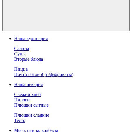
Наша кулинария
Салаты
Супы
Вторые блюда
Пицца
Почти готово! (п/фабрикаты)
Наша пекарня
Свежий хлеб
Пироги
Плюшки сытные
Плюшки сладкие
Тесто
Мясо, птица, колбасы