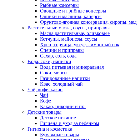
Рыбные консервы
Овощные и грибные консервы
Оливки и маслины, каперсы
Фруктово-ягодная консервация, сиропы, мед
Растительные масла, соусы, приправы
Масла растительные, оливковые
Кетчупы, майонезы, соусы
Хрен, горчица, уксус, лимонный сок
Специи и приправы
Сахар, соль, сода
Вода, соки, напитки
Вода питьевая и минеральная
Соки, морсы
Газированные напитки
Квас, холодный чай
Чай, кофе, какао
Чай
Кофе
Какао, цикорий и пр.
Детские товары
Детское питание
Гигиена и уход за ребенком
Гигиена и косметика
Бумажные товары