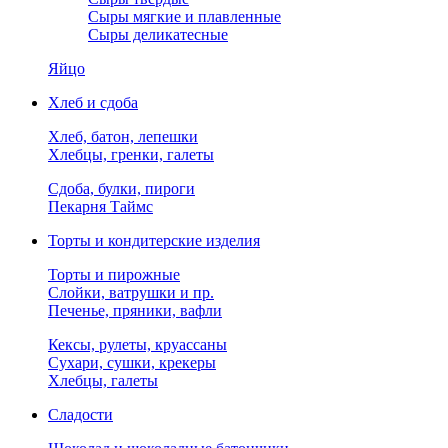
Сыры мягкие и плавленные
Сыры деликатесные
Яйцо
Хлеб и сдоба
Хлеб, батон, лепешки
Хлебцы, гренки, галеты
Сдоба, булки, пироги
Пекарня Таймс
Торты и кондитерские изделия
Торты и пирожные
Слойки, ватрушки и пр.
Печенье, пряники, вафли
Кексы, рулеты, круассаны
Сухари, сушки, крекеры
Хлебцы, галеты
Сладости