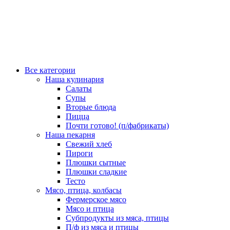
Все категории
Наша кулинария
Салаты
Супы
Вторые блюда
Пицца
Почти готово! (п/фабрикаты)
Наша пекарня
Свежий хлеб
Пироги
Плюшки сытные
Плюшки сладкие
Тесто
Мясо, птица, колбасы
Фермерское мясо
Мясо и птица
Субпродукты из мяса, птицы
П/ф из мяса и птицы