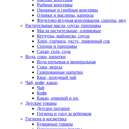
Рыбные консервы
Овощные и грибные консервы
Оливки и маслины, каперсы
Фруктово-ягодная консервация, сиропы, мед
Растительные масла, соусы, приправы
Масла растительные, оливковые
Кетчупы, майонезы, соусы
Хрен, горчица, уксус, лимонный сок
Специи и приправы
Сахар, соль, сода
Вода, соки, напитки
Вода питьевая и минеральная
Соки, морсы
Газированные напитки
Квас, холодный чай
Чай, кофе, какао
Чай
Кофе
Какао, цикорий и пр.
Детские товары
Детское питание
Гигиена и уход за ребенком
Гигиена и косметика
Бумажные товары