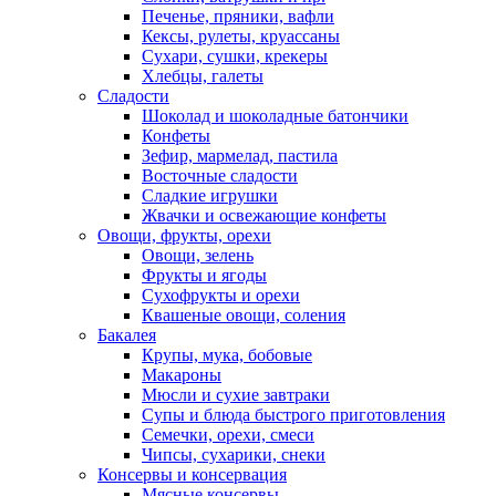
Печенье, пряники, вафли
Кексы, рулеты, круассаны
Сухари, сушки, крекеры
Хлебцы, галеты
Сладости
Шоколад и шоколадные батончики
Конфеты
Зефир, мармелад, пастила
Восточные сладости
Сладкие игрушки
Жвачки и освежающие конфеты
Овощи, фрукты, орехи
Овощи, зелень
Фрукты и ягоды
Сухофрукты и орехи
Квашеные овощи, соления
Бакалея
Крупы, мука, бобовые
Макароны
Мюсли и сухие завтраки
Супы и блюда быстрого приготовления
Семечки, орехи, смеси
Чипсы, сухарики, снеки
Консервы и консервация
Мясные консервы