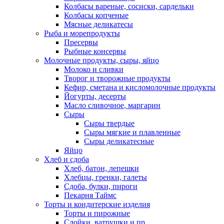
Колбасы вареные, сосиски, сардельки
Колбасы копченые
Мясные деликатесы
Рыба и морепродукты
Пресервы
Рыбные консервы
Молочные продукты, сыры, яйцо
Молоко и сливки
Творог и творожные продукты
Кефир, сметана и кисломолочные продукты
Йогурты, десерты
Масло сливочное, маргарин
Сыры
Сыры твердые
Сыры мягкие и плавленные
Сыры деликатесные
Яйцо
Хлеб и сдоба
Хлеб, батон, лепешки
Хлебцы, гренки, галеты
Сдоба, булки, пироги
Пекарня Таймс
Торты и кондитерские изделия
Торты и пирожные
Слойки, ватрушки и пр.