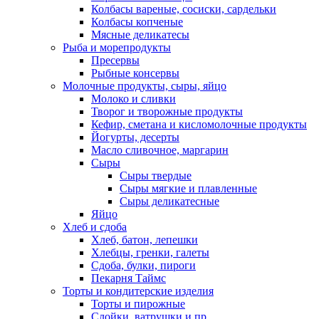
Колбасы вареные, сосиски, сардельки
Колбасы копченые
Мясные деликатесы
Рыба и морепродукты
Пресервы
Рыбные консервы
Молочные продукты, сыры, яйцо
Молоко и сливки
Творог и творожные продукты
Кефир, сметана и кисломолочные продукты
Йогурты, десерты
Масло сливочное, маргарин
Сыры
Сыры твердые
Сыры мягкие и плавленные
Сыры деликатесные
Яйцо
Хлеб и сдоба
Хлеб, батон, лепешки
Хлебцы, гренки, галеты
Сдоба, булки, пироги
Пекарня Таймс
Торты и кондитерские изделия
Торты и пирожные
Слойки, ватрушки и пр.