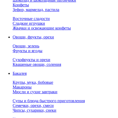
Шоколад и шоколадные батончики
Конфеты
Зефир, мармелад, пастила
Восточные сладости
Сладкие игрушки
Жвачки и освежающие конфеты
Овощи, фрукты, орехи
Овощи, зелень
Фрукты и ягоды
Сухофрукты и орехи
Квашеные овощи, соления
Бакалея
Крупы, мука, бобовые
Макароны
Мюсли и сухие завтраки
Супы и блюда быстрого приготовления
Семечки, орехи, смеси
Чипсы, сухарики, снеки