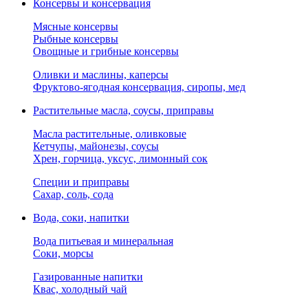
Консервы и консервация
Мясные консервы
Рыбные консервы
Овощные и грибные консервы
Оливки и маслины, каперсы
Фруктово-ягодная консервация, сиропы, мед
Растительные масла, соусы, приправы
Масла растительные, оливковые
Кетчупы, майонезы, соусы
Хрен, горчица, уксус, лимонный сок
Специи и приправы
Сахар, соль, сода
Вода, соки, напитки
Вода питьевая и минеральная
Соки, морсы
Газированные напитки
Квас, холодный чай