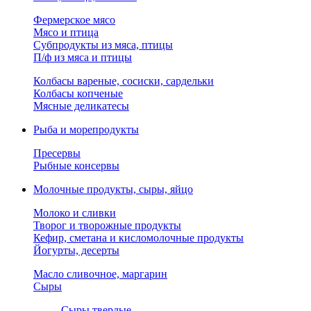
Фермерское мясо
Мясо и птица
Субпродукты из мяса, птицы
П/ф из мяса и птицы
Колбасы вареные, сосиски, сардельки
Колбасы копченые
Мясные деликатесы
Рыба и морепродукты
Пресервы
Рыбные консервы
Молочные продукты, сыры, яйцо
Молоко и сливки
Творог и творожные продукты
Кефир, сметана и кисломолочные продукты
Йогурты, десерты
Масло сливочное, маргарин
Сыры
Сыры твердые