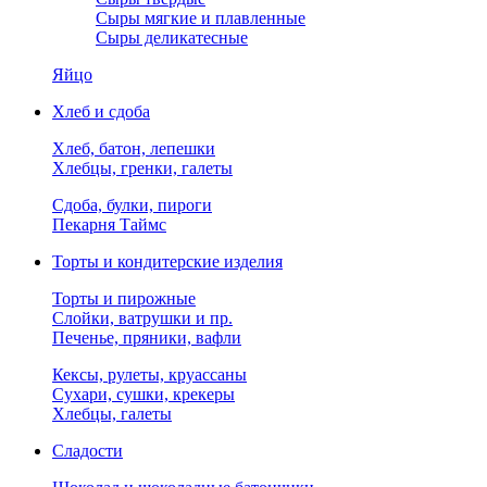
Сыры мягкие и плавленные
Сыры деликатесные
Яйцо
Хлеб и сдоба
Хлеб, батон, лепешки
Хлебцы, гренки, галеты
Сдоба, булки, пироги
Пекарня Таймс
Торты и кондитерские изделия
Торты и пирожные
Слойки, ватрушки и пр.
Печенье, пряники, вафли
Кексы, рулеты, круассаны
Сухари, сушки, крекеры
Хлебцы, галеты
Сладости