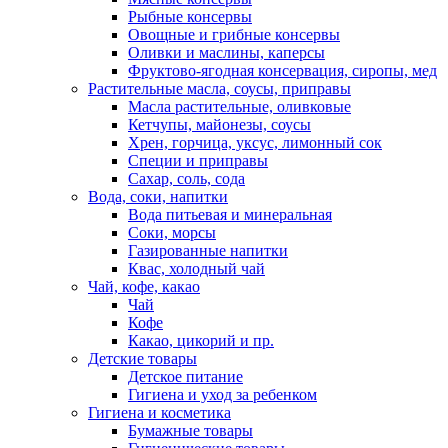
Рыбные консервы
Овощные и грибные консервы
Оливки и маслины, каперсы
Фруктово-ягодная консервация, сиропы, мед
Растительные масла, соусы, приправы
Масла растительные, оливковые
Кетчупы, майонезы, соусы
Хрен, горчица, уксус, лимонный сок
Специи и приправы
Сахар, соль, сода
Вода, соки, напитки
Вода питьевая и минеральная
Соки, морсы
Газированные напитки
Квас, холодный чай
Чай, кофе, какао
Чай
Кофе
Какао, цикорий и пр.
Детские товары
Детское питание
Гигиена и уход за ребенком
Гигиена и косметика
Бумажные товары