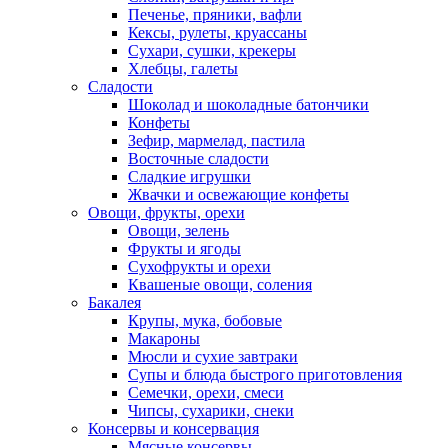
Печенье, пряники, вафли
Кексы, рулеты, круассаны
Сухари, сушки, крекеры
Хлебцы, галеты
Сладости
Шоколад и шоколадные батончики
Конфеты
Зефир, мармелад, пастила
Восточные сладости
Сладкие игрушки
Жвачки и освежающие конфеты
Овощи, фрукты, орехи
Овощи, зелень
Фрукты и ягоды
Сухофрукты и орехи
Квашеные овощи, соления
Бакалея
Крупы, мука, бобовые
Макароны
Мюсли и сухие завтраки
Супы и блюда быстрого приготовления
Семечки, орехи, смеси
Чипсы, сухарики, снеки
Консервы и консервация
Мясные консервы