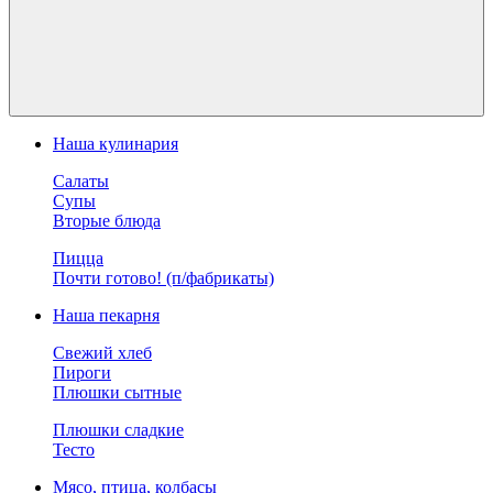
Наша кулинария
Салаты
Супы
Вторые блюда
Пицца
Почти готово! (п/фабрикаты)
Наша пекарня
Свежий хлеб
Пироги
Плюшки сытные
Плюшки сладкие
Тесто
Мясо, птица, колбасы