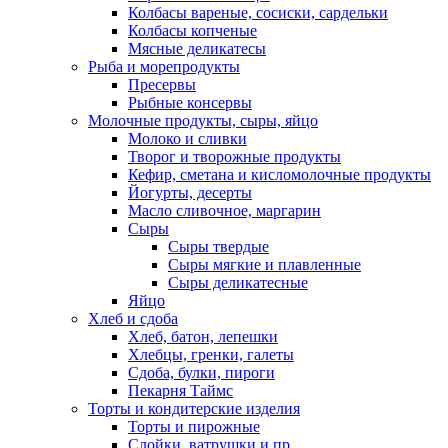
Колбасы вареные, сосиски, сардельки
Колбасы копченые
Мясные деликатесы
Рыба и морепродукты
Пресервы
Рыбные консервы
Молочные продукты, сыры, яйцо
Молоко и сливки
Творог и творожные продукты
Кефир, сметана и кисломолочные продукты
Йогурты, десерты
Масло сливочное, маргарин
Сыры
Сыры твердые
Сыры мягкие и плавленные
Сыры деликатесные
Яйцо
Хлеб и сдоба
Хлеб, батон, лепешки
Хлебцы, гренки, галеты
Сдоба, булки, пироги
Пекарня Таймс
Торты и кондитерские изделия
Торты и пирожные
Слойки, ватрушки и пр.