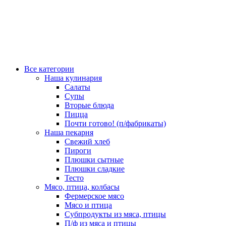
Все категории
Наша кулинария
Салаты
Супы
Вторые блюда
Пицца
Почти готово! (п/фабрикаты)
Наша пекарня
Свежий хлеб
Пироги
Плюшки сытные
Плюшки сладкие
Тесто
Мясо, птица, колбасы
Фермерское мясо
Мясо и птица
Субпродукты из мяса, птицы
П/ф из мяса и птицы