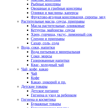
Рыбные консервы
Овощные и грибные консервы
Оливки и маслины, каперсы
Фруктово-ягодная консервация, сиропы, мед
Растительные масла, соусы, приправы
Масла растительные, оливковые
Кетчупы, майонезы, соусы
Хрен, горчица, уксус, лимонный сок
Специи и приправы
Сахар, соль, сода
Вода, соки, напитки
Вода питьевая и минеральная
Соки, морсы
Газированные напитки
Квас, холодный чай
Чай, кофе, какао
Чай
Кофе
Какао, цикорий и пр.
Детские товары
Детское питание
Гигиена и уход за ребенком
Гигиена и косметика
Бумажные товары