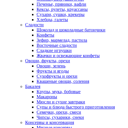
Печенье, пряники, вафли
Кексы, рулеты, круассаны
Сухари, сушки, крекеры
Хлебцы, галеты
Сладости
Шоколад и шоколадные батончики
Конфеты
Зефир, мармелад, пастила
Восточные сладости
Сладкие игрушки
Жвачки и освежающие конфеты
Овощи, фрукты, орехи
Овощи, зелень
Фрукты и ягоды
Сухофрукты и орехи
Квашеные овощи, соления
Бакалея
Крупы, мука, бобовые
Макароны
Мюсли и сухие завтраки
Супы и блюда быстрого приготовления
Семечки, орехи, смеси
Чипсы, сухарики, снеки
Консервы и консервация
Мясные консервы