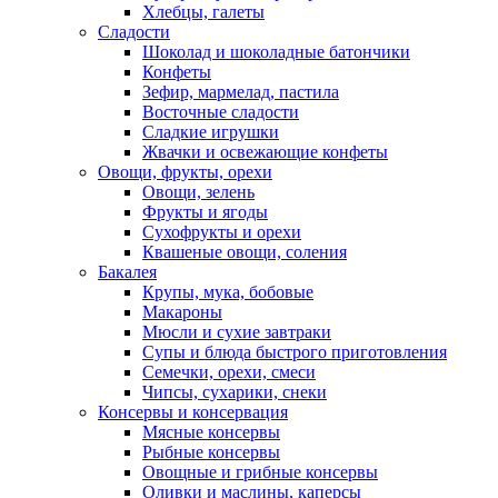
Хлебцы, галеты
Сладости
Шоколад и шоколадные батончики
Конфеты
Зефир, мармелад, пастила
Восточные сладости
Сладкие игрушки
Жвачки и освежающие конфеты
Овощи, фрукты, орехи
Овощи, зелень
Фрукты и ягоды
Сухофрукты и орехи
Квашеные овощи, соления
Бакалея
Крупы, мука, бобовые
Макароны
Мюсли и сухие завтраки
Супы и блюда быстрого приготовления
Семечки, орехи, смеси
Чипсы, сухарики, снеки
Консервы и консервация
Мясные консервы
Рыбные консервы
Овощные и грибные консервы
Оливки и маслины, каперсы