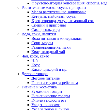
Фруктово-ягодная консервация, сиропы, мед
Растительные масла, соусы, приправы
Масла растительные, оливковые
Кетчупы, майонезы, соусы
Хрен, горчица, уксус, лимонный сок
Специи и приправы
Сахар, соль, сода
Вода, соки, напитки
Вода питьевая и минеральная
Соки, морсы
Газированные напитки
Квас, холодный чай
Чай, кофе, какао
Чай
Кофе
Какао, цикорий и пр.
Детские товары
Детское питание
Гигиена и уход за ребенком
Гигиена и косметика
Бумажные товары
Гигиенические товары
Гигиена полости рта
Уход за волосами
Уход за телом и лицом