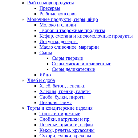
Рыба и морепродукты
Пресервы
Рыбные консервы
Молочные продукты, сыры, яйцо
Молоко и сливки
Творог и творожные продукты
Кефир, сметана и кисломолочные продукты
Йогурты, десерты
Масло сливочное, маргарин
Сыры
Сыры твердые
Сыры мягкие и плавленные
Сыры деликатесные
Яйцо
Хлеб и сдоба
Хлеб, батон, лепешки
Хлебцы, гренки, галеты
Сдоба, булки, пироги
Пекарня Таймс
Торты и кондитерские изделия
Торты и пирожные
Слойки, ватрушки и пр.
Печенье, пряники, вафли
Кексы, рулеты, круассаны
Сухари, сушки, крекеры