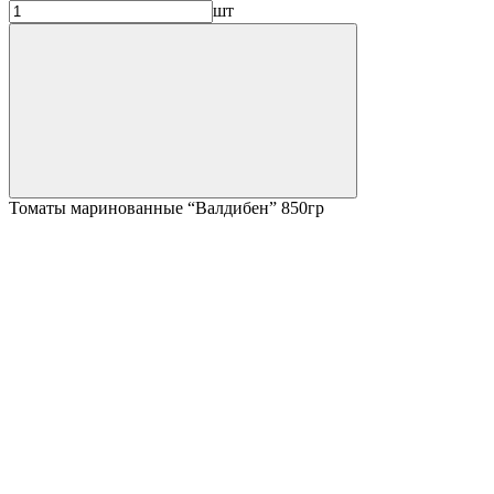
шт
Томаты маринованные “Валдибен” 850гр