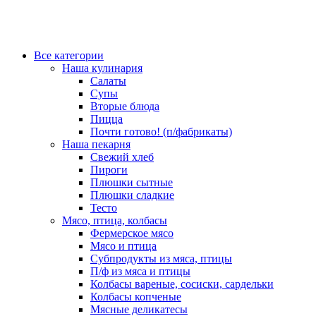
Все категории
Наша кулинария
Салаты
Супы
Вторые блюда
Пицца
Почти готово! (п/фабрикаты)
Наша пекарня
Свежий хлеб
Пироги
Плюшки сытные
Плюшки сладкие
Тесто
Мясо, птица, колбасы
Фермерское мясо
Мясо и птица
Субпродукты из мяса, птицы
П/ф из мяса и птицы
Колбасы вареные, сосиски, сардельки
Колбасы копченые
Мясные деликатесы