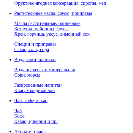
Фруктово-ягодная консервация, сиропы, мед
Растительные масла, соусы, приправы
Масла растительные, оливковые
Кетчупы, майонезы, соусы
Хрен, горчица, уксус, лимонный сок
Специи и приправы
Сахар, соль, сода
Вода, соки, напитки
Вода питьевая и минеральная
Соки, морсы
Газированные напитки
Квас, холодный чай
Чай, кофе, какао
Чай
Кофе
Какао, цикорий и пр.
Детские товары