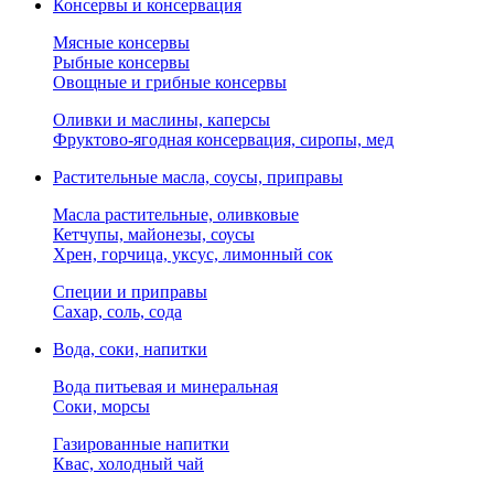
Консервы и консервация
Мясные консервы
Рыбные консервы
Овощные и грибные консервы
Оливки и маслины, каперсы
Фруктово-ягодная консервация, сиропы, мед
Растительные масла, соусы, приправы
Масла растительные, оливковые
Кетчупы, майонезы, соусы
Хрен, горчица, уксус, лимонный сок
Специи и приправы
Сахар, соль, сода
Вода, соки, напитки
Вода питьевая и минеральная
Соки, морсы
Газированные напитки
Квас, холодный чай