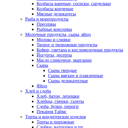
Колбасы вареные, сосиски, сардельки
Колбасы копченые
Мясные деликатесы
Рыба и морепродукты
Пресервы
Рыбные консервы
Молочные продукты, сыры, яйцо
Молоко и сливки
Творог и творожные продукты
Кефир, сметана и кисломолочные продукты
Йогурты, десерты
Масло сливочное, маргарин
Сыры
Сыры твердые
Сыры мягкие и плавленные
Сыры деликатесные
Яйцо
Хлеб и сдоба
Хлеб, батон, лепешки
Хлебцы, гренки, галеты
Сдоба, булки, пироги
Пекарня Таймс
Торты и кондитерские изделия
Торты и пирожные
Слойки, ватрушки и пр.