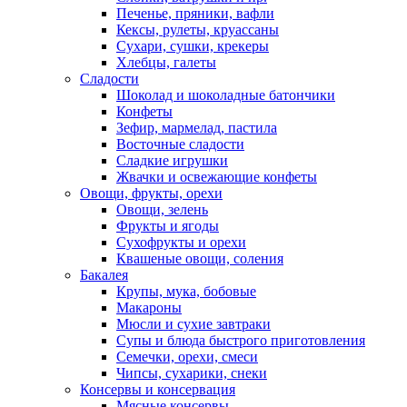
Печенье, пряники, вафли
Кексы, рулеты, круассаны
Сухари, сушки, крекеры
Хлебцы, галеты
Сладости
Шоколад и шоколадные батончики
Конфеты
Зефир, мармелад, пастила
Восточные сладости
Сладкие игрушки
Жвачки и освежающие конфеты
Овощи, фрукты, орехи
Овощи, зелень
Фрукты и ягоды
Сухофрукты и орехи
Квашеные овощи, соления
Бакалея
Крупы, мука, бобовые
Макароны
Мюсли и сухие завтраки
Супы и блюда быстрого приготовления
Семечки, орехи, смеси
Чипсы, сухарики, снеки
Консервы и консервация
Мясные консервы