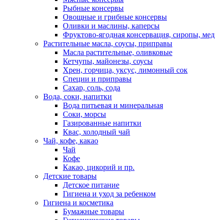
Рыбные консервы
Овощные и грибные консервы
Оливки и маслины, каперсы
Фруктово-ягодная консервация, сиропы, мед
Растительные масла, соусы, приправы
Масла растительные, оливковые
Кетчупы, майонезы, соусы
Хрен, горчица, уксус, лимонный сок
Специи и приправы
Сахар, соль, сода
Вода, соки, напитки
Вода питьевая и минеральная
Соки, морсы
Газированные напитки
Квас, холодный чай
Чай, кофе, какао
Чай
Кофе
Какао, цикорий и пр.
Детские товары
Детское питание
Гигиена и уход за ребенком
Гигиена и косметика
Бумажные товары