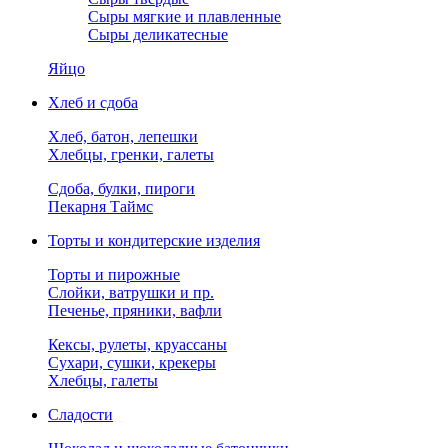
Сыры мягкие и плавленные
Сыры деликатесные
Яйцо
Хлеб и сдоба
Хлеб, батон, лепешки
Хлебцы, гренки, галеты
Сдоба, булки, пироги
Пекарня Таймс
Торты и кондитерские изделия
Торты и пирожные
Слойки, ватрушки и пр.
Печенье, пряники, вафли
Кексы, рулеты, круассаны
Сухари, сушки, крекеры
Хлебцы, галеты
Сладости