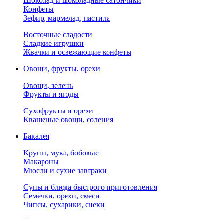
Шоколад и шоколадные батончики
Конфеты
Зефир, мармелад, пастила
Восточные сладости
Сладкие игрушки
Жвачки и освежающие конфеты
Овощи, фрукты, орехи
Овощи, зелень
Фрукты и ягоды
Сухофрукты и орехи
Квашеные овощи, соления
Бакалея
Крупы, мука, бобовые
Макароны
Мюсли и сухие завтраки
Супы и блюда быстрого приготовления
Семечки, орехи, смеси
Чипсы, сухарики, снеки