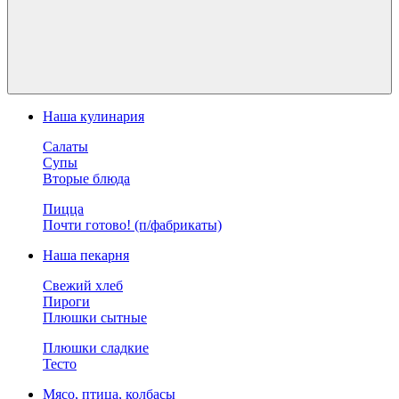
Наша кулинария
Салаты
Супы
Вторые блюда
Пицца
Почти готово! (п/фабрикаты)
Наша пекарня
Свежий хлеб
Пироги
Плюшки сытные
Плюшки сладкие
Тесто
Мясо, птица, колбасы