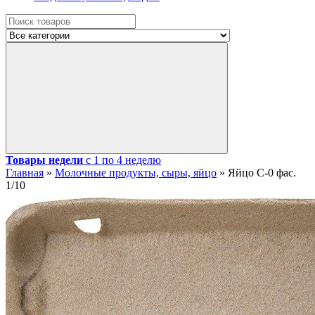
Товары недели
с 1 по 4 неделю
Главная
»
Молочные продукты, сыры, яйцо
»
Яйцо С-0 фас.
1/10