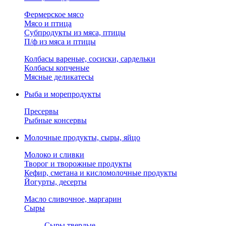
Фермерское мясо
Мясо и птица
Субпродукты из мяса, птицы
П/ф из мяса и птицы
Колбасы вареные, сосиски, сардельки
Колбасы копченые
Мясные деликатесы
Рыба и морепродукты
Пресервы
Рыбные консервы
Молочные продукты, сыры, яйцо
Молоко и сливки
Творог и творожные продукты
Кефир, сметана и кисломолочные продукты
Йогурты, десерты
Масло сливочное, маргарин
Сыры
Сыры твердые