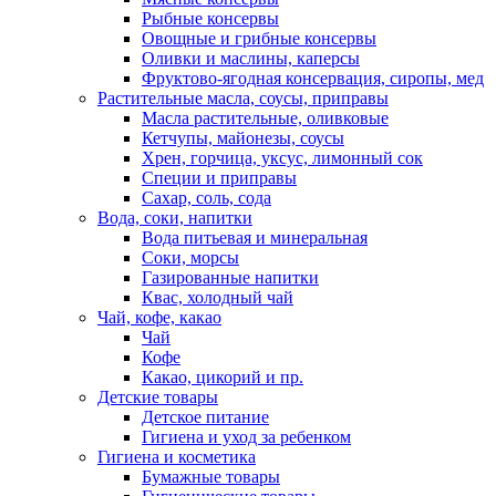
Рыбные консервы
Овощные и грибные консервы
Оливки и маслины, каперсы
Фруктово-ягодная консервация, сиропы, мед
Растительные масла, соусы, приправы
Масла растительные, оливковые
Кетчупы, майонезы, соусы
Хрен, горчица, уксус, лимонный сок
Специи и приправы
Сахар, соль, сода
Вода, соки, напитки
Вода питьевая и минеральная
Соки, морсы
Газированные напитки
Квас, холодный чай
Чай, кофе, какао
Чай
Кофе
Какао, цикорий и пр.
Детские товары
Детское питание
Гигиена и уход за ребенком
Гигиена и косметика
Бумажные товары