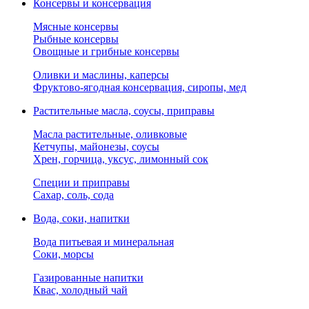
Консервы и консервация
Мясные консервы
Рыбные консервы
Овощные и грибные консервы
Оливки и маслины, каперсы
Фруктово-ягодная консервация, сиропы, мед
Растительные масла, соусы, приправы
Масла растительные, оливковые
Кетчупы, майонезы, соусы
Хрен, горчица, уксус, лимонный сок
Специи и приправы
Сахар, соль, сода
Вода, соки, напитки
Вода питьевая и минеральная
Соки, морсы
Газированные напитки
Квас, холодный чай