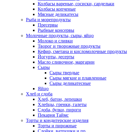
Колбасы вареные, сосиски, сардельки
Колбасы копченые
Мясные деликатесы
Рыба и морепродукты
Пресервы
Рыбные консервы
Молочные продукты, сыры, яйцо
Молоко и сливки
Творог и творожные продукты
Кефир, сметана и кисломолочные продукты
Йогурты, десерты
Масло сливочное, маргарин
Сыры
Сыры твердые
Сыры мягкие и плавленные
Сыры деликатесные
Яйцо
Хлеб и сдоба
Хлеб, батон, лепешки
Хлебцы, гренки, галеты
Сдоба, булки, пироги
Пекарня Таймс
Торты и кондитерские изделия
Торты и пирожные
Слойки, ватрушки и пр.