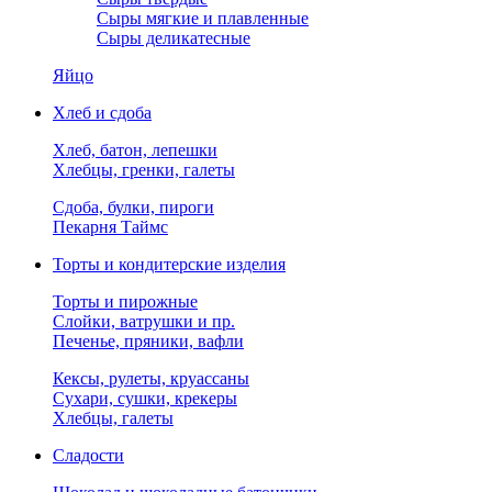
Сыры мягкие и плавленные
Сыры деликатесные
Яйцо
Хлеб и сдоба
Хлеб, батон, лепешки
Хлебцы, гренки, галеты
Сдоба, булки, пироги
Пекарня Таймс
Торты и кондитерские изделия
Торты и пирожные
Слойки, ватрушки и пр.
Печенье, пряники, вафли
Кексы, рулеты, круассаны
Сухари, сушки, крекеры
Хлебцы, галеты
Сладости