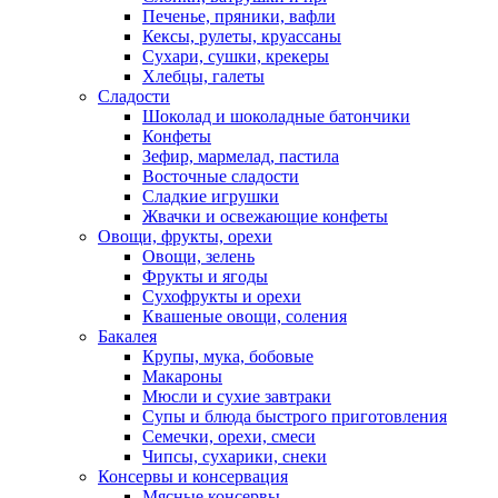
Печенье, пряники, вафли
Кексы, рулеты, круассаны
Сухари, сушки, крекеры
Хлебцы, галеты
Сладости
Шоколад и шоколадные батончики
Конфеты
Зефир, мармелад, пастила
Восточные сладости
Сладкие игрушки
Жвачки и освежающие конфеты
Овощи, фрукты, орехи
Овощи, зелень
Фрукты и ягоды
Сухофрукты и орехи
Квашеные овощи, соления
Бакалея
Крупы, мука, бобовые
Макароны
Мюсли и сухие завтраки
Супы и блюда быстрого приготовления
Семечки, орехи, смеси
Чипсы, сухарики, снеки
Консервы и консервация
Мясные консервы