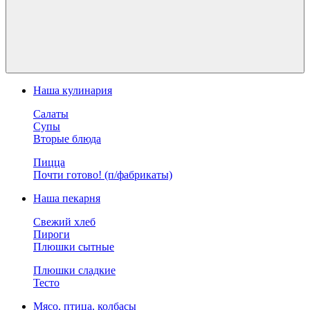
Наша кулинария
Салаты
Супы
Вторые блюда
Пицца
Почти готово! (п/фабрикаты)
Наша пекарня
Свежий хлеб
Пироги
Плюшки сытные
Плюшки сладкие
Тесто
Мясо, птица, колбасы