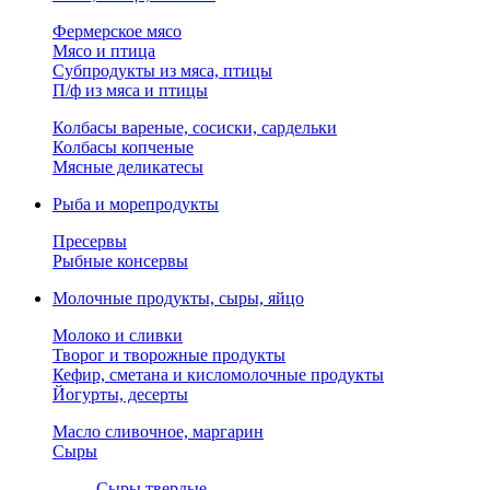
Фермерское мясо
Мясо и птица
Субпродукты из мяса, птицы
П/ф из мяса и птицы
Колбасы вареные, сосиски, сардельки
Колбасы копченые
Мясные деликатесы
Рыба и морепродукты
Пресервы
Рыбные консервы
Молочные продукты, сыры, яйцо
Молоко и сливки
Творог и творожные продукты
Кефир, сметана и кисломолочные продукты
Йогурты, десерты
Масло сливочное, маргарин
Сыры
Сыры твердые