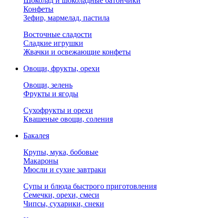
Шоколад и шоколадные батончики
Конфеты
Зефир, мармелад, пастила
Восточные сладости
Сладкие игрушки
Жвачки и освежающие конфеты
Овощи, фрукты, орехи
Овощи, зелень
Фрукты и ягоды
Сухофрукты и орехи
Квашеные овощи, соления
Бакалея
Крупы, мука, бобовые
Макароны
Мюсли и сухие завтраки
Супы и блюда быстрого приготовления
Семечки, орехи, смеси
Чипсы, сухарики, снеки