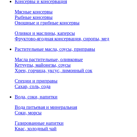
Консервы и консервация
Мясные консервы
Рыбные консервы
Овощные и грибные консервы
Оливки и маслины, каперсы
Фруктово-ягодная консервация, сиропы, мед
Растительные масла, соусы, приправы
Масла растительные, оливковые
Кетчупы, майонезы, соусы
Хрен, горчица, уксус, лимонный сок
Специи и приправы
Сахар, соль, сода
Вода, соки, напитки
Вода питьевая и минеральная
Соки, морсы
Газированные напитки
Квас, холодный чай