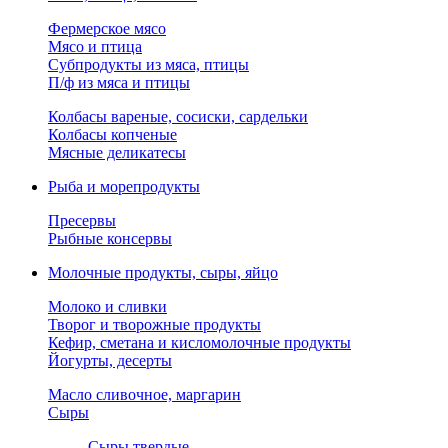
Фермерское мясо
Мясо и птица
Субпродукты из мяса, птицы
П/ф из мяса и птицы
Колбасы вареные, сосиски, сардельки
Колбасы копченые
Мясные деликатесы
Рыба и морепродукты
Пресервы
Рыбные консервы
Молочные продукты, сыры, яйцо
Молоко и сливки
Творог и творожные продукты
Кефир, сметана и кисломолочные продукты
Йогурты, десерты
Масло сливочное, маргарин
Сыры
Сыры твердые