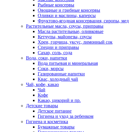
Рыбные консервы
Овощные и грибные консервы
Оливки и маслины, каперсы
Фруктово-ягодная консервация, сиропы, мед
Растительные масла, соусы, приправы
Масла растительные, оливковые
Кетчупы, майонезы, соусы
Хрен, горчица, уксус, лимонный сок
Специи и приправы
Сахар, соль, сода
Вода, соки, напитки
Вода питьевая и минеральная
Соки, морсы
Газированные напитки
Квас, холодный чай
Чай, кофе, какао
Чай
Кофе
Какао, цикорий и пр.
Детские товары
Детское питание
Гигиена и уход за ребенком
Гигиена и косметика
Бумажные товары