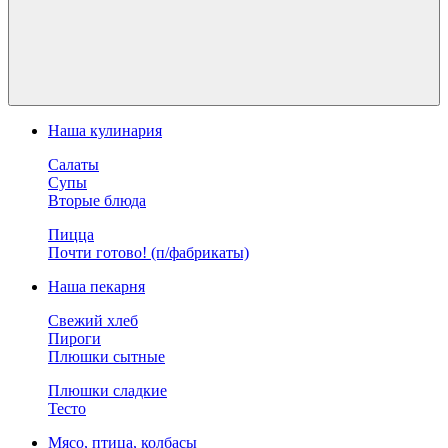
Наша кулинария
Салаты
Супы
Вторые блюда
Пицца
Почти готово! (п/фабрикаты)
Наша пекарня
Свежий хлеб
Пироги
Плюшки сытные
Плюшки сладкие
Тесто
Мясо, птица, колбасы