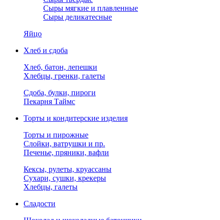
Сыры мягкие и плавленные
Сыры деликатесные
Яйцо
Хлеб и сдоба
Хлеб, батон, лепешки
Хлебцы, гренки, галеты
Сдоба, булки, пироги
Пекарня Таймс
Торты и кондитерские изделия
Торты и пирожные
Слойки, ватрушки и пр.
Печенье, пряники, вафли
Кексы, рулеты, круассаны
Сухари, сушки, крекеры
Хлебцы, галеты
Сладости