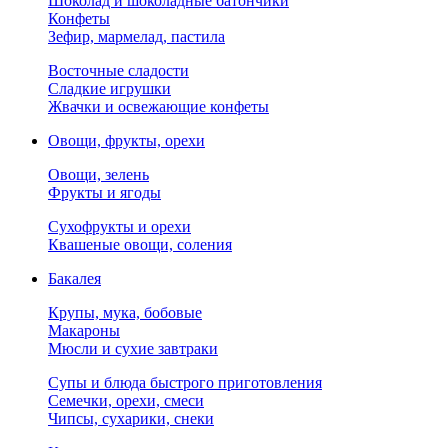
Шоколад и шоколадные батончики
Конфеты
Зефир, мармелад, пастила
Восточные сладости
Сладкие игрушки
Жвачки и освежающие конфеты
Овощи, фрукты, орехи
Овощи, зелень
Фрукты и ягоды
Сухофрукты и орехи
Квашеные овощи, соления
Бакалея
Крупы, мука, бобовые
Макароны
Мюсли и сухие завтраки
Супы и блюда быстрого приготовления
Семечки, орехи, смеси
Чипсы, сухарики, снеки