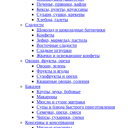
Печенье, пряники, вафли
Кексы, рулеты, круассаны
Сухари, сушки, крекеры
Хлебцы, галеты
Сладости
Шоколад и шоколадные батончики
Конфеты
Зефир, мармелад, пастила
Восточные сладости
Сладкие игрушки
Жвачки и освежающие конфеты
Овощи, фрукты, орехи
Овощи, зелень
Фрукты и ягоды
Сухофрукты и орехи
Квашеные овощи, соления
Бакалея
Крупы, мука, бобовые
Макароны
Мюсли и сухие завтраки
Супы и блюда быстрого приготовления
Семечки, орехи, смеси
Чипсы, сухарики, снеки
Консервы и консервация
Мясные консервы