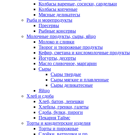
Колбасы вареные, сосиски, сардельки
Колбасы копченые
Мясные деликатесы
Рыба и морепродукты
Пресервы
Рыбные консервы
Молочные продукты, сыры, яйцо
Молоко и сливки
Творог и творожные продукты
Кефир, сметана и кисломолочные продукты
Йогурты, десерты
Масло сливочное, маргарин
Сыры
Сыры твердые
Сыры мягкие и плавленные
Сыры деликатесные
Яйцо
Хлеб и сдоба
Хлеб, батон, лепешки
Хлебцы, гренки, галеты
Сдоба, булки, пироги
Пекарня Таймс
Торты и кондитерские изделия
Торты и пирожные
Слойки, ватрушки и пр.