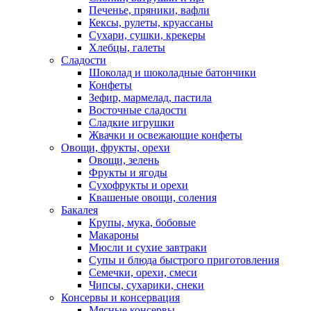
Печенье, пряники, вафли
Кексы, рулеты, круассаны
Сухари, сушки, крекеры
Хлебцы, галеты
Сладости
Шоколад и шоколадные батончики
Конфеты
Зефир, мармелад, пастила
Восточные сладости
Сладкие игрушки
Жвачки и освежающие конфеты
Овощи, фрукты, орехи
Овощи, зелень
Фрукты и ягоды
Сухофрукты и орехи
Квашеные овощи, соления
Бакалея
Крупы, мука, бобовые
Макароны
Мюсли и сухие завтраки
Супы и блюда быстрого приготовления
Семечки, орехи, смеси
Чипсы, сухарики, снеки
Консервы и консервация
Мясные консервы