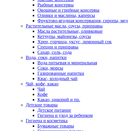
Рыбные консервы
Овощные и грибные консервы
Оливки и маслины, каперсы
Фруктово-ягодная консервация, сиропы, мед
Растительные масла, соусы, приправы
Масла растительные, оливковые
Кетчупы, майонезы, соусы
Хрен, горчица, уксус, лимонный сок
Специи и приправы
Сахар, соль, сода
Вода, соки, напитки
Вода питьевая и минеральная
Соки, морсы
Газированные напитки
Квас, холодный чай
Чай, кофе, какао
Чай
Кофе
Какао, цикорий и пр.
Детские товары
Детское питание
Гигиена и уход за ребенком
Гигиена и косметика
Бумажные товары