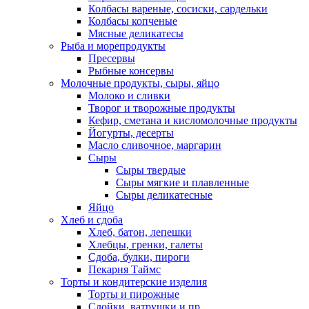
Колбасы вареные, сосиски, сардельки
Колбасы копченые
Мясные деликатесы
Рыба и морепродукты
Пресервы
Рыбные консервы
Молочные продукты, сыры, яйцо
Молоко и сливки
Творог и творожные продукты
Кефир, сметана и кисломолочные продукты
Йогурты, десерты
Масло сливочное, маргарин
Сыры
Сыры твердые
Сыры мягкие и плавленные
Сыры деликатесные
Яйцо
Хлеб и сдоба
Хлеб, батон, лепешки
Хлебцы, гренки, галеты
Сдоба, булки, пироги
Пекарня Таймс
Торты и кондитерские изделия
Торты и пирожные
Слойки, ватрушки и пр.