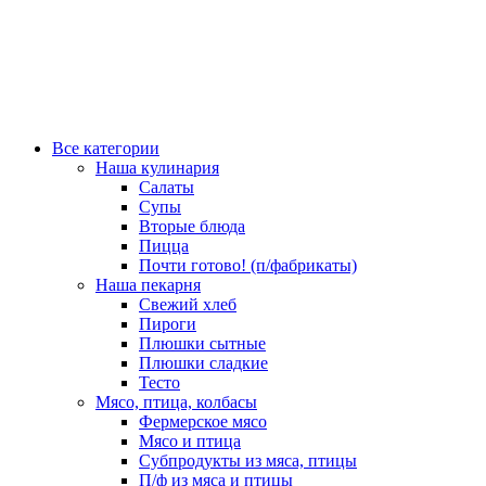
Все категории
Наша кулинария
Салаты
Супы
Вторые блюда
Пицца
Почти готово! (п/фабрикаты)
Наша пекарня
Свежий хлеб
Пироги
Плюшки сытные
Плюшки сладкие
Тесто
Мясо, птица, колбасы
Фермерское мясо
Мясо и птица
Субпродукты из мяса, птицы
П/ф из мяса и птицы