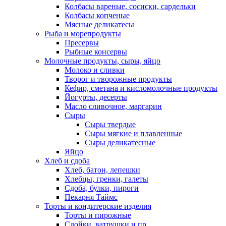
Колбасы вареные, сосиски, сардельки
Колбасы копченые
Мясные деликатесы
Рыба и морепродукты
Пресервы
Рыбные консервы
Молочные продукты, сыры, яйцо
Молоко и сливки
Творог и творожные продукты
Кефир, сметана и кисломолочные продукты
Йогурты, десерты
Масло сливочное, маргарин
Сыры
Сыры твердые
Сыры мягкие и плавленные
Сыры деликатесные
Яйцо
Хлеб и сдоба
Хлеб, батон, лепешки
Хлебцы, гренки, галеты
Сдоба, булки, пироги
Пекарня Таймс
Торты и кондитерские изделия
Торты и пирожные
Слойки, ватрушки и пр.