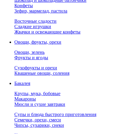
Шоколад и шоколадные батончики
Конфеты
Зефир, мармелад, пастила
Восточные сладости
Сладкие игрушки
Жвачки и освежающие конфеты
Овощи, фрукты, орехи
Овощи, зелень
Фрукты и ягоды
Сухофрукты и орехи
Квашеные овощи, соления
Бакалея
Крупы, мука, бобовые
Макароны
Мюсли и сухие завтраки
Супы и блюда быстрого приготовления
Семечки, орехи, смеси
Чипсы, сухарики, снеки