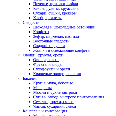
Печенье, пряники, вафли
Кексы, рулеты, круассаны
Сухари, сушки, крекеры
Хлебцы, галеты
Сладости
Шоколад и шоколадные батончики
Конфеты
Зефир, мармелад, пастила
Восточные сладости
Сладкие игрушки
Жвачки и освежающие конфеты
Овощи, фрукты, орехи
Овощи, зелень
Фрукты и ягоды
Сухофрукты и орехи
Квашеные овощи, соления
Бакалея
Крупы, мука, бобовые
Макароны
Мюсли и сухие завтраки
Супы и блюда быстрого приготовления
Семечки, орехи, смеси
Чипсы, сухарики, снеки
Консервы и консервация
Мясные консервы