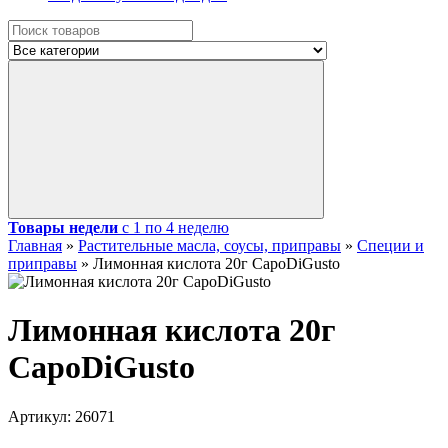
Товары недели
с 1 по 4 неделю
Главная
»
Растительные масла, соусы, приправы
»
Специи и
приправы
»
Лимонная кислота 20г CapoDiGusto
Лимонная кислота 20г
CapoDiGusto
Артикул:
26071