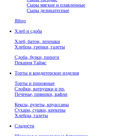
Сыры мягкие и плавленные
Сыры деликатесные
Яйцо
Хлеб и сдоба
Хлеб, батон, лепешки
Хлебцы, гренки, галеты
Сдоба, булки, пироги
Пекарня Таймс
Торты и кондитерские изделия
Торты и пирожные
Слойки, ватрушки и пр.
Печенье, пряники, вафли
Кексы, рулеты, круассаны
Сухари, сушки, крекеры
Хлебцы, галеты
Сладости