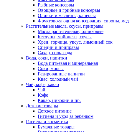
Рыбные консервы
Овощные и грибные консервы
Оливки и маслины, каперсы
Фруктово-ягодная консервация, сиропы, мед
Растительные масла, соусы, приправы
Масла растительные, оливковые
Кетчупы, майонезы, соусы
Хрен, горчица, уксус, лимонный сок
Специи и приправы
Сахар, соль, сода
Вода, соки, напитки
Вода питьевая и минеральная
Соки, морсы
Газированные напитки
Квас, холодный чай
Чай, кофе, какао
Чай
Кофе
Какао, цикорий и пр.
Детские товары
Детское питание
Гигиена и уход за ребенком
Гигиена и косметика
Бумажные товары