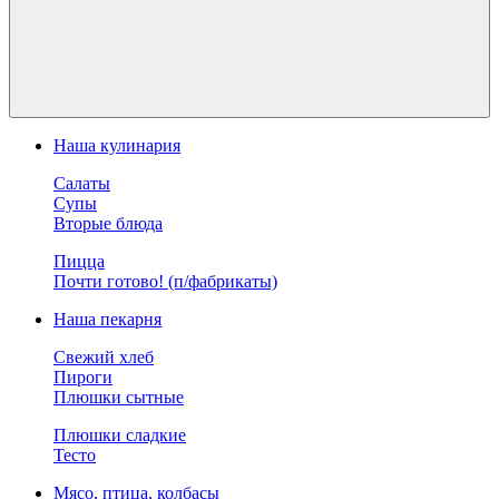
Наша кулинария
Салаты
Супы
Вторые блюда
Пицца
Почти готово! (п/фабрикаты)
Наша пекарня
Свежий хлеб
Пироги
Плюшки сытные
Плюшки сладкие
Тесто
Мясо, птица, колбасы