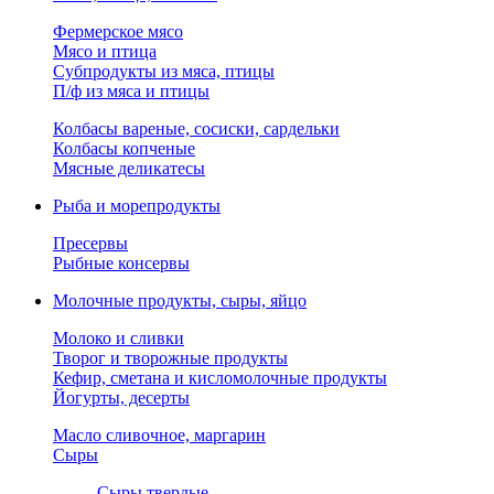
Фермерское мясо
Мясо и птица
Субпродукты из мяса, птицы
П/ф из мяса и птицы
Колбасы вареные, сосиски, сардельки
Колбасы копченые
Мясные деликатесы
Рыба и морепродукты
Пресервы
Рыбные консервы
Молочные продукты, сыры, яйцо
Молоко и сливки
Творог и творожные продукты
Кефир, сметана и кисломолочные продукты
Йогурты, десерты
Масло сливочное, маргарин
Сыры
Сыры твердые