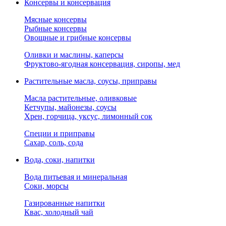
Консервы и консервация
Мясные консервы
Рыбные консервы
Овощные и грибные консервы
Оливки и маслины, каперсы
Фруктово-ягодная консервация, сиропы, мед
Растительные масла, соусы, приправы
Масла растительные, оливковые
Кетчупы, майонезы, соусы
Хрен, горчица, уксус, лимонный сок
Специи и приправы
Сахар, соль, сода
Вода, соки, напитки
Вода питьевая и минеральная
Соки, морсы
Газированные напитки
Квас, холодный чай